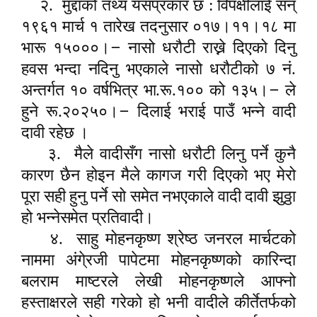
२.
मुद्दाको तथ्य यसप्रकार छ : विपक्षीलाई सन्
१९६१ मार्च १ तारेख तदनुसार ०१७।११।१८ मा
–
भारू १५०००।
नासो धरौटी राख्ने दिएको दिनु
हवस भन्दा नदिनु भएकाले नासो धरौटीको ७ नं.
–
अन्तर्गत १० वर्षभित्र भा.रू.१०० को १३५।
ले
–
हुने रू.२०२५०।
दिलाई भराई पाउँ भन्ने वादी
दावी रहेछ ।
३.
मैले वादीसँग नासो धरौटी लिनु पर्ने कुनै
कारण छैन होइन मैले कागज गरी दिएको भए मेरो
पूरा सही हुनु पर्ने सो समेत नभएकाले वादी दावी झुठ्ठा
हो भन्नेसमेत प्रतिवादी।
४.
साहु मोहनकृष्ण श्रेष्ठ जनरल मार्चटको
नाममा अंगे्रजी पापेटमा मोहनकृष्णको कारिन्दा
बलराम माष्टरले लेखी मोहनकृष्णले आ
फ्
नो
हस्ताक्षरले सही गरेको हो भनी वादीले कीर्तेतर्फको