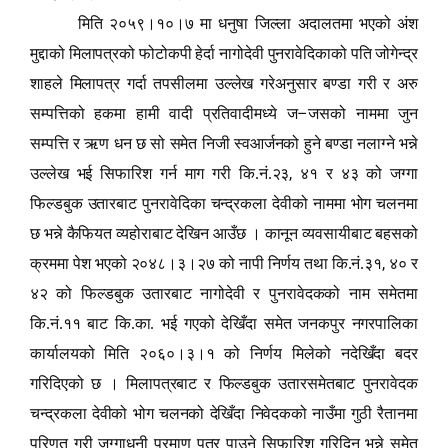
मिति २०५९।१०।७ मा धनुषा जिल्ला अदालतमा भएको अंश
मुद्दाको मिलापत्रको फोटोकपी हेर्दा नागोदेवी पुनरावेदिकाको पति जोगेन्द्र
शाहले मिलापत्र गर्दा तपसीलमा उल्लेख गरेअनुसार बण्डा गरी र अरु
–
सम्पत्तिको हकमा हामी वादी प्रतिवादीमध्ये ज
जसको नाममा जुन
सम्पत्ति र ऋण धन छ सो समेत निजी स्वआर्जनको हुने बण्डा नलाग्ने भन्ने
,
उल्लेख भई सिफारिश गर्न माग गरी कि.नं.२३
४१ र ४३ को जग्गा
फिल्डबुक उतारबाट पुनरावेदिका चन्द्रकला देवीको नाममा भोग चलनमा
छ भन्ने कैफियत व्यहोराबाट देखिन आउँछ
। कानून व्यवसायीबाट बहसको
,
क्रममा पेश भएको २०४८।३।२७ को नापी निर्णय तथा कि.नं.३१
४० र
४२ को फिल्डबुक उतारबाट नागोदेवी र पुनरावेदकको नाम समेतमा
कि.नं.११ बाट कि.का. भई गएको देखिँदा समेत जनकपुर नगरपालिका
कार्यालयको मिति २०६०।३।१ को निर्णय मिलेको नदेखिँदा बदर
गरिदिएको छ
। मिलापत्रबाट र फिल्डबुक उतारसमेतबाट पुनरावेदक
चन्द्रकला देवीको भोग चलनको देखिँदा निवेदकको नाउँमा गुठी रैतानमा
परिणत गरी जग्गाधनी प्रमाण पत्र पाउने सिफारिश गरिदिनु भन्ने समेत