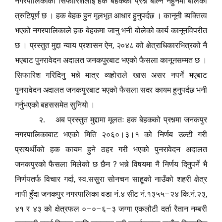
नगरपालिकाको सिफारिशलाई हक बेहकको प्रश्न बोल्नै नहुनेमा बोलेको
त्रुटिपूर्ण छ
। हक बेहक हुन मूलभूत आधार हुनुपर्दछ
। कानूनी व्यक्तित्व
भएको नगरपालिकाले हक बेहकमा जानु भनी बोलेको कार्य कानूनविपरीत
,
छ
। प्रस्तुत मुद्दा न्याय प्रशासन ऐन
२०४८ को क्षेत्राधिकारभित्रको नै
भएबाट पुनरावेदन अदालत जनकपुरबाट भएको फैसला कानूनसम्मत छ
।
सिफारिश गरिदिनु भन्ने मात्र व्यहोराले खास असर नपर्ने भएबाट
पुनरावेदन अदालत जनकपुरबाट भएको फैसला सदर कायम हुनुपर्दछ भनी
गर्नुभएको बहससमेत सुनियो
।
२. अब प्रस्तुत मुद्दामा मूलतः हक बेहकको प्रश्नमा जनकपुर
नगरपालिकाबाट भएको मिति २०६०।३।१ को निर्णय उल्टी गरी
प्रत्यर्थीको हक कायम हुने ठहर गरी भएको पुनरावेदन अदालत
?
जनकपुरको फैसला मिलेको छ छैन
भन्ने विषयमा नै निर्णय दिनुपर्ने भै
,
निर्णयतर्फ विचार गर्दा
स्व.ससुरा सोनचन साहूको नाउँको शहरी क्षेत्र
–
,
नापी हुँदा जनकपुर नगरपालिका वडा नं.४ सीट नं.१३५५
२४ कि.नं.२३
–
–
–
४१ र ४३ को क्षेत्रफल ०
०
६
३ जग्गा एकलौटी दर्ता रैतान नम्बरी