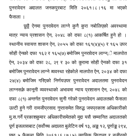
पुनरावेदन अदालत जनकपुरबाट मिति २०६१।८।१६ मा भएको
फैसला
।
छुट्टै ऐनमा पुनरावेदन लाग्ने कुनै कुरा नबोलिएको अवस्थामा
,
मात्र न्याय प्रशासन ऐन
२०४८ को दफा ८(१) आकर्षित हुने हो
।
,
स्थानीय स्वायत्त शासन ऐन
२०५५ को दफा १६१(४)(५) र १६५ उपर
,
सोही ऐनको दफा १६२ र १६५(७) बमोजिम पुनरावेदन लाग्न
े मालपोत
,
,
ऐन
२०३४ को दफा २८
२९ र ३० को कुरामा सोही ऐनको दफा ३१
,
बमोजिम पुनरावेदन लाग्ने व्यवस्था रहेकोले मालपोत ऐन
२०३४ को दफा
२४(४) बमोजिम गरिएको निर्णयउपर पुनरावेदन अदालतमा पुनरावेदन
,
लाग्नसक्ने कानूनी व्यवस्थाको अभावमा न्याय प्रशासन ऐन
२०४८ को
दफा ८(१) अन्तर्गत पुनरावेदन सुनी गरेको पुनरावेदन अदालतको फैसला
उल्टी हुने गरी रामजीप्रसाद गुप्तासमेत विरुद्ध जयप्रकाश अधिकारीको
मु.स.गर्ने प्रकाशकुमार अधिकारीसमेतको मुद्दा यसै सम्मानित अदालतको
(
,
,
,
पूर्ण इजलासबाट
सर्वोच्च अदालत बुलेटिन वर्ष १३
अङ्क १२
पूर्णाङ्क २९४
पृष्ठ ५ फैसला मिति २०६१।६।७।५) न्यायिक सिद्धान्त र नजीरको