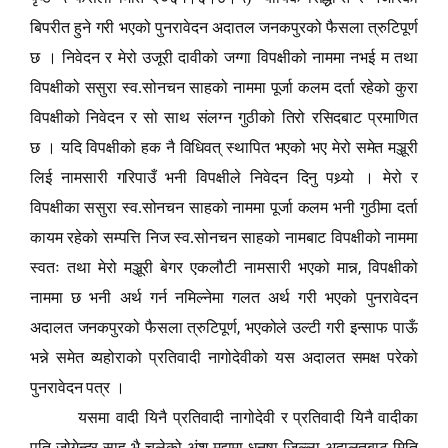
बिपरीत हुने गरी भएको पुनरावेदन अदातल जनकपुरको फैसला त्रुटिपूर्ण
छ
। निवेदन र मेरो उजूरी दावीको जग्गा विपक्षीको नाममा नभई म तथा
विपक्षीको ससुरा स्व.सोनचन साहको नाममा पूर्जा कलम दर्ता रहेको कुरा
विपक्षीको निवेदन र सो साथ संलग्न गुठीको तिरो रसिदबाट प्रमाणित
छ
। यदि विपक्षीको हक नै विधिवत् स्थापित भएको भए मेरो समेत मञ्जूरी
लिई नामसारी गरिपाउँ भनी विपक्षीले निवेदन दिनु पथ्र्यो
। मेरो र
विपक्षीका ससुरा स्व.सोनचन साहको नाममा पूर्जा कलम भनी गुठीमा दर्ता
कायम रहेको सम्पत्ति निज स्व.सोनचन साहको नामबाट विपक्षीको नाममा
,
स्वतः तथा मेरो मञ्जूरी बेगर एकलौटी नामसारी भएको मान्न
विपक्षीको
नाममा छ भनी अर्थ गर्न नमिल्नेमा गलत अर्थ गरी भएको पुनरावेदन
,
अदालत जनकपुरको फैसला त्रुटिपूर्ण
भएकोले उल्टी गरी इन्साफ पाऊँ
भन्ने समेत व्यहोराको प्रतिवादी नागोदेवीको यस अदालत समक्ष परेको
पुनरावेदन पत्र
।
यसमा वादी यिनै प्रतिवादी नागोदेवी र प्रतिवादी यिनै वादीका
पति जोगेन्द्र साह भै चलेको अंश मुद्दामा धनुषा जिल्ला अदालतबाट मिति