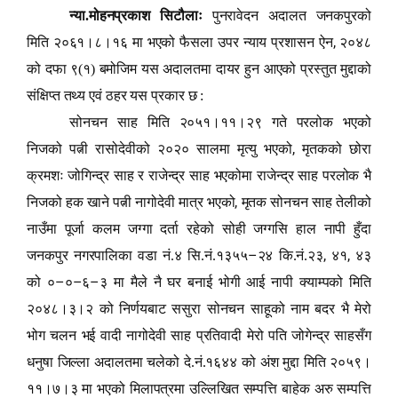
न्या.मोहनप्रकाश सिटौलाः
पुनरावेदन अदालत जनकपुरको
,
मिति २०६१।८।१६ मा भएको फैसला उपर न्याय प्रशासन ऐन
२०४८
को दफा ९(१) बमोजिम यस अदालतमा दायर हुन आएको प्रस्तुत मुद्दाको
संक्षिप्त तथ्य एवं ठहर यस प्रकार छ :
सोनचन साह मिति २०५१।११।२९ गते परलोक भएको
,
निजको पत्नी रासोदेवीको २०२० सालमा मृत्यु भएको
मृतकको छोरा
क्रमशः जोगिन्द्र साह र राजेन्द्र साह भएकोमा राजेन्द्र साह परलोक भै
,
निजको हक खाने पत्नी नागोदेवी मात्र भएको
मृतक सोनचन साह तेलीको
नाउँमा पूर्जा कलम जग्गा दर्ता रहेको सोही जग्गसि हाल नापी हुँदा
–
,
,
जनकपुर नगरपालिका वडा नं.४ सि.नं.१३५५
२४ कि.नं.२३
४१
४३
–
–
–
को ०
०
६
३ मा मैले नै घर बनाई भोगी आई नापी क्याम्पको मिति
२०४८।३।२ को निर्णयबाट ससुरा सोनचन साहूको नाम बदर भै मेरो
भोग चलन भई वादी नागोदेवी साह प्रतिवादी मेरो पति जोगेन्द्र साहसँग
धनुषा जिल्ला अदालतमा चलेको दे.नं.१६४४ को अंश मुद्दा मिति २०५९।
११।७।३ मा भएको मिलापत्रमा उल्लिखित सम्पत्ति बाहेक अरु सम्पत्ति