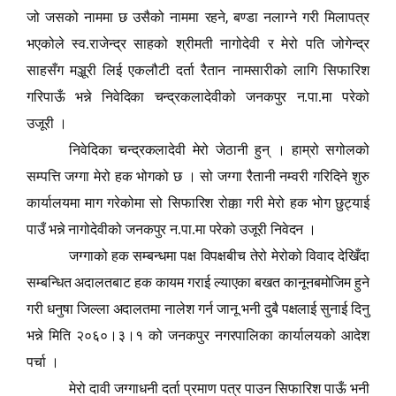
,
जो जसको नाममा छ उसैको नाममा रहने
बण्डा नलाग्ने गरी मिलापत्र
भएकोले स्व.राजेन्द्र साहको श्रीमती नागोदेवी र मेरो पति जोगेन्द्र
साहसँग मञ्जूरी लिई एकलौटी दर्ता रैतान नामसारीको लागि सिफारिश
गरिपाऊँ भन्ने निवेदिका चन्द्रकलादेवीको जनकपुर न.पा.मा परेको
उजूरी
।
निवेदिका चन्द्रकलादेवी मेरो जेठानी हुन्
। हाम्रो सगोलको
सम्पत्ति जग्गा मेरो हक भोगको छ
। सो जग्गा रैतानी नम्वरी गरिदिने शुरु
कार्यालयमा माग गरेकोमा सो सिफारिश रोक्का गरी मेरो हक भोग छुट्याई
पाउँ भन्ने नागोदेवीको जनकपुर न.पा.मा परेको उजूरी निवेदन
।
जग्गाको हक सम्बन्धमा पक्ष विपक्षबीच तेरो मेरोको विवाद देखिँदा
सम्बन्धित अदालतबाट हक कायम गराई ल्याएका बखत कानूनबमोजिम हुने
गरी धनुषा जिल्ला अदालतमा नालेश गर्न जानू भनी दुबै पक्षलाई सुनाई दिनु
भन्ने मिति २०६०।३।१ को जनकपुर नगरपालिका कार्यालयको आदेश
पर्चा
।
मेरो दावी जग्गाधनी दर्ता प्रमाण पत्र पाउन सिफारिश पाऊँ भनी