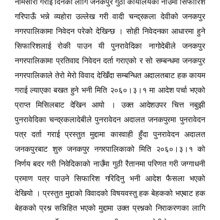
नामसारी गराई दिनका लागि जनकपुर गुठी कार्यालयका नाउँमा सिफारिश
गरिपाऊँ भन्ने व्यहोरा उल्लेख गरी वादी चन्द्रकला देवीको जनकपुर
नगरपालिकामा निवेदन परेको देखिन्छ
। सोही निवेदनका आधारमा हुने
सिफारिशलाई रोकी पाउन यी पुनरावेदिका नागोदेबीले जनकपुर
नगरपालिकामा प्रतिवाद निवेदन दर्ता गराएको र सो सम्बन्धमा जनकपुर
नगरपालिकाले तेरो मेरो विवाद देखिँदा सम्बन्धित अदालतबाट हक कायम
गराई ल्याएका बखत हुने भनी मिति २०६०।३।१ मा आदेश पर्चा भएको
प्राप्त मिसिलबाट देखिन आयो
। उक्त आदेशउपर चित्त नबुझी
पुनरावेदिका चन्द्रकलादेबीले पुनरावेदन अदालत जनकपुरमा पुनरावेदन
पत्र दर्ता गराई प्रस्तुत मुद्दामा कारवाही हुँदा पुनरावेदन अदालत
जनकपुरबाट शुरु जनकपुर नगरपालिकाको मिति २०६०।३।१ को
निर्णय बदर गरी निवेदिकाको नाउँमा गुठी रैतानमा परिणत गरी जग्गाधनी
प्रमाण पत्र पाउने सिफारिश गरिदिनु भनी आदेश फैसला भएको
देखियो
। प्रस्तुत मुद्दाको विवादको विषयवस्तु हक बेहकको भएबाट हक
बेहकको प्रश्न सन्निहित भएको मुद्दामा उक्त प्रश्नको निराकरणका लागि