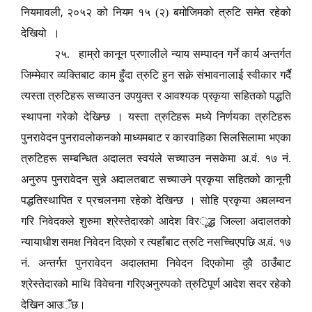
,
नियमावली
२०५२ को नियम १५ (२) बमोजिमको त्रुटि समेत रहेको
देखियो ।
२५. हाम्रो कानून प्रणालीले न्याय सम्पादन गर्ने कार्य अन्तर्गत
जिम्मेवार व्यक्तिबाट काम हुँदा त्रुटि हुन सक्ने संभावनालाई स्वीकार गर्दै
त्यस्ता त्रुटिहरू सच्याउन उपयुक्त र आवश्यक प्रकृया सहितको प
द्ध
ति
स्थापना गरेको देखिन्छ । यस्ता त्रुटिहरू मध्ये निर्णयका त्रुटिहरू
पुनरावेदन पुनरावलोकनको माध्यमबाट र कारवाहिका सिलसिलामा भएका
त्रुटिहरू सम्बन्धित अदालत स्वयंले सच्याउन नसकेमा अ.वं. १७ नं.
अनुरुप पुनरावेदन सुन्ने अदालतबाट सच्याउने प्रकृया सहितको कानूनी
पद्धतिस्थापित र प्रचलनमा रहेको देखिन्छ । सोहि प्रकृया अवलम्वन
गरि निवेदकले शुरुमा श्रेस्तेदारको आदेश विर
ू
द्ध जिल्ला अदालतको
न्यायाधीश समक्ष निवेदन दिएको र त्यहाँबाट त्रुटि नसच्चिएपछि अ.वं. १७
नं. अन्तर्गत पुनरावेदन अदालतमा निवेदन दिएकोमा दुवै ठाउँबाट
श्रेस्तेदारको माथि विवेचना गरिएअनुरुपको त्रुटिपूर्ण आदेश सदर रहेको
देखिन आउ
ँ
छ।