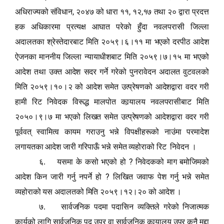
,
,
,
अधिराज्यको संविधान
२०४७ को धारा ११
१२
१७ तथा २० द्वारा प्रदत्त
हक अधिकारमा प्रत्यक्ष आघात परेको हुँदा नवलपरासी जिल्ला
अदालतका श्रेस्तेदारबाट मिति २०५९।६।११ मा भएको दरपीठ आदेश
ऐजनका माननीय जिल्ला न्यायाधीशबाट मिति २०५९।७।१५ मा भएको
आदेश तथा उक्त आदेश सदर गर्ने गरेको पुनरावेदन अदालत वुटवलको
मिति २०५९।१०।२ को आदेश समेत उत्प्रेषणको आदेशद्वारा वदर गरी
हामी रिट निवेदक विरूद्ध मालपोत कार्‍यालय नवलपरासीबाट मिति
२०५०।९।७ मा भएको लिखत समेत उत्प्रेषणको आदेशद्वारा वदर गरी
पूर्ववत् स्वामित्व कायम गराउनु भन्ने विपक्षीहरूको नाउंमा परमादेश
लगायतका आदेश जारी गरिपाऊँ भन्ने समेत व्यहोराको रिट निवेदन ।
?
६. यसमा के कसो भएको हो
निवेदकको माग बमोजिमको
?
आदेश किन जारी गर्नु नपर्ने हो
लिखित जवाफ पेश गर्नु भन्ने समेत
व्यहोराको यस अदालतको मिति २०५९।१२।२० को आदेश ।
७. सार्वजनिक पदमा पदासिन व्यक्तिले गरेको निजात्मक
कार्यको लागि सार्वजनिक पद उपर वा सार्वजनिक कार्‍यालय उपर कुनै मुद्दा