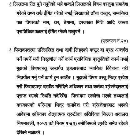
§
लिखतमा रीत पुगे नपुगेको भन्ने शव्दले लिखतको विषय वस्तुमा समावेश
,
गरेको तथ्य तर्फ ईगिंत गरेको नभई लिखतको ढाँचा दस्तुर
सम्बन्धित
,
,
,
पक्ष विपक्षको नाम
थर
ठेगाना
दस्तखत मिति आदि जस्ता
प्राविधिक पक्षलाई ईगिंत गरेको मान्नुपर्ने ।
(
प्रकरण नं.२०)
§
फिरादपत्रमा उल्लिखित तथा दावी लिइएको कसूर वा प्रश्न अन्तर्गत
पर्ने नपर्ने भनी नि
र्
क्र्यौल गर्ने कार्य प्राविधिक प्रकृतिको कार्य नभई
मुद्दाको विषयवस्तु अन्तर्गत इजलासबाट न्यायिक विवेचना गरी
निक्र्यौल गर्नु पर्ने कार्य हुन आउँछ । मुद्दाको विषय वस्तु भित्र प्रवेश
गरी फिरादपत्र दरपीठ गरिदिने अधिकार तथा कर्तव्य श्रेस्तेदारलाई
प्राप्त भएको स्थिति नदेखिँदा फिरादमा उल्लेख भएको तथ्यलार्ई
करकापको परिभाषा भित्र समावेश गरी श्रेस्तेदारबाट भएको
आदेशमा अधिकार क्षेत्रात्मक त्रुटीका अतिरिक्त जिल्ला अदालत
,
नियमावली
२०५२ को नियम १५(२) बमोजिमको त्रुटि समेत रहेको
देखिने नआउने ।