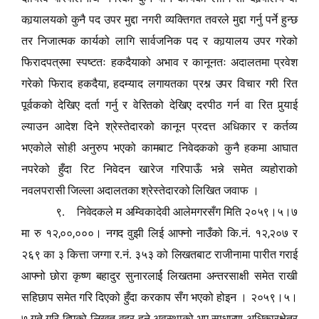
कार्‍यालयको कुनै पद उपर मुद्दा नगरी व्यक्तिगत तवरले मुद्दा गर्नु पर्ने हुन्छ
तर निजात्मक कार्यको लागि सार्वजनिक पद र कार्‍यालय उपर गरेको
फिरादपत्रमा स्पष्टतः हकदैयाको अभाव र कानूनतः अदालतमा प्रवेश
,
गरेको फिराद हकदैया
हदम्याद लगायतका प्रश्न उपर विचार गरी रित
पूर्वकको देखिए दर्ता गर्नु र वेरितको देखिए दरपीठ गर्न वा रित पु
र्‍या
ई
ल्याउन आदेश दिने श्रेस्तेदारको कानून प्रदत्त अधिकार र कर्तव्य
भएकोले सोही अनुरुप भएको कामबाट निवेदकको कुनै हकमा आघात
नपरेको हुँदा रिट निवेदन खारेज गरिपाऊँ भन्ने समेत व्यहोराको
नवलपरासी जिल्ला अदालतका श्रेस्तेदारको लिखित जवाफ ।
९. निवेदकले म अम्विकादेवी आलेमगरसँग मिति २०५९।५।७
,
,
,
मा रु १२
००
०००। नगद वुझी लिई आफ्नो नाउँको कि.नं. १२
२०७ र
२६९ का ३ कित्ता जग्गा र.नं. ३५३ को लिखतबाट राजीनामा पारीत गराई
आफ्नो छोरा कृष्ण बहादुर सुनारलार्ई लिखतमा अन्तरसाक्षी समेत राखी
सहिछाप समेत गरि दिएको हुँदा करकाप सँग भएको होइन । २०५९।५।
७ गते गरि दिएको लिखत वदर हुने अवस्थाको भए साधारण अधिकारक्षेत्र