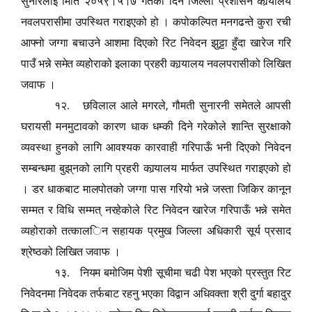
सुनारलाई मिति २०५९।५।७ गतेका दिन जिल्ला प्रशासन कार्‍यालय
नवलपरासीमा उपस्थित गराइएको हो । कपोकल्पित मनगढन्ते कुरा रची
आफ्नो जग्गा
ब
चाउने आशमा दिएको रिट निवेदन झुट्टा हुँदा खारेज गरि
पाउँ भन्ने समेत व्यहोराको इलाका प्रहरी कार्‍यालय नवलपरासीको लिखित
जवाफ ।
,
१२. छविलाल आले मगरले
गौमती सुनारनी समेतले आपसी
घरायसी मनमुटावको कारण धाक धम्की दिने गरेकोले शान्ति सुरक्षाको
व्यवस्था हुनको लागि आवश्यक कारवाही गरिपाऊँ भनी दिएको निवेदन
सम्बन्धमा
बुझ्
नको लागि प्रहरी कार्‍यालय मार्फत उपस्थित गराइएको हो
। डर धाकबाट मालपोतको जग्गा पास गरियो भन्ने जस्ता जिकिर कानून
सम्मत र विधि सम्मत् नरहेकोले रिट निवेदन खारेज गरिपाऊँ भन्ने समेत
व्यहोराको तत्काल
ि
न सहायक प्रमुख जिल्ला अधिकारी सूर्य प्रसाद
श्रेष्ठको लिखित जवाफ ।
१३. नियम बमोजिम पेशी सूचीमा चढी पेश भएको प्रस्तुत रिट
निवेदनमा निवेदक तर्फबाट रहनु भएका विद्वान अधिवक्ता श्री दुर्गा बहादुर