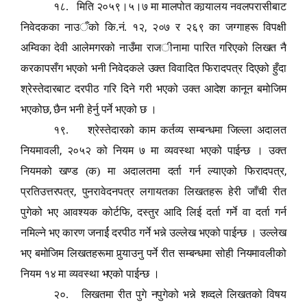
१८. मिति २०५९।५।७ मा मालपोत कार्‍यालय नवलपरासीबाट
,
निवेदकका नाउ
ँ
को कि.नं. १२
२०७ र २६९ का जग्गाहरू विपक्षी
अम्विका देवी आलेमगरको नाउँमा राज
ी
नामा पारित गरिएको लिखत नै
करकापसँग भएको भनी निवेदकले उक्त विवादित फिरादपत्र दिएको हुँदा
श्रेस्तेदारबाट दरपीठ गरि दिने गरी भएको उक्त आदेश कानून बमोजिम
,
भएकोछ
छैन भनी हेर्नु पर्ने भएको
छ ।
१९. श्रेस्तेदारको काम कर्तव्य सम्बन्धमा जिल्ला अदालत
,
नियमावली
२०५२ को नियम ७ मा व्यवस्था भएको पाईन्छ । उक्त
,
नियमको खण्ड (क) मा अदालतमा दर्ता गर्न ल्याएको फिरादपत्र
,
प्रतिउत्तरपत्र
पुनरावेदनपत्र लगायतका लिखतहरू हेरी जाँची रीत
,
पुगेको भए आवश्यक कोर्टफि
दस्तुर आदि लिई दर्ता गर्ने वा दर्ता गर्न
नमिल्ने भए कारण जनार्ई दरपीठ गर्ने भन्ने उल्लेख भएको पाईन्छ । उल्लेख
भए बमोजिम लिखतहरूमा पु
र्‍या
उनु पर्ने रीत सम्बन्धमा सोही नियमावलीको
नियम १४ मा व्यवस्था भएको पाईन्छ ।
२०. लिखतमा रीत पुगे नपुगेको भन्ने शव्दले लिखतको विषय