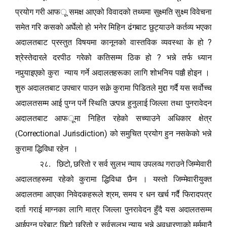
प्रयोग गरी आफ
ू
समक्ष आएको विवादको तथ्यमा सुक्ष्मति सुक्ष्म विवेचना
समेत गरि कसको अर्घेलो हो भनेर मिहिन ढंगबाट छुट्याउने कर्तव्य भएका
?
अदालतबाट प्रस्तुत विषयमा कानूनको वास्तविक व्यवस्था के हो
?
श्रेस्तेदारले दरपीठ गरेको कतिसम्म ठिक हो
भन्ने तर्फ ध्यान
नपु
र्‍या
इएको कुरा न्याय गर्ने अदालतहरूका लागि शोभनिय पक्कै होइन ।
शुरु अदालतबाट उपचार पाउन सक्ने कुरामा पिडितले मुद्दा गर्दै यस सर्वोच्च
अदालतसम्म आई पुग्न पर्ने स्थिति उत्पन्न हुनुलाई जिल्ला तथा पुनरावेदन
अदालतबाट आफ
ू
मा निहित रहेको सच्याउने अधिकार क्षेत्र
Correctional Jurisdiction
)
(
को समुचित प्रयोग हुन नसकेको भन्ने
कुरामा द्धिविधा रहेन ।
,
२८. छिटो
छरितो र सर्व सुलभ न्याय उपलव्ध गराउने जिम्मेवारी
अदालतहरूमा रहेको कुरामा द्धिविधा छैन । यस्तो जिम्मेवारीयुक्त
,
अदालतमा आएका निवेदकहरूले श्रम
समय र धन खर्च गर्दै फिरादपत्र
दर्ता गराई माग्नका लागि मात्र जिल्ला पुनरावेदन हुँदै यस अदालतसम्म
आईपुग्न परेबाट छिटो छरितो र सर्वसुलभ न्याय भन्ने अवधारणाको मर्ममानै