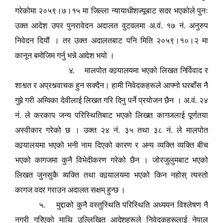
गरेकोमा २०५९।७।१५ मा जिल्ला न्यायाधीशज्यूबाट सदर भएकोले पुनः
उक्त आदेश उपर पुनरावेदन अदालत वुटवलमा अ.वं. १७ नं. अनुरुप
निवेदन दियौं । तर उक्त अदालतबाट पनि मिति २०५९।१०।२ मा
कानून बमोजिम गर्नु भन्ने आदेश भयो ।
४. मालपोत कार्‍यालयमा भएको लिखत निर्विवाद र
शाश्वत र अप्रश्नवाचक हुन सक्दैन। हामी निवेदकहरूले आफ्नो घरबाँस नै
गुम्ने गरी अम्विका देवीलाई लिखत गरि दिनु पर्ने प्रयोजन छैन । अ.वं. २४
नं. ले करकाप जन्य परिस्थितिबाट भएको लिखत कागजलाई पूर्णतया
अस्वीकार गरेको छ । उक्त २४ नं. ३५ तथा ३८ नं. ले मालपोत
कार्‍यालयमा भएको भनी नाम दिएको कारण र अन्य व्यक्ति व्यक्ति बीच
भएको कागजमा कुनै विभेदीकरण गरेको छैन । जोरजुलुमबाट भएको
लिखत जुनसुकै व्यक्ति तथा कार्‍यालयमा भएको किन नहोस् त्यस्तो
कागज वदर गराउन अदालत सक्षम् हुन्छ ।
५. मुद्दाको कुनै वस्तुस्थिति परिस्थिति अध्ययन विश्लेषण नै
नगरी गरिएको माथि उल्लिखित आदेशहरूले निवेदकहरूलाई नेपाल