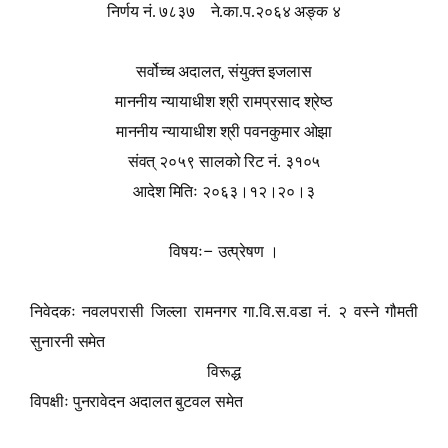
निर्णय नं.
७८३७ ने.का.प.२०६४
अङ्क ४
,
सर्वोच्च अदालत
संयुक्त इजलास
माननीय न्यायाधीश श्री रामप्रसाद श्रेष्ठ
माननीय न्यायाधीश श्री पवनकुमार ओझा
संवत् २०५९ सालको रिट नं. ३१०५
आदेश मितिः २०६३।१२।२०।३
–
विषयः
उत्प्रेषण ।
निवेदकः नवलपरासी जिल्ला रामनगर गा.वि.स.वडा नं
. २ वस्ने गौमती
सुनारनी समेत
विरू
द्ध
विपक्षीः पुनरावेदन अदालत
बु
टवल समेत