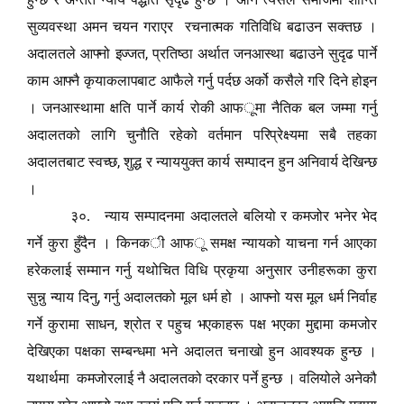
सुव्यवस्था अमन चयन गराएर रचनात्मक गतिविधि
ब
ढाउन सक्तछ ।
,
अदालतले आफ्नो इज्जत
प्रतिष्ठा अर्थात जनआस्था
ब
ढाउने सुदृढ पार्ने
काम आफ्नै कृयाकलापबाट आफैले गर्नु पर्दछ अर्को कसैले गरि दिने होइन
। जनआस्थामा क्षति पार्ने कार्य रोकी आफ
ू
मा नैतिक बल जम्मा गर्नु
अदालतको लागि चुनौति रहेको वर्तमान परिप्रेक्ष्यमा स
बै
तहका
,
अदालतबाट स्वच्छ
शु
द्ध
र न्याययुक्त कार्य सम्पादन हुन अनिवार्य देखिन्छ
।
३०. न्याय सम्पादनमा अदालतले
ब
लियो र कमजोर भनेर भेद
गर्ने कुरा हुँदैन । किनक
ी
आफ
ू
समक्ष न्यायको याचना गर्न आएका
हरेकलाई सम्मान गर्नु यथोचित विधि प्रकृया अनुसार उनीहरूका कुरा
,
सुन्नु न्याय दिनु
गर्नु अदालतको मूल धर्म हो । आफ्नो यस मूल धर्म निर्वाह
,
गर्ने कुरामा साधन
श्रोत र पहुच भएकाहरू पक्ष भएका मुद्दामा कमजोर
देखिएका पक्षका सम्बन्धमा भने अदालत चनाखो हुन आवश्यक हुन्छ ।
यथार्थमा कमजोरलाई नै अदालतको दरकार पर्ने हुन्छ । वलियोले अनेकौ