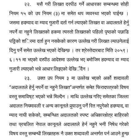
२२. यसै गरी लिखत दरपीठ गर्ने आधारका सम्बन्धमा सोही
नियम १५ को उप नियम (३) मा समेत थप व्यवस्था भएको पाईन्छ ।
जसमा हदम्याद वा म्याद गुजारी दर्ता गर्न ल्याएको लिखत वा अदालतले हेर्नु
नपर्ने वा नहुने लिखतको हकमा त्यस्तो लिखतको पहिलो पृष्ठको पछाडि
पट्टिको श
ि
रमा दर्ता हुन नसकेको कारण उल्लेख गरी लिखत ल्याउनेलाई
दिनु पर्ने समेत उल्लेख भएको देखिन्छ । तर श्रेस्तेदारबाट मिति २०५९।
६।११ मा भएको दरपीठ आदेशमा उल्लेख भए बमोजिम हदम्याद वा म्याद
गुजारी ल्याएको भन्ने आधार लिइएको देखि
ँ
दैन ।
२३. उक्त उप नियम ३ मा उल्लेख भएको अर्को शव्दावली
“
”
अदालतले हेर्नु नपर्ने वा नहुने लिखत
अन्तर्गत समेत फिरादपत्रको विषय
वस्तु समाविष्
ट
भएको भन्ने मिल्दैन । माथि उल्लेख गरिए समेतका जिल्ला
,
अदालत नियमावली र अन्य कानूनले पु
र्‍या
उनु पर्ने रित नपुगेको हदम्याद
वा
,
म्याद नाघी सकेको
सम्बन्धित अदालतको स्पष्ट अधिकारक्षेत्र
बा
हिरको
तथा प्रचलित नेपाल कानूनले अदालतले हेर्न नहुने भनी निषेध गरेको
विषय वस्तु सम्बन्धी लिखतहरू नै उक्त शव्दावली अन्तर्गत पर्न आउने हुन्छ