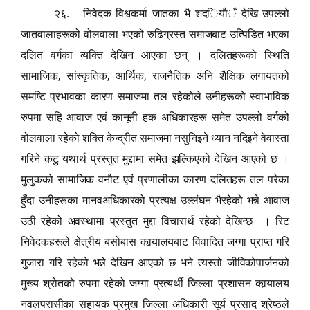
२६. निवेदक विश्वकर्मा जातका भै शद
ि
यौ
ँ
देखि उपल्लो
जातवालाहरूको वोलवाला भएको रुढिग्रस्त समाजबाट उत्पिडित भएका
दलित वर्गका व्यक्ति देखिन आएका छन् । दलितहरूको स्थिति
,
,
,
सामाजिक
सांस्कृतिक
आर्थिक
राजनैतिक अनि शैक्षिक लगायतको
समष्टि प्रभावका कारण समाजमा तल रहेकोले उनीहरूको स्वाभाविक
रुपमा सहि आवाज एवं कानूनी हक अधिकारहरू समेत उपल्लो वर्गको
वोलवाला रहेको शक्ति केन्द्रीत समाजमा नसुनिइने ध्यान नदिइने वेवास्ता
गरिने कटु यथार्थ प्रस्तुत मुद्दामा समेत झल्किएको देखिन आएको छ ।
मुलुकको सामाजिक वनौट एवं प्रणालीका कारण दलितहरू तल परेका
हुँदा उनीहरूका मानवअधिकारको प्रत्यक्ष उल्लंघन भैरहेको भन्ने आवाज
उठी रहेको अवस्थामा प्रस्तुत मुद्दा विचारार्थ रहेको देखिन्छ । रिट
निवेदकहरूले क्षेत्रीय
बसोबास
कार्‍यालयबाट विवादित जग्गा प्राप्त गरि
गुजारा गरि रहेको भन्ने देखिन आएको छ भने त्यस्तो जीविकोपार्जनको
मुख्य श्रोतको रुपमा रहेको जग्गा प्रत्यर्थी जिल्ला प्रशासन कार्‍यालय
नवलपरासीका सहायक प्रमुख जिल्ला अधिकारी सूर्य प्रसाद श्रेष्ठले