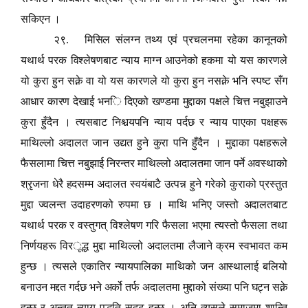
सकिएन ।
२९. मिसिल संलग्न तथ्य एवं प्रचलनमा रहेका कानूनको
यथार्थ परक विश्लेषणबाट न्याय माग्न आउनेको हकमा यो यस कारणले
यो कुरा हुन सक्ने वा यो यस कारणले यो कुरा हुन नसक्ने भनि स्पष्ट सँग
आधार कारण देखाई भन
ि
दिएको खण्डमा मुद्दाका पक्षले चित्त न
बु
झाउने
कुरा हुँदैन । त्यसबाट निश्चयपनि न्याय पर्दछ र न्याय पाएका पक्षहरू
माथिल्लो अदालत जान उद्यत हुने कुरा पनि हुँदैन । मुद्दाका पक्षहरूले
फैसलामा चित्त न
बु
झार्ई निरन्तर माथिल्लो अदालतमा जान पर्ने अवस्थाको
श्रृजना धेरै हदसम्म अदालत स्वयं
बा
टै उत्पन्न हुने गरेको कुराको प्रस्तुत
मुद्दा ज्वलन्त उदाहरणको रुपमा छ । माथि भनिए जस्तो
अदालतबाट
यथार्थ परक र वस्तुगत् विश्लेषण गरि फैसला भएमा त्यस्तो फैसला तथा
निर्णयहरू विर
ू
द्ध मुद्दा माथिल्लो अदालतमा लैजाने क्रम स्वभावत कम
हुन्छ । त्यसले एकातिर न्यायपालिका माथिको जन आस्थालाई
ब
लियो
ब
नाउन मद्दत गर्दछ भने अर्को तर्फ अदालतमा मुद्दाको संख्या पनि घट्न सक्ने
हुन्छ र अन्तत न्याय पद्धति सृदृढ हुन्छ । अनि त्यसले समाजमा शान्ति