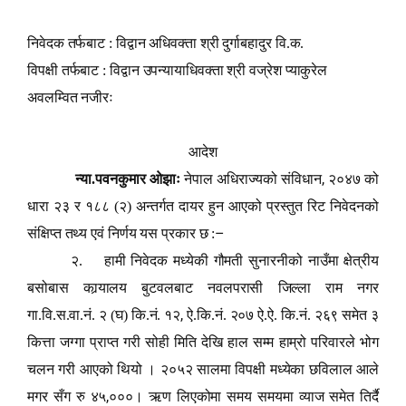
निवेदक तर्फबाट : विद्वान अधिवक्ता श्री दुर्गाबहादुर वि.क.
विपक्षी तर्फबाट : विद्वान उपन्यायाधिवक्ता श्री वज्रेश प्याकुरेल
अवलम्वित नजीरः
आदेश
,
न्या.पवनकुमार ओझाः
नेपाल अधिराज्यको संविधान
२०४७ को
धारा २३ र १८८ (२) अन्तर्गत दायर हुन आएको प्रस्तुत रिट निवेदनको
–
संक्षिप्त तथ्य एवं निर्णय यस प्रकार छ :
२. हामी निवेदक मध्येकी गौमती सुनारनीको नाउँमा क्षेत्रीय
ब
सोबास कार्‍यालय
बु
टवलबाट नवलपरासी जिल्ला राम नगर
,
गा.वि.स.वा.नं. २ (घ) कि.नं
.
१२
ऐ.कि.नं. २०७ ऐ.ऐ. कि.नं. २६९ समेत ३
कित्ता जग्गा प्राप्त गरी सोही मिति देखि हाल सम्म हाम्रो परिवारले भोग
चलन गरी आएको थियो । २०५२ सालमा विपक्षी मध्येका छविलाल आले
,
मगर सँग रु ४५
०००। ऋण लिएकोमा समय समयमा व्याज समेत तिर्दै