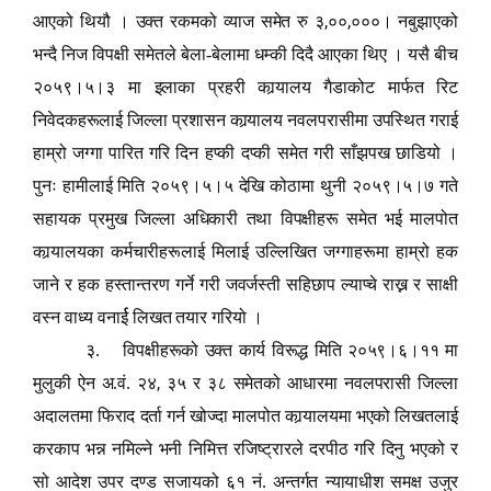
,
,
आएको थियौ । उक्त रकमको व्याज समेत रु ३
००
०००। न
बु
झाएको
भन्दै निज विपक्षी समेतले
बे
ला
-बे
लामा धम्की दिदै आएका थिए । यसै बीच
२०५९।५।३ मा इलाका प्रहरी कार्‍यालय गैडाकोट मार्फत रिट
निवेदकहरूलाई जिल्ला प्रशासन कार्‍यालय नवलपरासीमा उपस्थित गराई
हाम्रो जग्गा पारित गरि दिन हप्की दप्की समेत गरी साँझपख छाडियो ।
पुनः हामीलाई मिति २०५९।५।५ देखि कोठामा थुनी २०५९।५।७ गते
सहायक प्रमुख जिल्ला अधिकारी तथा विपक्षीहरू समेत भई मालपोत
कार्‍यालयका कर्मचारीहरूलाई मिलाई उल्लिखित जग्गाहरूमा हाम्रो हक
जाने र हक हस्तान्तरण गर्ने गरी जवर्जस्ती सहिछाप ल्याप्चे राख्न र साक्षी
वस्न वाध्य वनार्ई लिखत तयार गरियो ।
३. विपक्षीहरूको उक्त कार्य विरूद्ध मिति २०५९।६।११ मा
,
मुलुकी ऐन अ.वं. २४
३५ र ३८ समेतको आधारमा नवलपरासी जिल्ला
अदालतमा फिराद दर्ता गर्न खोज्दा मालपोत कार्‍यालयमा भएको लिखतलाई
करकाप भन्न नमिल्ने भनी निमित्त रजिष्ट्रारले दरपीठ गरि दिनु भएको र
सो आदेश उपर दण्ड सजायको ६१ नं. अन्तर्गत न्यायाधीश समक्ष उजुर