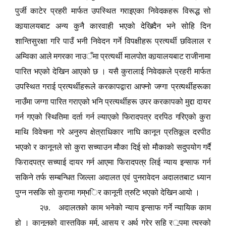
पुर्जी काटेर प्रहरी मार्फत उपस्थित गराइएका निवेदकहरू विरूद्ध सो
कार्‍यालयबाट अन्य कुनै कारवाही भएको देखिदैन भने सोहि दिन
शान्तिसुरक्षा गरि पाउँ भनी निवेदन गर्ने विपक्षीहरू प्रत्यर्थी छविलाल र
अम्विका
आले मगरका नाउ
ँ
मा प्रत्यर्थी मालपोत कार्‍यालयबाट राजीनामा
पारित भएको देखिन आएको छ । यसै कुरालाई निवेदकले प्रहरी मार्फत
उपस्थित गराई प्रत्यर्थीहरूले करकापद्वारा आफ्नो जग्गा प्रत्यर्थीहरूका
नाउँमा जग्गा पारित गराएको भनि प्रत्यर्थीहरू उपर करकापको मुद्दा दायर
गर्न गएको स्थितिमा दर्ता गर्न ल्याएको फिरादपत्र दरपिठ गरिएको कुरा
माथि विवेचना गरे अनुरुप क्षेत्राधिकार नाघि कानून प्रतिकूल दरपीठ
भएको र कानूनले सो कुरा सच्याउन मौका दिई सो मौकाको सदुपयोग गर्दै
फिरादपत्र सच्याई दायर गर्न आएमा फिरादपत्र लिई न्याय इन्साफ गर्न
सकिने तर्फ सम्बन्धित जिल्ला अदालत एवं पुनरावेदन अदालतबाट ध्यान
पुग्न नसकि सो कुरामा ग
म्
भ
ि
र कानूनी त्रुटि भएको देखिन आयो ।
२७. अदालतको काम भनेको न्याय इन्साफ गर्ने न्यायिक काम
,
हो । कानूनको वास्तविक मर्म
आसय र अर्थ गरेर सहि र
ू
पमा त्यस्को