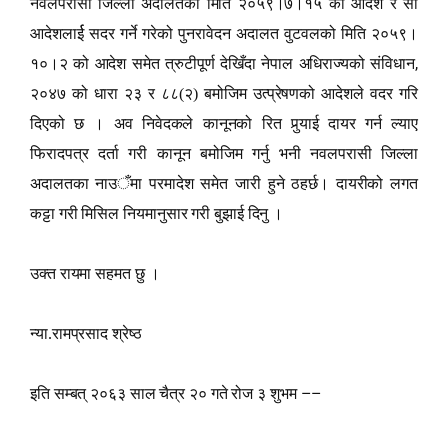
नवलपरासी जिल्ला अदालतको मिति २०५९।७।१५ को आदेश र सो
आदेशलार्ई सदर गर्ने गरेको पुनरावेदन अदालत वुटवलको मिति २०५९।
,
१०।२ को आदेश समेत त्रुटीपूर्ण देखिँदा नेपाल अधिराज्यको संविधान
२०४७ को धारा २३ र ८८(२) बमोजिम उत्प्रेषणको आदेशले वदर गरि
दिएको छ । अव निवेदकले कानूनको रित पु
र्‍या
ई दायर गर्न ल्याए
फिरादपत्र दर्ता गरी कानून बमोजिम गर्नु भनी नवलपरासी जिल्ला
अदालतका नाउ
ँ
मा परमादेश समेत जारी हुने ठहर्छ। दायरीको लगत
कट्टा गरी मिसिल नियमानुसार गरी बुझाई दिनु ।
उक्त रायमा सहमत छु ।
न्या.रामप्रसाद श्रेष्ठ
––
इति सम्बत् २०६३ साल चैत्र २० गते रोज ३ शुभम