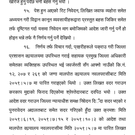
खारेज हुनु पर्दछ भनी बहस गर्नु भयो ।
,
१५. पेश हुन आएको रिट निवेदन
लिखित जवाफ व्यहोरा समेत
अध्ययन गरी विद्वान कानून व्यवसायीहरूद्वारा प्रस्तुत बहस जिकिर समेत
तर्फ दृष्टिगत गर्दा यसमा निवेदन माग बमोजिमको आदेश जारी गर्नु पर्ने हो
होइन भन्ने तर्फ नै निर्णय गर्नु पर्ने देखियो ।
,
१६. निर्णय तर्फ विचार गर्दा
प्रहरीहरूले पक्राउ गरी जिल्ला
प्रशासन कार्‍यालयमा उपस्थित गराई सहायक प्रमुख जिल्ला अधिकारी
समेतका व्यक्तिहरू उपस्थित भई जवर्जस्ती सँग आफ्नो नाउँको कि.नं.
,
१२
२०७ र २६९ को जग्गा मालपोत कार्‍यालय नवलपरासीबाट मिति
२०५९।५।७ मा पारित गराइएको थियो । उक्त लिखत वदर गराउन
करकाप मुद्दाको फिराद दिएकोमा श्रेस्तेदारबाट दरपिठ भयो । उक्त
आदेश वदर गराउन जिल्ला न्यायाधीश समक्ष निवेदन दि
ँ
दा सदर भएको र
पुनरावेदन अदालतबाट समेत सदर गरिएको हुँदा उक्त क्रमशः मिति
,
२०५९।६।११
२०५९।७।१५ र २०५९।१०।२ को आदेश तथा
मालपोत कार्‍यालय नवलपरासीमा मिति २०५९।५।७ मा पारित लिखत