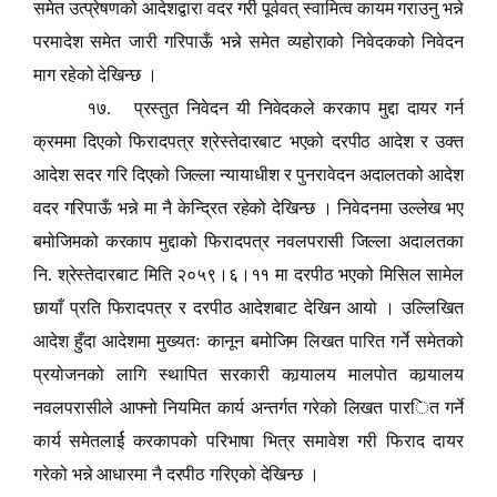
समेत उत्प्रेषणको आदेशद्वारा वदर गरी पूर्ववत् स्वामित्व कायम गराउनु भन्ने
परमादेश समेत जारी गरिपाऊँ भन्ने समेत व्यहोराको निवेदकको निवेदन
माग रहेको देखिन्छ ।
१७. प्रस्तुत निवेदन यी निवेदकले करकाप मुद्दा दायर गर्न
क्रममा दिएको फिरादपत्र श्रेस्तेदारबाट भएको दरपीठ आदेश र उक्त
आदेश सदर गरि दिएको जिल्ला न्यायाधीश र पुनरावेदन अदालतको आदेश
वदर गरिपाऊँ भन्ने मा नै केन्द्रित रहेको देखिन्छ । निवेदनमा उल्लेख भए
बमोजिमको करकाप मुद्दाको फिरादपत्र नवलपरासी जिल्ला अदालतका
नि. श्रेस्तेदारबाट मिति २०५९।६।११ मा दरपीठ भएको मिसिल सामेल
छायाँ प्रति फिरादपत्र र दरपीठ आदेशबाट देखिन आयो । उल्लिखित
आदेश हुँदा आदेशमा मुख्यतः कानून बमोजिम लिखत पारित गर्ने समेतको
प्रयोजनको लागि स्थापित सरकारी कार्‍यालय मालपोत कार्‍यालय
नवलपरासीले आफ्नो नियमित कार्य अन्तर्गत गरेको लिखत पार
ि
त गर्ने
कार्य समेतलार्ई करकापको परिभाषा भित्र समावेश गरी फिराद दायर
गरेको भन्ने आधारमा नै दरपीठ गरिएको देखिन्छ ।