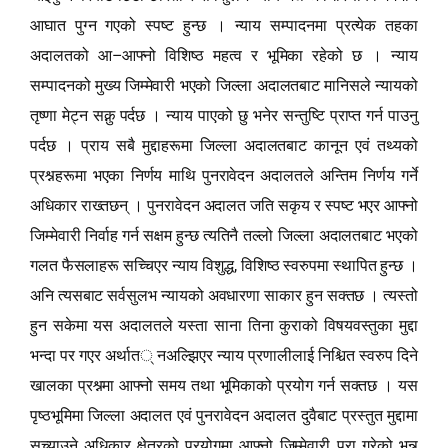
आघात पुग्न गएको स्पष्ट हुन्छ । न्याय सम्पादनमा प्रत्येक तहका
–
अदालतको आ
आफ्नो विशिष्ठ महत्व र भूमिका रहेको छ । न्याय
सम्पादनको मुख्य जिम्मेवारी भएको जिल्ला अदालतबाट मानिसले न्यायको
तृष्णा मेट्न सक्नु पर्दछ । न्याय पाएको छु भनेर सन्तुष्टि प्राप्त गर्न पाउनु
पर्दछ । प्राय स
बै
मुद्दाहरूमा जिल्ला अदालतबाट कानून एवं तथ्यको
प्रश्नहरूमा भएका निर्णय माथि पुनरावेदन अदालतले अन्तिम निर्णय गर्ने
अधिकार राख्तछन् । पुनरावेदन अदालत जति सकृय र स्पष्ट भएर आफ्नो
जिम्मेवारी निर्वाह गर्न सक्षम हुन्छ त्यतिनै तल्लो जिल्ला अदालतबाट भएको
,
गलत फैसलाहरू सच्चिएर न्याय विशु
द्ध
विशिष्ठ स्वरुपमा स्थापित हुन्छ ।
अनि त्यसबाट सर्वसुलभ न्यायको अवधारणा साकार हुन सक्तछ । त्यस्तो
हुन सकेमा यस अदालतले यस्ता साना तिना कुराको विषयवस्तुका मुद्दा
भन्दा पर गएर अर्थात
्
नअल्झिएर न्याय प्रणालीलाई निश्चित स्वरुप दिने
खालका प्रश्नमा आफ्नो समय तथा भूमिकाको प्रयोग गर्न सक्तछ । यस
पृष्ठभूमिमा जिल्ला अदालत एवं पुनरावेदन अदालत दु
वै
बाट प्रस्तुत मुद्दामा
सच्याउने अधिकार क्षेत्रको प्रयोगमा आफ्नो जिम्मेवारी पुरा गरेको भन्न