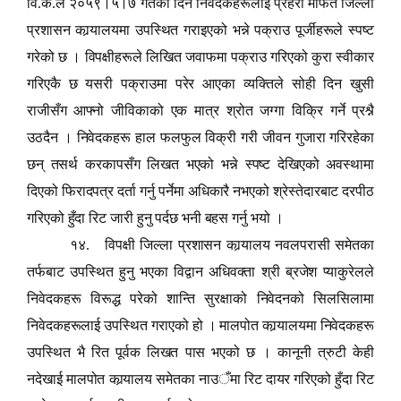
वि.क.ले २०५९।५।७ गतेका दिन निवेदकहरूलाई प्रहरी मार्फत जिल्ला
प्रशासन कार्‍यालयमा उपस्थित गराइएको भन्ने पक्राउ पूर्जीहरूले स्पष्ट
गरेको छ । विपक्षीहरूले लिखित जवाफमा पक्राउ गरिएको कुरा स्वीकार
गरिएकै छ यसरी पक्राउमा परेर आएका व्यक्तिले सोही दिन खुसी
राजीसँग आफ्नो जीविकाको एक मात्र श्रोत जग्गा विक्रि गर्ने प्रश्नै
उठदैन । निवेदकहरू हाल फलफुल विक्री गरी जीवन गुजारा गरिरहेका
छन् तसर्थ करकापसँग लिखत भएको भन्ने स्पष्ट देखिएको अवस्थामा
दिएको फिरादपत्र दर्ता गर्नु पर्नेमा अधिकारै नभएको श्रेस्तेदारबाट दरपीठ
गरिएको हुँदा रिट जारी हुनु पर्दछ भनी बहस गर्नु भयो ।
१४. विपक्षी जिल्ला प्रशासन कार्‍यालय नवलपरासी समेतका
तर्फबाट उपस्थित हुनु भएका विद्वान अधिवक्ता श्री ब्रजेश प्याकुरेलले
निवेदकहरू विरूद्ध परेको शान्ति सुरक्षाको निवेदनको सिलसिलामा
निवेदकहरूलाई उपस्थित गराएको हो । मालपोत कार्‍यालयमा निवेदकहरू
उपस्थित भै रित पूर्वक लिखत पास भएको छ । कानूनी त्रुटी केही
नदेखाई मालपोत कार्‍यालय समेतका नाउ
ँ
मा रिट दायर गरिएको हुँदा रिट