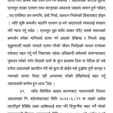
उपाय गरेर आफ्नो रक्षा स्वयं पनि गर्न सक्तछ । अदालतका अगाडि मुद्दामा
प्रस्तुत भएका प्रमाण तथा कानूनका आधारमा पक्षहरू समान हुने गर्दछन्
,
,
,
पद प्रतिष्ठा धन सम्पत्ति
उंचो निचो
वलवान निर्धनको हिसावबाट होइन
। जति सुकै कमजोर भएपनि प्रमाण छ भने अदालतले त्यसलाई संरक्षण
गरि न्याय गर्नु पर्दछ । प्रस्तुत मुद्दा माथि व्यक्त गरिए जस्तो समाजको
कमजोर वर्गका मानिसले दायर गर्न आएको देखिन्छ र निजले आफू
सुकुम्वासी भएको नाताले प्राप्त गरेको जीवन निर्वाहको साधन राज्यका
तर्फबाट मद्दत गर्नु पर्ने निकायमा रहेका अधिकारी समेतको संलग्नताबाट
गुमाउन परेको भनेर लिएको दावी के कुन हदसम्म ठिक वा वेठिक हो भन्ने
वारेमा अदालतले छानविन गरी सो कुरा हो होईन भन्ने टुङ्गोमा पुगी कानून र
न्यायको दायरा भित्र रही अन्यायमा परेको देखिनेलाई मद्दत गर्नु
अदालतको कर्तव्य हुन आउ
ँ
दछ ।
३१. माथि विवेचित आधार कारणबाट नवलपरासी जिल्ला
अदालतका नि. श्रेस्तेदारबाट मिति २०५९।६।११ मा भएको आदेश
त्रुटीपूर्ण देखिँदा उक्त आदेशलाई वदर गरि दिनुपर्नेमा सदर गर्ने गरेको