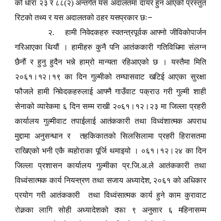
को धारा २३ र ८८(२) अन्तर्गत यस अदालतमा दायर हुन आएको प्रस्तुत
–
रिटको तथ्य र यस अदालतको ठहर यसप्रकार छः
२. हामी निवेदकहरु स्वतन्त्रपूर्वक आफ्नो जीविकोपार्जन
गरिआएका थियौं । हामीहरु कुनै पनि आतंककारी गतिविधिमा संलग्न
छैनौं र हुनु हुदैन भन्ने हाम्रो मान्यता रहिआएको छ । यस्तैमा मिति
२०६१।१२।१९ का दिन गुल्मीको तम्घासवाट खटिई आएका सुरक्षा
फौजले हामी निवेदकहरुलाई आफ्नै गाउँवाट पक्राउ गरी गुल्मी शाही
सेनाको व्यारेकमा ६ दिन सम्म राखी २०६१।१२।२३ मा जिल्ला प्रहरी
कार्यालय गुल्मीवाट तपाईलाई आतंककारी तथा विध्वंशात्मक अपराध
मुद्दामा अनुसन्धान र तहकिकातको सिलसिलामा प्रहरी हिरासतमा
राखिएको भनी एकै व्यहोराका पूर्जि थमाइयो । ०६१।१२।२४ का दिन
जिल्ला प्रशासन कार्यालय गुल्मीका प्र.जि.अ.ले आतंककारी तथा
,
विध्वंसात्मक कार्य नियन्त्रण तथा सजाय अध्यादेश
२०६१ को अधिकार
प्रयोग गरी आतंककारी तथा विध्वंसात्मक कार्य हुने काम कुरावाट
रोक्नका लागि सोही अध्यादेशको दफा ९ अनुसार ६ महिनासम्म