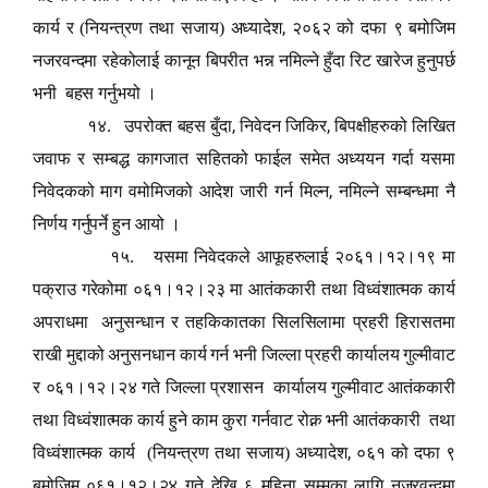
,
कार्य र (नियन्त्रण तथा सजाय) अध्यादेश
२०६२ को दफा ९ बमोजिम
नजरवन्दमा रहेकोलाई कानून बिपरीत भन्न नमिल्ने हुँदा रिट खारेज हुनुपर्छ
भनी बहस गर्नुभयो ।
,
,
१४. उपरोक्त बहस बुँदा
निवेदन जिकिर
बिपक्षीहरुको लिखित
जवाफ र सम्बद्ध कागजात सहितको फाईल समेत अध्ययन गर्दा यसमा
,
निवेदकको माग वमोमिजको आदेश जारी गर्न मिल्न
नमिल्ने सम्बन्धमा नै
निर्णय गर्नुपर्ने हुन आयो ।
१५. यसमा निवेदकले आफूहरुलाई २०६१।१२।१९ मा
पक्राउ गरेकोमा ०६१।१२।२३ मा आतंककारी तथा विध्वंशात्मक कार्य
अपराधमा अनुसन्धान र तहकिकातका सिलसिलामा प्रहरी हिरासतमा
राखी मुद्दाको अनुसनधान कार्य गर्न भनी जिल्ला प्रहरी कार्यालय गुल्मीवाट
र ०६१।१२।२४ गते जिल्ला प्रशासन कार्यालय गुल्मीवाट आतंककारी
तथा विध्वंशात्मक कार्य हुने काम कुरा गर्नवाट रोक्न भनी आतंककारी तथा
,
विध्वंशात्मक कार्य (नियन्त्रण तथा सजाय) अध्यादेश
०६१ को दफा ९
बमोजिम ०६१।१२।२४ गते देखि ६ महिना सम्मका लागि नजरवन्दमा