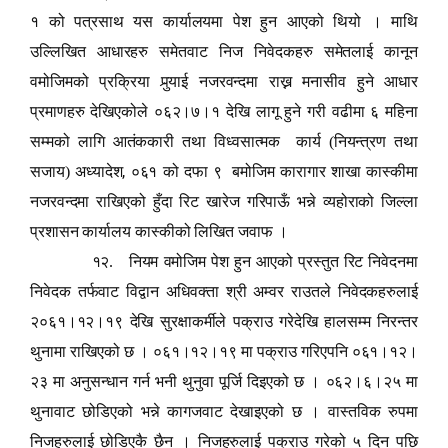
१ को पत्रसाथ यस कार्यालयमा पेश हुन आएको थियो । माथि
उल्लिखित आधारहरु समेतवाट निज निवेदकहरु समेतलाई कानून
वमोजिमको प्रक्रिया पु
र्‍या
ई नजरवन्दमा राख्न मनासीव हुने आधार
प्रमाणहरु देखिएकोले ०६२।७।१ देखि लागू हुने गरी वढीमा ६ महिना
सम्मको लागि आतंककारी तथा विध्वसात्मक कार्य (नियन्त्रण तथा
,
सजाय) अध्यादेश
०६१ को दफा ९ बमोजिम कारागार शाखा कास्कीमा
नजरवन्दमा राखिएको हुँदा रिट खारेज गरिपाऊँ भन्ने व्यहोराको जिल्ला
प्रशासन कार्यालय कास्कीको लिखित जवाफ ।
१२. नियम वमोजिम पेश हुन आएको प्रस्तुत रिट निवेदनमा
निवेदक तर्फवाट विद्वान अधिवक्ता श्री अम्वर राउतले निवेदकहरुलाई
२०६१।१२।१९ देखि सुरक्षाकर्मीले पक्राउ गरेदेखि हालसम्म निरन्तर
थुनामा राखिएको छ । ०६१।१२।१९ मा पक्राउ गरिएपनि ०६१।१२।
२३ मा अनुसन्धान गर्न भनी थुनुवा पूर्जि दिइएको छ । ०६२।६।२५ मा
थुनावाट छोडिएको भन्ने कागजवाट देखाइएको छ । वास्तविक रुपमा
निजहरुलाई छोडिएकै छैन । निजहरुलाई पक्राउ गरेको ५ दिन पछि