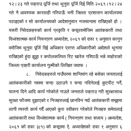
१२।२३ गते पक्राउ पूर्जि तथा थुनुवा पूर्जि दिई मिति २०६१।१२।२४
गते नै आवश्यक कारवाही गरिपाऊँ भनी जिल्ला प्रशासन कार्यालयमा
पठाइएको र सो कार्यालययको आदेशानुसार नजरवन्दमा राखिएको हो ।
यसरी निवेदकहरुको कार्य प्रकृति र कसूरवमोजिम आतंककारी तथा
,
विध्वंशात्मक कार्य नियन्त्रण अध्यादेश
२०६१ को दफा ९ अनुसार कानुन
वमोजिम थुनुवा पूर्जि दिई अधिकार प्राप्त अधिकारीको आदेशले थुनामा
राखिएको हुंदा झुठ्ठा र कपोलकल्पित रिट खारेज गरिपाऊँ भन्ने व्यहोराको
जिल्ला प्रहरी कार्यालय गुल्मीको लिखित जवाफ ।
८. निवेदकहरुले गाउँघरमा शान्तिसंग रहे बसेका जनतालाई
,
आतंककारीको नाममा चन्दा उठाउने र चन्दा नदिनेलाई कुटपीट गर्ने
यातना दिने आदि कार्य गरेकोले गाउले जनताले पक्राउ गरी सुरक्षासाथ
सुरक्षा फौजमा वुझाएको र निजहरुलाई छानविन गर्दा आतंककारी समूहमा
लागी त्यस्तो कार्य गर्दै आएको कुरा स्वीकार गरेकोले निजहरु समेतलाई
,
आतंककारी तथा विध्वंशात्मक कार्य ( नियन्त्रण तथा सजाय ) अध्यादेश
२०६१ को दफा ३(१) को कसूरमा ऐ. अध्यादेशको दफा ९ अनुसार ६