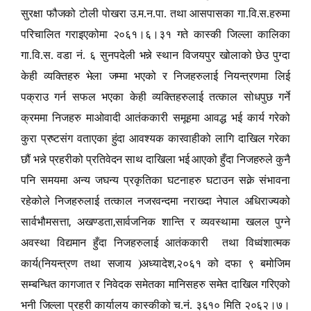
सुरक्षा फौजको टोली पोखरा उ.म.न.पा. तथा आसपासका गा.वि.स.हरुमा
परिचालित गराइएकोमा २०६१।६।३१ गते कास्की जिल्ला कालिका
गा.वि.स. वडा नं. ६ सुनपदेली भन्ने स्थान विजयपुर खोलाको छेउ पुग्दा
केही व्यक्तिहरु भेला जम्मा भएको र निजहरुलाई नियन्त्रणमा लिई
पक्राउ गर्न सफल भएका केही व्यक्तिहरुलाई तत्काल सोधपुछ गर्ने
क्रममा निजहरु माओवादी आतंककारी समूहमा आवद्ध भई कार्य गरेको
कुरा प्रष्टसंग वताएका हुंदा आवश्यक कारवाहीको लागि दाखिल गरेका
छौं भन्ने प्रहरीको प्रतिवेदन साथ दाखिला भई आएको हुँदा निजहरुले कुनै
पनि समयमा अन्य जघन्य प्रकृतिका घटनाहरु घटाउन सक्ने संभावना
रहेकोले निजहरुलाई तत्काल नजरवन्दमा नराख्दा नेपाल अधिराज्यको
,
,
सार्वभौमसत्ता
अखण्डता
सार्वजनिक शान्ति र व्यवस्थामा खलल पुग्ने
अवस्था विद्यमान हुँदा निजहरुलाई आतंककारी तथा विध्वंशात्मक
,
कार्य(नियन्त्रण तथा सजाय )अध्यादेश
२०६१ को दफा ९ बमोजिम
सम्बन्धित कागजात र निवेदक समेतका मानिसहरु समेत दाखिल गरिएको
भनी जिल्ला प्रहरी कार्यालय कास्कीको च.नं. ३६१० मिति २०६२।७।