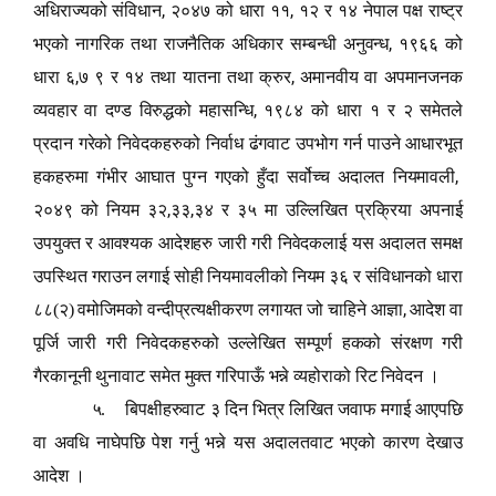
,
,
अधिराज्यको संविधान
२०४७ को धारा ११
१२ र १४ नेपाल पक्ष राष्ट्र
,
भएको नागरिक तथा राजनैतिक अधिकार सम्बन्धी अनुवन्ध
१९६६ को
,
,
धारा ६
७ ९ र १४ तथा यातना तथा क्रुर
अमानवीय वा अपमानजनक
,
व्यवहार वा दण्ड विरुद्धको महासन्धि
१९८४ को धारा १ र २ समेतले
प्रदान गरेको निवेदकहरुको निर्वाध ढंगवाट उपभोग गर्न पाउने आधारभूत
,
हकहरुमा गंभीर आघात पुग्न गएको हुँदा सर्वोच्च अदालत नियमावली
,
,
२०४९ को नियम ३२
३३
३४ र ३५ मा उल्लिखित प्रक्रिया अपनाई
उपयुक्त र आवश्यक आदेशहरु जारी गरी निवेदकलाई यस अदालत समक्ष
उपस्थित गराउन लगाई सोही नियमावलीको नियम ३६ र संविधानको धारा
,
८८(२) वमोजिमको वन्दीप्रत्यक्षीकरण लगायत जो चाहिने आज्ञा
आदेश वा
पूर्जि जारी गरी निवेदकहरुको उल्लेखित सम्पूर्ण हकको संरक्षण गरी
गैरकानूनी थुनावाट समेत मुक्त गरिपाऊँ भन्ने व्यहोराको रिट निवेदन ।
५. बिपक्षीहरुवाट ३ दिन भित्र लिखित जवाफ मगाई आएपछि
वा अवधि नाघेपछि पेश गर्नु भन्ने यस अदालतवाट भएको कारण देखाउ
आदेश ।