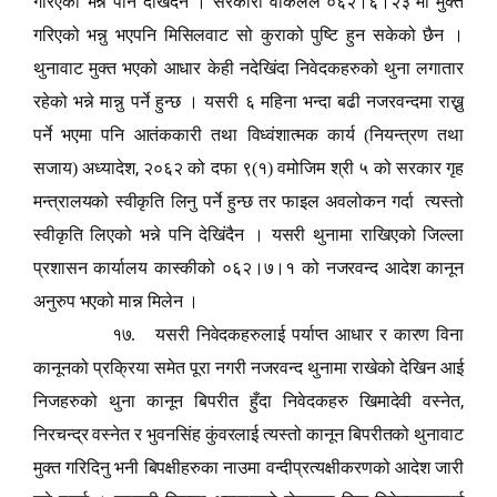
गरिएको भन्ने पनि देखिंदैन । सरकारी वकिलले ०६२।६।२३ मा मुक्त
गरिएको भन्नु भएपनि मिसिलवाट सो कुराको पुष्टि हुन सकेको छैन ।
थुनावाट मुक्त भएको आधार केही नदेखिंदा निवेदकहरुको थुना लगातार
रहेको भन्ने मान्नु पर्ने हुन्छ । यसरी ६ महिना भन्दा बढी नजरवन्दमा राख्नु
पर्ने भएमा पनि आतंककारी तथा विध्वंशात्मक कार्य (नियन्त्रण तथा
,
सजाय) अध्यादेश
२०६२ को दफा ९(१) वमोजिम श्री ५ को सरकार गृह
मन्त्रालयको स्वीकृति लिनु पर्ने हुन्छ तर फाइल अवलोकन गर्दा त्यस्तो
स्वीकृति लिएको भन्ने पनि देखिंदैन । यसरी थुनामा राखिएको जिल्ला
प्रशासन कार्यालय कास्कीको ०६२।७।१ को नजरवन्द आदेश कानून
अनुरुप भएको मान्न मिलेन ।
१७. यसरी निवेदकहरुलाई पर्याप्त आधार र कारण विना
कानूनको प्रक्रिया समेत पूरा नगरी नजरवन्द थुनामा राखेको देखिन आई
,
निजहरुको थुना कानून बिपरीत हुँदा निवेदकहरु खिमादेवी वस्नेत
निरचन्द्र वस्नेत र भुवनसिंह कुंवरलाई त्यस्तो कानून बिपरीतको थुनावाट
मुक्त गरिदिनु भनी बिपक्षीहरुका नाउमा वन्दीप्रत्यक्षीकरणको आदेश जारी