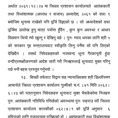
अर्थात २०६१।१२।२४ मा जिल्ला प्रशासन कार्यालयले आतंककारी
,
तथा विध्वंशात्मक (अपराध र सजाय) अध्यादेश
२०६१ को दफा ९
बमोजिम थुनामा राखेको पनि पूर्जि दिइएको छ । सो अध्यादेशको दफा
,
पूर्जिमा उल्लेख हुनु मात्र पर्याप्त हुँदैन
कुन कुन अवस्था र आधार
विद्यमान थियो त्यो खुल्नु र देखिनु पर्छ । पुनः म्याद थपका लागि श्री ५
को सरकार गृह मन्त्रालयवाट स्वीकृति लिनु पर्नेमा सो पनि लिएको
देखिंदैन । तसर्थ निवेदकहरुको नजरवन्द थुना गैरकानूनी हुंदा
वन्दीप्रत्यक्षीकरणको आदेश जारी गरी निजहरुलाई थुनावाट मुक्त गरिनु
पर्छ भनी बहस प्रस्तुत गर्नुभयो ।
१३. बिपक्षी तर्फवाट विद्वान सह न्यायाधिवक्ता श्री डिल्लीरमण
आचार्यले जिल्ला प्रशासन कार्यालय गुल्मीको च.नं. ८४१ मिति २०६२।
६।२३ को पत्रानुसार निवेदकहरु थुनावाट मुक्त भैसकेकोमा निजहरु
पुनः आतंककारी गतिविधि गरिरहेको अवस्थामा पुनः पक्राउ परी जिल्ला
प्रशासन कार्यालय कास्कीको ०६२।७।१ को पूर्जि अनुसार ६
महिनाको लागि नजरवन्दमा राखिएको हो । आतंककारी तथा विध्वंशात्मक