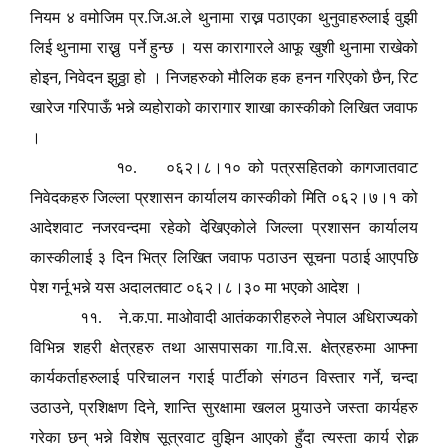
नियम ४ वमोजिम प्र.जि.अ.ले थुनामा राख्न पठाएका थुनुवाहरुलाई वुझी
लिई थुनामा राख्नु पर्ने हुन्छ । यस कारागारले आफू खुशी थुनामा राखेको
,
,
होइन
निवेदन झुठ्ठा हो । निजहरुको मौलिक हक हनन गरिएको छैन
रिट
खारेज गरिपाऊँ भन्ने व्यहोराको कारागार शाखा कास्कीको लिखित जवाफ
।
१०. ०६२।८।१० को पत्रसहितको कागजातवाट
निवेदकहरु जिल्ला प्रशासन कार्यालय कास्कीको मिति ०६२।७।१ को
आदेशवाट नजरवन्दमा रहेको देखिएकोले जिल्ला प्रशासन कार्यालय
कास्कीलाई ३ दिन भित्र लिखित जवाफ पठाउन सूचना पठाई आएपछि
पेश गर्नू भन्ने यस अदालतवाट ०६२।८।३० मा भएको आदेश ।
११. ने.क.पा. माओवादी आतंककारीहरुले नेपाल अधिराज्यको
विभिन्न शहरी क्षेत्रहरु तथा आसपासका गा.वि.स. क्षेत्रहरुमा आफ्ना
,
कार्यकर्ताहरुलाई परिचालन गराई पार्टीको संगठन विस्तार गर्ने
चन्दा
,
,
उठाउने
प्रशिक्षण दिने
शान्ति सुरक्षामा खलल पु
र्‍या
उने जस्ता कार्यहरु
गरेका छन् भन्ने विशेष सूत्रवाट वुझिन आएको हुँदा त्यस्ता कार्य रोक्न