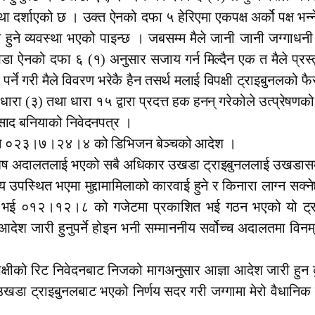
था दर्शाएको छ । उक्त ऐनको दफा ५ हेरिएमा एकपक्ष अर्को पक्ष भन्न
ष हुने व्यवस्था भएको पाइन्छ । जबसम्म मैले जानी जानी जग्गाधनी 
डा ऐनको दफा ६ (१) अनुसार सजाय गर्न मिल्दैन एक त मैले प्रस्तुत
पर्ने गरी मैले विवरण भरेकै हैन तसर्थ मलाई विपक्षी ट्राइबुनलको
ा (३) तथा धारा १५ द्वारा प्रदत्त हक हनन् गरेकोले उत्प्रेषणक
्रसाद बनियाको निवेदनपत्र ।
ुभन्ने ०२३।७।२४।४ को डिभिजन बेञ्चको आदेश ।
ेष अदालतलाई भएको सबै अधिकार उखडा ट्राइबुनललाई उखडासम
उपस्थित भएमा मुद्दामामिलाको कारवाई हुने र किनारा लाग्न सक्
ुने भई ०१२।१२।८ को गजेटमा प्रकाशित भई गठन भएको यो ट
ेश जारी हुनुपर्ने होइन भनी सम्माननीय सर्वोच्च अदालतमा विनम
ा विपक्षीको रिट निवेदनबाट निजको मागअनुसार आज्ञा आदेश जारी ह
 उखडा ट्राइबुनलबाट भएको निर्णय सदर गरी जग्गामा मेरो वैधानिक हक