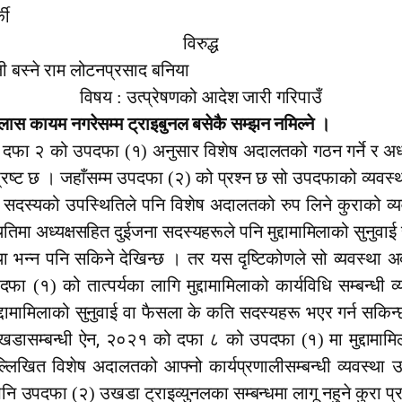
की
विरुद्ध
ली बस्ने राम लोटनप्रसाद बनिया
विषय : उत्प्रेषणको आदेश जारी गरिपाउँ
स कायम नगरेसम्म ट्राइबुनल बसेकै सम्झन नमिल्ने ।
दफा २ को उपदफा (१) अनुसार विशेष अदालतको गठन गर्ने र अध्यक्ष
रष्ट छ । जहाँसम्म उपदफा (२) को प्रश्न छ सो उपदफाको व्यवस्था 
सदस्यको उपस्थितिले पनि विशेष अदालतको रुप लिने कुराको व्य
ा अध्यक्षसहित दुईजना सदस्यहरूले पनि मुद्दामामिलाको सुनुवाई र
था भन्न पनि सकिने देखिन्छ । तर यस दृष्टिकोणले सो व्यवस्था अदा
१) को तात्पर्यका लागि मुद्दामामिलाको कार्यविधि सम्बन्धी व
 मुद्दामामिलाको सुनुवाई वा फैसला के कति सदस्यहरू भएर गर्न सकि
,
उखडासम्बन्धी ऐन
२०२१ को दफा ८ को उपदफा (१) मा मुद्दामामिल
्लिखित विशेष अदालतको आ
फ्
नो कार्यप्रणालीसम्बन्धी व्यवस्थ
 पनि उपदफा (२) उखडा ट्राइव्युनलका सम्बन्धमा लागू नहुने कुरा प्