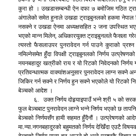
कुरा हो । उखडासम्बन्धी ऐन दफा ७ बमोजिम गठित ट्र
अंगालेको समेत हुनाले उखडा ट्राइबुनलको हकमा नेपाल
नसक्ने र उखडा ऐनमा अध्यक्षसहित २ जना उपस्थित भएम
,
भएको मान्न मिलेन
अधिकारयुक्त ट्राइबुनलले फैसला गरेक
त्यस्तो फैसलाउपर पुनरावेदन गर्न पाउने कुराको प्रश्
नमिल्नेसमेत हुँदा विपक्षी ट्राइबुनलको निर्णय उत्प्रेषणको
नयनबहादुर खत्रीको राय र यो रिटको निवेदनको निर्णय
प्रतिवन्धात्मक वाक्यांशअनुसार पुनरावेदन लाग्न सक्न
जिकिर गर्न सक्ने र निर्णय हुन सक्ने भएकोले यो रिटको न
बेञ्चको आदेश ।
६.
उक्त निर्णय दोह
र्‍या
इपाउँ भन्ने श्री ५ को सर
फुल बेञ्चबाट पुनरावेदन लाग्ने भन्ने निर्णय भएको छ ताप
बेञ्चको निर्णयसँग हामी सहमत हुँदैनौं । उत्प्रेषणको आदे
मा.न्या.नगनबहादुरको बहुमतको निर्णय देखिँदा एउटै विषय