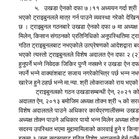
५.
उखडा ऐनको दफा ७।११ अध्ययन गर्दा श्री ५ 
भएको ट्राइबुनलले मात्र गर्न पाउने व्यवस्था गरेको द
छ । ट्राइबुनल गठनबारे उखडा ऐनको दफा ७ मा अध्यक्ष भ
,
मिलेन
किसान संगठनको प्रतिनिधिको अनुपस्थितिमा ट्
गठित ट्राइबुनलबाट नभएकोले उत्प्रेषणको आदेशद्वारा बदर
भएको त्यस्तो ट्राइबुनलले विशेष अदालत ऐन दफा २ (२) अ
हुनुपर्ने भन्ने निवेदक जिकिर पुग्नै नसक्ने र उखडा ऐन
नपर्ने भन्ने वाक्यांशबाट सजाय नगरेकोभित्र पर्छ भन्न नभ
खारेज हुने ठहर्छ भन्ने मा.न्या.
श्री लोकराजको राय भएक
,
ट्राइबुनलको गठन उखडासम्बन्धी ऐन
२०२१ को द
,
अदालत ऐन
२०१३ बमोजिम अध्यक्ष तोक्न श्री ५ को सर
विशेष अदालतले पाउने अधिकार कार्यप्रणालीसम्म उखडा
अध्यक्ष तोक्न पाउने अधिकार पायो भन्न मिलेन अध्यक्ष त
सदस्य उपस्थित भएमा मुद्दामामिलाको कारवाई हुने र किना
हकमा ३ जना सदस्यबाट गठित विशेष अदालतले हेर्नु पर्नेमा