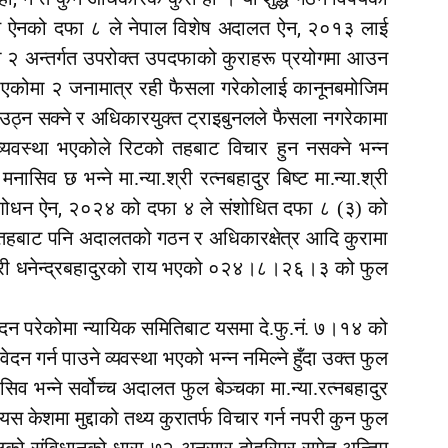
,
्त ऐनको दफा ८ ले नेपाल विशेष अदालत ऐन
२०१३ लाई
२ अन्तर्गत उपरोक्त उपदफाको कुराहरू प्रयोगमा आउन
 भएकोमा २ जनामात्र रही फैसला गरेकोलाई कानूनबमोजिम
ै उठ्न सक्ने र अधिकारयुक्त ट्राइबुनलले फैसला नगरेकामा
ो व्यवस्था भएकोले रिटको तहबाट विचार हुन नसक्ने भन्न
मनासिव छ भन्ने मा.न्या.श्री रत्नबहादुर बिष्ट मा.न्या.श्री
,
ंशोधन ऐन
२०२४ को दफा ४ ले संशोधित दफा ८ (३) को
को तहबाट पनि अदालतको गठन र अधिकारक्षेत्र आदि कुरामा
.न्या.श्री धनेन्द्रबहादुरको राय भएको ०२४।८।२६।३ को फुल
वेदन परेकोमा न्यायिक समितिबाट यसमा दे.फु.नं. ७।१४ को
न गर्न पाउने व्यवस्था भएको भन्न नमिल्ने हुँदा उक्त फुल
सिव भन्ने सर्वोच्च अदालत फुल बेञ्चका मा.न्या.रत्नबहादुर
स केशमा मुद्दाको तथ्य कुरातर्फ विचार गर्न नपरी कुन फुल