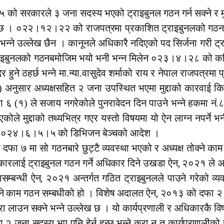
को सरकारले ३ जना सदस्य भएको ट्राइबुनल गठन गर्न सक्ने र मुद
ेखिन्छ । ०२२।१२।२२ को राजपत्रमा प्रकाशित ट्राइबुनलको गठनब
न्ने उल्लेख छैन । कानूनले अधिकारै नदिएको पद सिर्जना गरी ट्र
राइबुनलको गठनबमोजिम भयो भनी भन्न मिलेन ०२३।४।२८ को कपि
 हुने ठहर्छ भन्ने मा.न्या.वासुदेव शर्माको राय र नेपाल राजपत्र
नुसार अध्यक्षसहित २ जना उपस्थित भएमा मुद्दाको कारवाई किनार
 दफा ६ (१) ले सजाय नगरेकोले पुनरावेदन दिन पाउने भन्ने हकमा नं.
एकोले मुद्दाको तथ्यभित्र गएर यस्तो विषयमा यो ऐन लाग्न नपर्ने भ
ो ०२४।६।५।५ को डिभिजन बेञ्चको आदेश ।
फा ७ मा सो गठनबारे छुट्टै व्यवस्था भएको र अध्यक्ष तोक्ने का
,
कारलाई ट्राइबुनल गठन गर्ने अधिकार दिने उखडा ऐन
२०२१ ले अ
,
सम्बन्धी ऐन
२०२१ अन्तर्गत गठित ट्राइबुनलले पाउने गरेको व
,
ोक्ने काम गठन सम्बधीको हो । विशेष अदालत ऐन
२०१३ को दफा २ (
रा लाउन सक्ने भन्ने उल्लेख छ । यो कार्यप्रणाली र अधिकारकै विषय
 २ जना सदस्य भए पनि हेर्न हुन्छ भन्ने कुरा न त कार्यप्रणालीको 