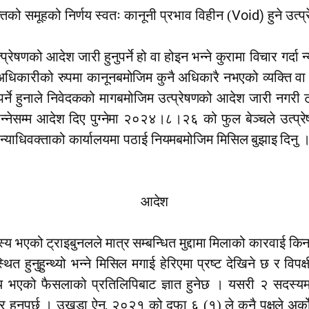
Void)
तिको समूहको निर्णय स्वतः कानूनी प्रभाव विहीन (
हुने उत्प
्रेषणको आदेश जारी हुनुपर्ने हो वा होइन भन्ने कुरामा विचार गर्दा 
 अधिकारीको रुपमा कानूनबमोजिम कुनै अधिकारै नभएको व्यक्ति वा व्
 नपर्ने हुनाले निवेदकको मागबमोजिम उत्प्रेषणको आदेश जारी नगरी
र्नु भन्नेसम्म आदेश दिए पुग्नेमा २०२४।८।२६ को फुल बेञ्चले उ
ान्याधिवक्ताको कार्यालयमा पठाई नियमबमोजिम मिसिल बुझाइ
दिनु 
आदेश
भएको ट्राइबुनलले मात्र सम्बन्धित मुद्दामा मिलाको कारवाई क
ित हुनुहुन्थ्यो भन्ने मिसिल मगाई हेरिएमा प्रष्ट देखिने छ र विपक
णय भएको फैसलाको प्रतिलिपिबाट ज्ञात हुनेछ । यसरी २ सदस्यमात
,
दर हुनुपर्छ । उखडा ऐन
२०२१ को दफा ६ (१) ले कुनै पक्षले अर्को 