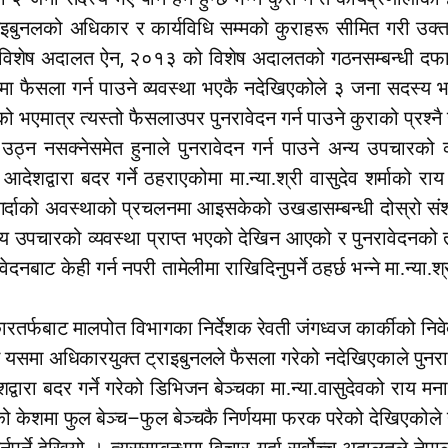
ाइबुनलको अधिकार र कार्यविधि सम्मको कुराहरू सीमित गरी उक
,
 विशेष अदालत ऐन
२०१३ को विशेष अदालतको गठनसम्बन्धी दफा 
ा फैसला गर्न पाउने व्यवस्था भएकै नदेखिएकोले ३ जना सदस्य
ो भएमात्र त्यस्तो फैसलाउपर पुनरावेदन गर्न पाउने कुराको प्रश्न
न उठ्न नसक्नेसमेत हुनाले पुनरावेदन गर्न पाउने अन्य उपचारक
 आदेशद्वारा बदर गर्ने ठहराएकोमा मा.न्या.श्री वासुदेव शर्माको राय 
 गर्दाको अवस्थाको प्रचलनमा आइसकेको उखडासम्बन्धी दोस्रो स
े अन्य उपचारको व्यवस्था प्राप्त भएको देखिन आएको र पुनरावेदन
िवेदनबाट केही गर्न नपरी तामेलीमा राखिदिनुपर्ने ठहर्छ भन्ने मा
कारतर्फबाट मालपोत विभागका निर्देशक रेवती जंगध्वज कार्कीको नि
नि यसमा अधिकारयुक्त ट्राइबुनलले फैसला गरेको नदेखिएकाले पुनरावेद
शद्वारा बदर गर्ने गरेको डिभिजन बेञ्चका मा.न्या.वासुदेवको राय मना
–
को केशमा फुल बेञ्च
फुल बेञ्चकै निर्णयमा फरक परेको देखिएकोले य