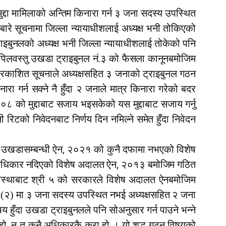
्दा मामिलाको अन्तिम किनारा गर्न ३ जना सदस्य उपस्थित
ारे सूचनामा जिल्ला न्यायाधीशलाई अध्यक्ष भनी तोकिएको
ाइबुनलको अध्यक्ष भनी जिल्ला न्यायाधीशलाई तोकेको पनि
लवस्तु उखडा ट्राइबुनल नं.३ को फैसला कानूनबमोजिम
मा प्रकाशित सूचनाले अध्यक्षसहित ३ जनाको ट्राइबुनल गठन
ा गर्न सक्ने नै हुँदा २ जनाले मात्र किनारा गरेको बदर
८०८ को मुद्दाबाट सजाय भइसकेको यस मुद्दाबाट सजाय गर्नु
नी रिटको निवेदनबाट निर्णय दिन नमिल्ने समेत हुँदा निवेदन
,
म उखडासम्बन्धी ऐन
२०२१ को कुनै दफामा नभएको विशेष
,
धिकार नदिएको विशेष अदालत ऐन
२०१३ बमोजिम गठित
्यवस्थाबाट श्री ५ को सरकारले विशेष अदालत ऐनबमोजिम
२) मा ३ जना सदस्य उपस्थित नभई अध्यक्षसहित २ जना
 हुँदा उखडा ट्राइबुनलले पनि सोअनुसार गर्न पाउने भन्ने
,
हो
न त कुनै अधिकारकै कुरा हो । यो शुद्ध गठन विषयको