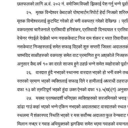
.
.
.
छलफलको लागि अ
वं
२०२ नं
वमोजिम विपक्षी झिकाई पेश गर्नु भन्ने
.
२५
मृतक विन्देश्‍वर केवटको पोष्‍टमार्टम रिपोर्ट हेर्दा निजको
मृतक विन्देश्‍वरलाई कुटपिट गरेको हो भनी वकपत्र गरेको देखिन्छ । प्रतिवा
,
वकपत्रमा चारैजनाले प्रतिवादी हरिशंकर
प्रतिवादी दिनदयाल र प्रतिवा
वेचेनर गंगाईले देखेको भन्न नसककेवाट निज राम शंकर र भरत तिवारीक
नसकेवाट निजहरुलाई समेत सफाइ दिएको शुरु सप्‍तरी जिल्ला अदालतको फै
चश्‍मदिद साक्षीहरुको वकपत्र समेत वाट प्रमाणित हुन आएकोले निजहरुल
अनुसार कैद वर्ष १० का दरले साजय हुने ठहर्छ भन्ने समेत व्यहोराको 
.
२६
वारदात हुंदै नभएको स्थानमा वारदात भएको हो भनी वक्ने त
स्तरको प्रमाण भएको व्यक्तिलाई सफाइ दिने र हामीलाई अपराधी ठहराउन
.
(
)(
)
दफा १३ को त्रुटिपूर्ण भएको हुंदा उक्त ऐनको दफा १३
५
ख
ग
अनुसार
.
२७
यसमा प्रत्यक्षदर्शी भनिएका व्यक्तिहरुको सरजमिनको भन
डांढा गाउं कहां भएको भन्ने एकिन नभएको अदालतबाट वारदातको स्थल एकिन अ
स्थलमा नै शंकास्पद स्थिति भएको र यस सर्वोच्च अदालत फुल वेन्चवाट 
मिलान नभएर र गवाह अभियुक्तको झगडिया समेत भएमा गवाहको वयानलाई अन्