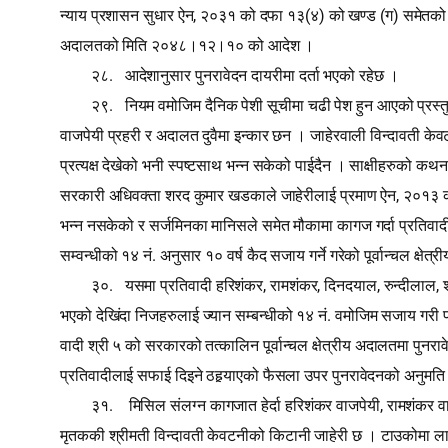
,
(
)
(
)
न्याय प्रशासन सुधार ऐन
२०३१ को दफा १३
४
को खण्ड
ग
समेतको 
अदालतको मिति २०४८।१२।१० को आदेश ।
.
२८
आदेशानुसार पुनरावेदन दायरीमा दर्ता भएको रहेछ ।
.
२९
नियम वमोजिम दैनिक पेशी सूचीमा चढी पेश हुन आएको प्रस्त
वाजपेयी प्रहरी र अदालत दुवैमा इन्कार छन । जाहेरवाली विन्दावती केवट
प्रत्यक्ष देखेको भनी स्पष्‍टसाथ भन्न सकेको पाईदैन । साक्षीहरुको कथन
,
सरकारी अधिवक्ता शरद कुमार खडकाले जाहेरीलाई प्रमाण ऐन
२०१३ को
भन्न नसकेको र सर्जमिनका मानिसले समेत मौकामा कागज गर्दा प्रतिवादील
.
सम्वन्धीको १४ नं
अनुसार १० वर्ष कैद सजाय गर्ने गरेको पूर्वान्चल क्षे
.
,
,
,
,
३०
यसमा प्रतिवादी हरिशंकर
रामशंकर
दिनदयाल
रुन्दीलाल
.
भएको देखिंदा निजहरुलाई ज्यान सम्बन्धीको १४ नं
वमोजिम सजाय गरी पाउ
वादी श्री ५ को सरकारको तत्कालिन पूर्वान्चल क्षेत्रीय अदालतमा पुनराव
प्रतिवादीलाई सफाई दिइने ठहर्‍याएको फैसला उपर पुनरावेदनको अनुमति
.
,
३१
मिसिल संलग्न कागजात हेर्दा हरिशंकर वाजपेयी
रामशंकर वा
मृतककी श्रीमती विन्दावती केवटनीको किटानी जाहेरी छ । टाउकोमा ल