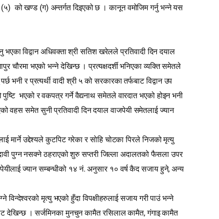
(
)
(
)
ा
५
को खण्ड
ग
अन्तर्गत दिइएको छ । कानून वमोजिम गर्नु भन्ने यस
नु भएका विद्वान अधिवक्ता श्री सतिश खरेलले प्रतिवादी दिन दयाल
 चौरमा भएको भन्ने देखिन्छ । प्रत्यक्षदर्शी भनिएका व्यक्ति समेतले
र्छ भनी र प्रत्यर्थी वादी श्री ५ को सरकारका तर्फबाट विद्वान उप
ुष्‍टि
भएको र वकपत्र गर्ने वैद्यनाथ समेतले वारदात भएको होइन भनी
 भएको वहस समेत सुनी प्रतिवादी दिन दयाल वाजपेयी समेतलाई ज्यान
लाई मार्ने उद्देश्यले कुटपिट गरेका र सोहि चोटका पिरले निजको मृत्यु
 दावी पुग्न नसक्ने ठहराएको शुरु सप्‍तरी जिल्ला अदालतको फैसला उपर
.
,
पेयीलाई ज्यान सम्बन्धीको १४ नं
अनुसार १० वर्ष कैद सजाय हुने
अन्य
देश्‍वरको मृत्यु भएको हुँदा विपक्षीहरुलाई सजाय गरी पाउं भन्‍ने
,
दनबाट देखिन्छ । सर्जमिनका मुनचुन कामैत रसिलाल कामैत
गंगाइ कामैत