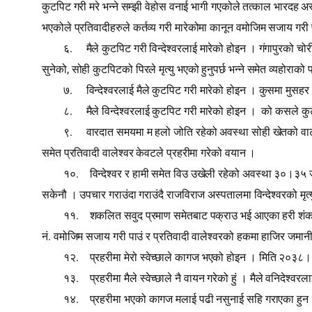
कुटपिट गरी मरे भन्ने सम्झी वेहोस वनाई भागी गएकोले तत्काल भारदह अ
भएकोले प्रतिवादीहरुले कर्तव्य गरी मारेकोमा कानून वमोजिम सजाय गरी
.
६
मैले कुटपिट गरी विन्देश्‍वरलाई मारेको होइन । गंगापुरको चोर
,
सुनेको
सोही कुटपिटको पिरले मृत्यु भएको हुनुपर्छ भन्ने समेत व्यहोरा
.
७
विन्देश्‍वरलाई मैले कुटपिट गरी मारेको होइन । कुसमा मुसहर 
.
८
मैले विन्देश्‍वरलाई कुटपिट गरी मारेको होइन ।
को कसले कुटप
.
९
वारदात समयमा म हलो जोति रहेको अवस्था सोही खेतको वाटो गर
समेत प्रतिवादी वालेश्‍वर केवटले प्रहरीमा गरेको वयान ।
.
१०
विन्देश्‍वर र हामी समेत विउ उखेली रहेको अवस्था ३०।३५ 
सकेनौ । उपचार गराउंदा गराउंदै राजविराज अस्पतालमा विन्देश्‍वरको मृत्य
.
११
शकलित सवुद प्रमाण समेतबाट पक्राउ भई आएका हरी शं
.
नं
वमोजिम सजाय गरी पाउं र प्रतिवादी वालेश्‍वरको हकमा हाजिर जमानी द
.
१२
प्रहरीमा मेरो स्वेच्छाले कागज भएको होइन । मिति २०३८।४
.
१३
प्रहरीमा मैले स्वेच्छाले नै वायन गरेको हुं । मैले वनिदे
.
१४
प्रहरीमा भएको कागज मलाई पढी नसुनाई सहि गराएका हुन । वि