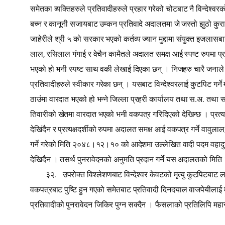
समेतका व्यक्तिहरुले प्रतिवादीहरुले प्रहार गरेको चोटबाट नै विन्देश्
बच्न र कानूनी सजायबाट उम्कन प्रतिवादे अदालतमा जे जस्तो झुठो कुरा पन
जाहेरीले श्री ५ को सरकार भएको कर्तव्य ज्यान मुद्दामा संयुक्त इजलासब
,
लाल
रसिलाल गंगाई र वेचैन कामैतले अदालत समक्ष आई स्पष्‍ट रुपमा प्
भएको हो भनी स्पष्‍ट साथ वकी लेखाई दिएका छन् । निजहरु चारै जनाले प्
प्रतिवादीहरुले स्वीकार गरेका छन् । यसबाट विन्देश्‍वरलाई कुटपिट गर्
.
.
ठाउंमा वारदात भएको हो भन्ने जिल्ला प्रहरी कार्यालय तथा स
अ
तथा 
तिवारीको खेतमा वारदात भएको भनी वकपत्र गरिदिएको देखिन्छ । प्रत्यक्
देखिंदैन र प्रत्यक्षदर्शीको रुपमा अदालत समक्ष आई वकपत्र गर्ने वावुलाल
गर्ने गरेको मिति २०४८।१२।१० को आदेशमा उल्लेखित वादी पदम वहादुर खत्र
देखिदैन । तसर्थ पुनरावेदनको अनुमति प्रदान गर्ने यस अदालतको
.
३२
उपरोक्त विश्‍लेशणबाट विन्देश्‍वर केवटको मृत्यु कुटपिटबाट
वकपत्रबाट पुष्‍टि हुन गएको समेतबाट प्रतिवादी दिनदयाल वाजपेयीलाई म
प्रतिवादीको पुनरावेदन जिकिर पुग्न सक्दैन । फैसलाको प्रतिलिपि मह