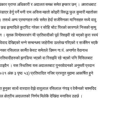
ा अधिकार प्राप्‍त अधिकारी र अदालत समक्ष समेत इन्कार छन् । अपराधबाट
डाएर हेर्नु पर्ने भनी राम असिस महतो कोइरी विरुद्ध फुल कुमारी महतोका
 तसर्थ अन्य प्रमाणहरु तर्फ समेत हेर्दा सर्जमिनका मानिसहरु मध्ये वावु
ठी छड इत्यादिले कुटपिट गरेका र सोहि चोट पिरको कारणले निजको मृत्यु
मृतक विन्देश्‍वरसंग यी प्रतिवादीको पूर्व रिसइवी रहे भएको कुरा स्वयं
विवाद देखिएको भन्ने सम्बन्धमा जाहेरीमा उल्लेख गरिएको र सर्जमिन भएकै
.
.
का रसिलाल कार्मेत केवट समेतले डिमन गा
पं
अन्तर्गत वैद्यनाथ
ि प्रतिवादीहरुको झगडिया भएको वा रिसइवि रहे भएको पनि मिसिलबाट
ेत पाइदैन । यस स्थितिमा यस अदालतबाट पुनरावेदनको अनुमती प्रदान
)
०२१ अंक ३ पृष्‍ठ ५३
प्रतिपादित नजिर प्रस्तुत मुद्दामा आकर्षित हुने
त हुनुका साथै वारदात देख्ने वावुलाल रसिलाल गंगाइ र वेचैनको चश्‍मदिद
न्चल क्षेत्रीय अदालतको निर्णय मिलेकै देखिंदा मनासिव ठहर्छ ।