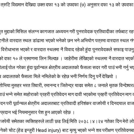
(
)
त्रुटि विद्यमान देखिदा उक्त दफा १३ को उपदफा
७
अनुसार दफा १३ को उपदफ
ुत मुद्दाको मिसिल संलग्न कागजात अध्ययन गरी पुनरावेदक प्रतिवादीका तर्फबाट रह
नीले वारदात स्थल डांढामा भएको भनेको छन भने अभियोग पत्रमा वारदात स्थल गंगापुर
 विरोधाभास भएको र वारदात स्थलमा नै विवाद रहेको हुंदा पुनरावेदकले सफाइ पाउनु प
 दफा १० ले प्रमाणमा लिन मिल्दछ । जाहेरीमा लेखिएको स्थलमा नै वारदात भएको प
ाई पोल गरेका हुंदा पूर्वान्चल क्षेत्रीय अदालतको फैसला सदर गरी पाउं भनी गर्नु
त्रीय अदालतको फैसला मिले नमिलेको के रहेछ भनी निर्णय दिनु पर्ने देखियो ।
,
शोभिया मुसहर भरत तिवारी
रमानन्द र जितेन्द्र यादव समेत ८ जनाले मृतक विन्देश्‍वर
ं भन्ने समेत व्यहोराको प्रहरी प्रतिवेदन माग दावी भएकोमा प्रहरी प्रतिवेदन माग
ेदन परी पूर्वान्चल क्षेत्रीय अदालतबाट प्रतिवादी हरिशंकर वाजपेयी र दिनदयाल वाज
 प्रदान भई नियमानुसार पेश हुन आएको रहेछ ।
जपेयी समेतका व्यक्तिहरुले लाठी छड लिई मिति २०३८।४।२४ गतेका दिन मेरो लोग्ने विन्
(
Head injury
)
ागेको चोट
हेड इन्जुरी
बाट मृत्यु भएको भन्‍ने शव परीक्षण प्रतिवे