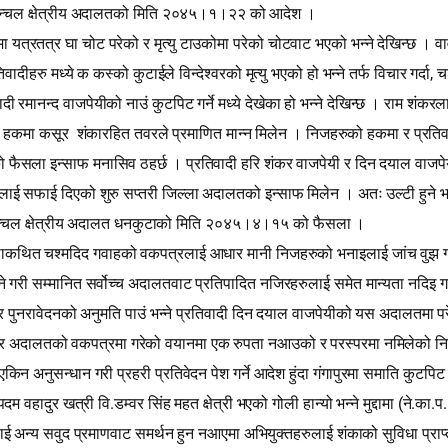
 पूर्वान्चल क्षेत्रीय अदालतको मिति २०४५।१।२२ को आदेश ।
 शरिरमा यत्रतत्र घा चोट परेको र मृत्यु टाउकोमा परेको चोटवाट भएको भन्ने देखिन्छ ।
,
दीहरु मध्ये क कस्को कुटाईले विन्देश्‍वरको मृत्यु भएको हो भन्ने तर्फ विचार गर्दा
च
दी रमानन्द वाजपेयीको नाउं कुटपिट गर्ने मध्ये देखेका हो भन्ने देखिन्छ । राम शं
ा हकमा कसूर
शंकारहित तवरले प्रमाणित मान्न मिलेन । निजहरुको हकमा र प्रतिवा
सला इन्साफ मनासिव ठहर्छ । प्रतिवादी हरि शंकर वाजपेयी र दिन दयाल वाजपेयी स
ाई सफाई दिएको शुरु सप्‍तरी जिल्ला अदालतको इन्साफ मिलेन । अतः उल्टी हुने भई
पूर्वान्चल क्षेत्रीय अदालत धनकुटाको मिति २०४५।४।१५ को फैसला ।
थाकथित चश्‍मदिद गवाहको वकपत्रलाई आधार मानी निजहरुको भनाइलाई जांच वुझ गरी स
े गरी सम्मानित सर्वोच्च अदालतवाट प्रतिपादित नजिरहरुलाई समेत मान्यता नदिइ ग
 पुनरावेदनको अनुमति पाउं भन्ने प्रतिवादी दिन दयाल वाजपेयीको यस अदालतमा पर
ाइ र अदालतको वकपत्रमा गरेको वयानमा एक रुपता नआउको र परस्परमा नमिलेको नि
नुसन्धान गरी प्रहरी प्रतिवेदन पेश गर्ने आदेश हुंदा गंगापुरमा समाति कुटपिट गर्द
.
(
.
.
पदम वहादुर खत्री वि
डम्वर सिंह महत क्षेत्री भएको गोली हान्यो भन्ने मुद्दामा
ने
का
प
य सवुद प्रमाणवाट समर्थन हुन नआएमा अभियुक्तहरुलाई शंकाको सुविधा प्राप्‍त हुन