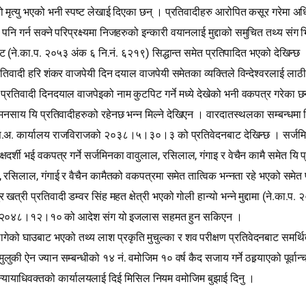
‍वरको मृत्यु भएको भनी स्पष्‍ट लेखाई दिएका छन् । प्रतिवादीहरु आरोपित कसूर गरेम
ि गर्न सक्ने परिप्रक्ष्यमा निजहरुको इन्कारी वयानलाई मुद्दाको समुचित तथ्य संग भि
(
.
.
.
.
.
)
ाट
ने
का
प
२०५३ अंक ६ नि
नं
६२१९
सिद्धान्त समेत प्रतिपादित भएको देखिन्छ ।
रतिवादी हरि शंकर वाजपेयी दिन दयाल वाजपेयी समेतका व्यक्तिले विन्देश्‍वरलाई ला
रतिवादी दिनदयाल वाजपेइको नाम कुटपिट गर्ने मध्ये देखेको भनी वकपत्र गरेका छन । 
ने मनसाय यि प्रतिवादीहरुको रहेनछ भन्न मिल्ने देखिएन । वारदातस्थलका सम्बन्धमा 
.
.
स
अ
कार्यालय राजविराजको २०३८।५।३०।३ को प्रतिवेदनबाट देखिन्छ । सर्जमिन
,
,
षदर्शी भई वकपत्र गर्ने सर्जमिनका वावुलाल
रसिलाल
गंगाइ र वेचैन कामै समेत य
,
,
रसिलाल
गंगाई र वैचैन कामैतको वकपत्रमा समेत तात्विक भन्नता रहे भएको सम
(
.
.
.
ी प्रतिवादी डम्वर सिंह महत क्षेत्री भएको गोली हान्यो भन्ने मुद्दामा
ने
का
प
२
 मिति २०४८।१२।१० को आदेश संग यो इजलास सहमत हुन सकिएन ।
 लागेको घाउबाट भएको तथ्य लाश प्रकृति मुचुल्का र शव परीक्षण प्रतिवेदनबाट समर्थि
.
ुलुकी ऐन ज्यान सम्बन्धीको १४ नं
वमोजिम १० वर्ष कैद सजाय गर्ने ठहर्‍याएको पूर्वा
ान्यायाधिवक्तको कार्यालयलाई दिई मिसिल नियम वमोजिम बुझाई दिनु ।