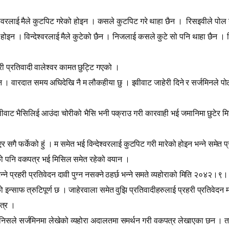
देश्‍वरलाई मैले कुटपिट गरेको होइन । कसले कुटपिट गरे थाहा छैन ।
रिसइवीले पोल 
ोइन । विन्देश्‍वरलाई मैले कुटेको छैन । निजलाई कसले कुटे सो पनि थाहा छैन । विन्
प्रतिवादी वालेश्‍वर कामत छुट्टि गएको ।
इन । वारदात समय अघिदेखि नै म लौकहीया छु । इवीवाट जाहेरी दिने र सर्जमिनले पोल गर्
वाट भैसिलिई आउंदा चोरीको भैसि भनी पक्राउ गरी कारवाही भई जमानिमा छुटेर 
सगै फर्केको हुं । म समेत भई विन्देश्‍वरलाई कुटपिट गरी मारेको होइन भन्ने समेत
रुको पनि वकपत्र भई मिसिल समेत रहेको वयान ।
्ने प्रहरी प्रतिवेदन दावी पुग्न नसक्ने ठहर्छ भन्ने समते व्यहोराको मिति २०४२
इन्साफ त्रुटिपूर्ण छ । जाहेरवाला समेत वुझि प्रतिवादीहरुलाई प्रहरी प्रतिवेदन म
पत्र ।
 मानिसले सर्जमिनमा लेखेको व्यहोरा अदालतमा समर्थन गरी वकपत्र लेखाएका छन । तस