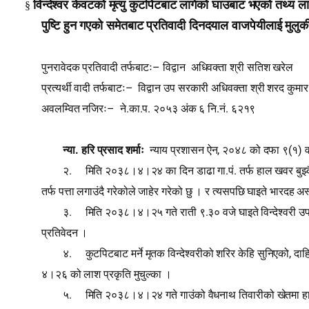
विन्देश्‍वर केवटको मृत्यु कुटपिटबाट लागेको घाउबाट भएको तथ्य ला
§
पुष्‍टि हुन गएको समेतबाट प्रतिवादी दिनदयाल वाजपेयीलाई मुलुक
–
पुनरावेदक प्रतिवादी तर्फबाटः
विद्वान
अधिवक्ता श्री सतिश खरेल
–
प्रत्यर्थी वादी तर्फबाटः
विद्वान उप सरकारी अधिवक्ता श्री शरद कुमा
–
.
.
.
.
.
अवलम्वित नजिरः
ने
का
प
२०५३ अंक ६ नि
नं
६२१९
.
,
(
)
न्या
हरि प्रसाद शर्माः
न्याय प्रशासन ऐन
२०४८ को दफा ९
१
व
.
.
.
२
मिति २०३८।४।२४ का दिन डाढा गा
पं
तर्फ हाल खवर बुझ्द
तर्फ पत्ता लगाउंदै गरेकोले जाहेर गरेको छु । र त्यसपछि घाइते भारदह अस
.
.
३
मिति २०३८।४।२५ गते राती ९
३० वजे घाइते विन्देश्‍वरी उ
प्रतिवेदन ।
.
,
४
कुटपिटबाट मर्ने मृतक विन्देश्‍वरीको शरिर केहि सुनिएको
दाहि
४।२६ को लाश प्रकृति मुचुल्का ।
.
५
मिति २०३८।४।२४ गते गाउंको वैधनाथ तिवारीको खेतमा हामी