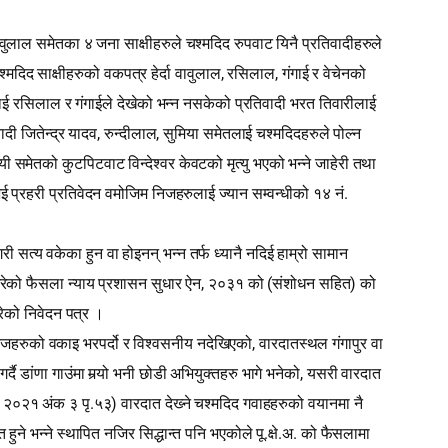
 वावुलाल समेतका ४ जना साक्षीहरुले चश्‍मदिद रुपवाट यिनै प्रतिवादीहरुले
,
,
श्‍मदिद साक्षीहरुको वकपत्र हेर्दा वावुलाल
रसिलाल
गंगाई र वेचेनको
करलाई रसिलाल र गंगाईले देखेको भन्न नसकेको प्रतिवादी भरत तिवारीलाई
,
,
दी जितेन्द्र यादव
रुन्दीलाल
सुमिया समेतलाई चश्‍मदिदहरुले पोल्न
मेतको कुटपिटवाट विन्देश्‍वर केवटको मृत्यु भएको भन्ने जाहेरी तथा
.
 प्रहरी प्रतिवेदन वमोजिम निजहरुलाई ज्यान सम्वन्धीको १४ नं
त्य वकेका हुन वा होइनन् भन्न तर्फ ध्यानै नदिई हाम्रो सामान
,
(
)
रेको फैसला न्याय प्रशासन सुधार ऐन
२०३१ को
संशोधन सहित
को
ेको निवेदन पत्र ।
,
जहरुको वकाइ भरपर्दो र विश्‍वसनीय नदेखिएको
वारदातस्थल गंगापुर वा
,
ै डांणा गाउंमा मर्‍यो भनी छोडी अभियुक्तहरु भागे भनेको
यसरी वारदात
.
.
)
२०२१ अंक ३ पृ
५३
वारदात देख्‍ने चश्मदिद गवाहहरुको वयानमा नै
.
.
.
े भन्ने स्थापित नजिर सिद्धान्त पनि भएकोले पू
क्षे
अ
को फैसलामा