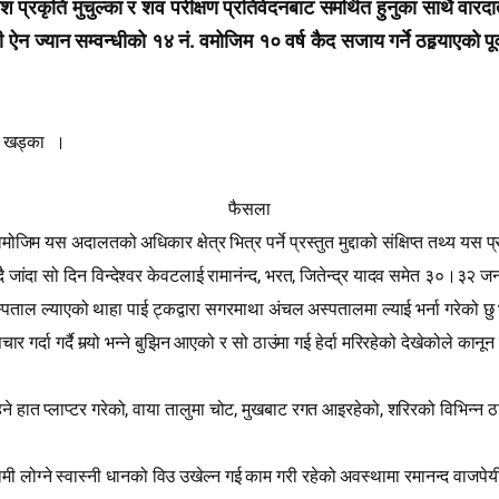
श प्रकृति मुचुल्का र शव परीक्षण प्रतिवेदनबाट समर्थित हुनुका साथै वारद
.
ी ऐन ज्यान सम्वन्धीको १४ नं
वमोजिम १० वर्ष कैद सजाय गर्ने ठहर्‍याएको पूर
र खड्का
।
फैसला
मोजिम यस अदालतको अधिकार क्षेत्र भित्र पर्ने प्रस्तुत मुद्दाको संक्षिप्‍त तथ्य यस 
,
,
ै जांदा सो दिन विन्देश्‍वर केवटलाई रामानंन्द
भरत
जितेन्द्र यादव समेत ३०।३२ जना
्पताल ल्याएको थाहा पाई ट्कद्वारा सगरमाथा अंचल अस्पतालमा ल्याई भर्ना गरेको छु भ
पचार गर्दा गर्दै मर्‍यो भन्ने बुझिन आएको र सो ठाउंमा गई हेर्दा मरिरहेको देखेकोले कानू
,
,
,
ने हात प्लाप्टर गरेको
वाया तालुमा चोट
मुखबाट रगत आइरहेको
शरिरको विभिन्न ठ
 लोग्ने स्वास्नी धानको विउ उखेल्न गई काम गरी रहेको अवस्थामा रमानन्द वाजप