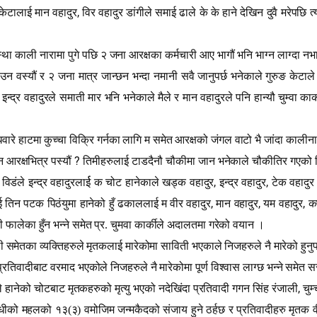
,
े केटालाई मान वहादुर
विर वहादुर डांगीले समाई ढाले के के हाने देखिन दुवै मरेपछि त
स्था काली नारामा पुगे पछि २ जना आरक्षका कर्मचारी आए भागौं भनि भाग्न लाग्दा न
वस्यौं र २ जना मात्र जान्छन भन्दा नमानी सवै जानुपर्छ भनेकाले गुरुङ केटाले इन
्द्र वहादुरले समाती मार भनि भनेकाले मैले र मान वहादुरले पनि हान्यौ चुम्वा कार्
े हाटमा कुच्चा विक्रि गर्नका लागि म समेत आरक्षको जंगल वाटो भै जांदा कालीनारा 
?
न आरक्षभित्र पस्यौं
तिमीहरुलाई टाडदैनौ चौकीमा जान भनेकाले चौकीतिर गएको 
,
,
विडंले इन्द्र वहादुरलार्ई क चोट हानेकाले खड्क वहादुर
इन्द्र वहादुर
टेक वहादुर
,
,
,
 तिन पटक पिठंयुमा हानेको हुँ ढकाललाई म वीर वहादुर
मान वहादुर
यम वहादुर
कर
ी फालेका हुँन भन्ने समेत प्र. चुमवा कार्कीले अदालतमा गरेको वयान ।
ाली समेतका व्यक्तिहरुले मृतकलाई मारेकोमा साविती भएकाले निजहरुले नै मारेको हुनु
तिवादीबाट वरमाद भएकोले निजहरुले नै मारेकोमा पूर्ण विश्वास लाग्छ भन्ने समे
,
हानेको चोटबाट मृतकहरुको मृत्यु भएको नदेखिंदा प्रतिवादी गगन सिंह रंजाली
चुम
न्धीको महलको १३(३) वमोजिम जन्मकैदको संजाय हुने ठर्हछ र प्रतिवादीहरु मृतक 