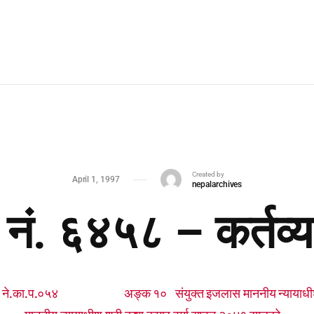
Created by
April 1, 1997
nepalarchives
य नं. ६४५८ – कर्तव्य
ा.प.०५४ अङ्क १० संयुक्त इजलास माननीय न्यायाधीश श्री ह