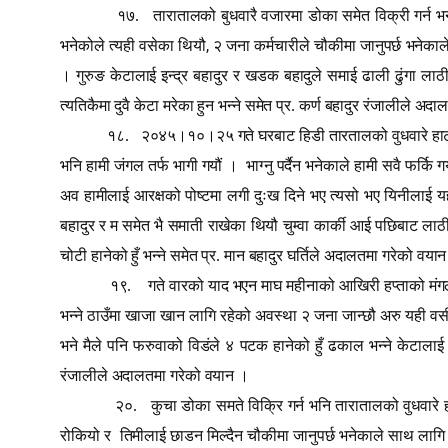
१७.
तारातालको बुधवारै वजारमा डोका समेत विक्री गर्न 
,
भनेकोले त्यही वसेका थियौ
२ जना कर्मचारीले चौकीमा जानुपर्छ भनेकाले
। गुरुङ केटालाई इन्द्र बहादुर र खडक बहादुले समाई ढाली ढुंगा लाठ
त्यतिकैमा दुवै केटा मरेका हुन भन्ने समेत प्र. कर्ण बहादुर रंजालीले अ
१८.
२०४५।१०।२५ गते घरबाट हिडी तारतालको वुधवारे हाट ब
भनि हामी जंगल तर्फ भागी गयौं ।
भाग्नु पर्दैन भनेकाले हामी सवै फर्क
अव हामीलाई आरक्षको पोष्टमा लगी दुःख दिने भए त्यसो भए यिनीलाई यही 
बहादुर र म समेत भै समाती राखेका थियौ चुम्वा कार्की आई पछिबाट लाठीले
चोटी हानेको हुँ भन्ने समेत प्र. मान बहादुर घर्तिले अदालतमा गरेको वया
१९.
गते वारको याद भएन माघ महीनाको आखिरी हप्ताको मंगलव
भन्ने ठाउँमा खाजा खान लागि रहेको अवस्था २ जना जान्छौ अरु यही वसी
भने मैले पनि फरुवाको विडंले ४ पटक हानेको हुँ ढकाल भन्ने केटालाई म
रंजालीले अदालतमा गरेको वयान ।
२०.
कुचा डोका समते विक्रि गर्न भनि तारातालको वुधवारे 
रोकियो र
तिमीलाई छाडन मिल्दैन चौकीमा जानुपर्छ भनेकाले साथ लागि व