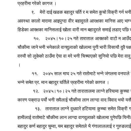
प्रहरीमा गरेको कागज ।
९.
मेरो दाई खडक बहादुर घर्ति र म समेत कुचो विक्री गर्न
अवस्था कालो मारामा आइपुग्दा वीर बहादुरले आरक्षका मानिस आए भाग्
हिडेका आरक्षका मानिसलाई खोला वारी मान बहादुरले समाई लडाए पछि सवै
१०.
२०४५।१०।२५ गते ताराताल आरक्षको वाटो म आउँदा काल
चौकीमा जाने भनी भनेकाले वागदुलाको खोलामा पुगी भारी विसायौ दुवै पक
वस्यौ सो लुकेको ठाउँमा ऐया वा मरे भनी चिच्याएको सुनियो पछि मेरा व
।
११.
२०४५ साल माघ २५ गते रातोमाटे भन्ने जंगलमा वनपाले गंग
भन्ने समेत प्र. मान बहादुर घर्तिले प्रहरीमा गरेको कागज ।
१२.
२०४५।१०।२५ गते तारातालमा लाग्ने हरियामा कुच्चा स
कारण पक्राउ पर्यो भनी सवैलाई चौकीमा लान लाग्दा वाद विवाद भयो यसै अ
१३.
ताराताल लाग्ने वुधवारे हटियामा कुच्चा समेत विक्
हामीलाई रातोमाटे चौकीमा लान लाग्दा वागदुलाको खोलामा पुगेपछि यिनीला
,
बहादुर कर्ण बहादुर चुम्वा
यम बहादुर समेतले भै गंगालाललाई र गुरुङलाई