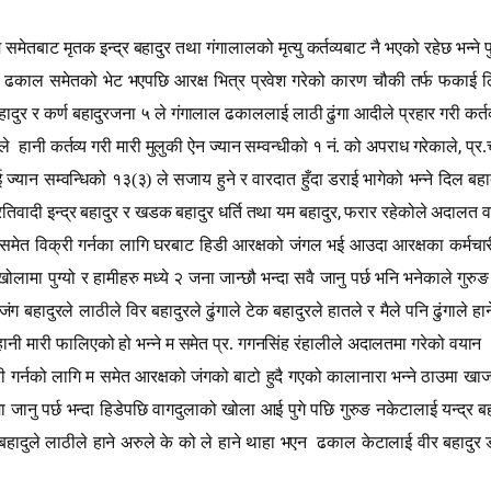
समेतबाट मृतक इन्द्र बहादुर तथा गंगालालको मृत्यु कर्तव्यबाट नै भएको रहेछ भन्ने 
ल ढकाल समेतको भेट भएपछि आरक्ष भित्र प्रवेश गरेको कारण चौकी तर्फ फकाई लिई
हादुर र कर्ण बहादुरजना ५ ले गंगालाल ढकाललाई लाठी ढुंगा आदीले प्रहार गरी कर्तव्
,
ले
हानी कर्तव्य गरी मारी मुलुकी ऐन ज्यान सम्वन्धीको १ नं. को अपराध गरेकाले
प्र.
यान सम्वन्धिको १३(३) ले सजाय हुने र वारदात हुँदा डराई भागेको भन्ने दिल बहादु
,
िवादी इन्द्र बहादुर र खडक बहादुर धर्ति तथा यम बहादुर
फरार रहेकोले अदालत वाटै
मेत विक्री गर्नका लागि घरबाट हिडी आरक्षको जंगल भई आउदा आरक्षका कर्मचारी ज
मा पुग्यो र हामीहरु मध्ये २ जना जान्छौ भन्दा सवै जानु पर्छ भनि भनेकाले गुरुङ 
ग बहादुरले लाठीले विर बहादुरले ढुंगाले टेक बहादुरले हातले र मैले पनि ढुंगाले 
े हानी मारी फालिएको हो भन्ने म समेत प्र. गगनसिंह रंहालीले अदालतमा गरेको वयान
ी गर्नको लागि म समेत आरक्षको जंगको बाटो हुदै गएको कालानारा भन्ने ठाउमा ख
 जानु पर्छ भन्दा हिडेपछि वागदुलाको खोला आई पुगे पछि गुरुङ नकेटालाई यन्द्र बह
ादुले लाठीले हाने अरुले के को ले हाने थाहा भएन
ढकाल केटालाई वीर बहादुर डा