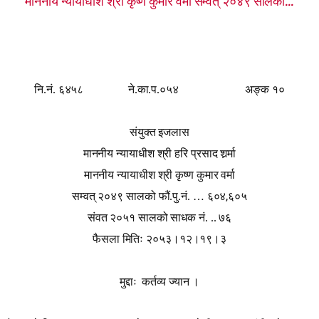
माननीय न्यायाधीश श्री कृष्ण कुमार वर्मा सम्वत् २०४९ सालको...
नि.नं. ६४५८
ने.का.प.०५४
अङ्क १०
संयुक्त इजलास
माननीय न्यायाधीश श्री हरि प्रसाद शर्र्मा
माननीय न्यायाधीश श्री कृष्ण कुमार वर्मा
,
सम्वत् २०४९ सालको फौं.पु.नं. … ६०४
६०५
संवत २०५१ सालको साधक नं. .. ७६
फैसला मितिः २०५३।१२।१९।३
मुद्दाः
कर्तव्य ज्यान ।