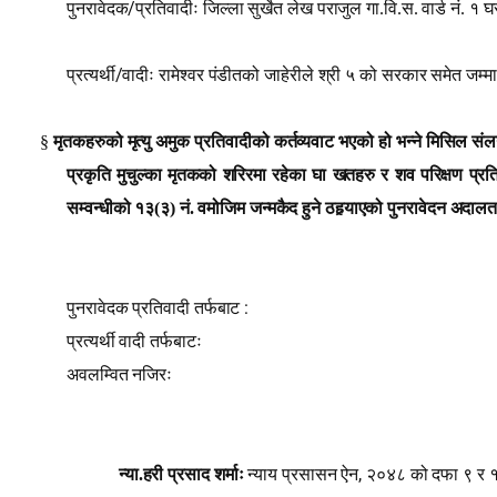
/
पुनरावेदक
प्रतिवादीः जिल्ला सुर्खेत लेख पराजुल गा.वि.स. वार्ड नं. १ 
/
प्रत्यर्थी
वादीः रामेश्वर पंडीतको जाहेरीले श्री ५ को सरकार समेत जम्म
§
मृतकहरुको मृत्यु अमुक प्रतिवादीको कर्तव्यवाट भएको हो भन्ने मिसिल संल
प्रकृति मुचुल्का मृतकको शरिरमा रहेका घा खतहरु र शव परिक्षण प्रति
सम्वन्धीको १३(३) नं. वमोजिम जन्मकैद हुने ठहर्‍याएको पुनरावेदन अदालत
:
पुनरावेदक प्रतिवादी तर्फबाट
प्रत्यर्थी वादी तर्फबाटः
अवलम्वित नजिरः
,
न्या.हरी प्रसाद शर्माः
न्याय प्रसासन ऐन
२०४८ को दफा ९ र १० ब