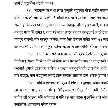
डागीले प्रहरीमा गरेको कागज ।
१४.
घटनास्थल तथा लाश प्रकृति मुचुल्का पोष्ट मार्टम फाराम 
वाटो म गएको अवस्था रातोमाटै चौकी तर्फ जाने लागेका मृतक गंगाला
,
,
,
सल्लाह गरि प्र.मध्येका चुम्वा कार्की
यम बहादुर
वीर बहादुर डागी
मान ब
बहादुर गगन सिं समेत ६ जना भई मृतक इन्द्र बहादुर गुरुङलाई लाठी ढुंगा
,
,
बहादुर रंजाली
वीर बहादुर कसैरा
गगन सिंह रंजाली समेत जना ११ लाई ज्
सम्वन्धीको २४ नं. नलाग्ने हुँदा खोजी भएका
वखत उपस्थित गराउने र प्रत
१५.
म समेतका १४ जना वारदातको वुधवारे हटियामा कुचो स
तिमीलाई छोडन मिल्दैन भनि चौकीमा जाउ भनेकाले तयार भै वाग्दूलाको खोला
अठ्याई
ढुंगाले टाउकोमा हानेको र खडक बहादुरले पनि टाउकोमा हानी जं
,
वीर बहादुर
मान बहादुरले समाई ढाले चुम्वाले लाठीले हाने
अरुले ढुंगाल
,
१६.
वर्दिया तारतालको वुधवारे हतियामा कुच्चा
डोका विक्र
लाग्दा नभाग भन्दा जम्मा भयौ । तिमिहरु आरक्ष भित्र किन आयौ चौकीमा
हाने र लौ आइजा भनि भनेकाले म पनि गई चार पटक मुडकीले हाने जंग बह
रंजालीले अदालतमा गरेको वयान ।