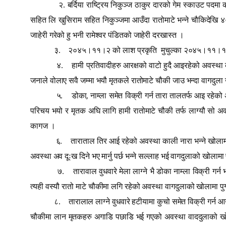
२. बर्दिया राष्ट्रिय निकुञ्ज ठाकुर दारको गेम स्काउट पदम
सहित लि खुसिराम सहित निकुञ्जमा आउँदा रातोमाटे भन्ने चौकिदेखि ४०
जाहेरी गरेको हु भनी रामेश्वर पंडितको जाहेरी दरखास्त ।
३.
२०४५।११।२ को लाश प्रकृति
मुचुल्का २०४५।११।१८
४.
हामी प्रतिवादीहरु आरक्षको वाटो हुदै आइरहेको अवस्
जनाले वोलाए सवै जम्मा भयौ मृतकले रातोमाटे चौकी जाउ भन्दा वागदुला खो
,
५.
डोका
नाम्ला समेत विक्री गर्न तारा तालतर्फ आइ रहेक
परिचय भयो र मृतक अघि लागि हामी रातोमाटे चौकी तर्फ लाग्यौ सो अवस्था
कागज ।
६.
ताराताल तिर आई रहेको अवस्था काली नारा भन्ने खोलामा
अवस्था अव दूःख दिने भए मार्नु पर्छ भन्ने सल्लाह भई वागदुलाको खोलामा प
७.
तारावाल वुधवारे मेला लाग्ने भै डोका नाम्ला विक्री गर
त्यही वस्यौ रातो माटे चौकीमा लगि रहेको अवस्था वागदुलाको खोलामा पुग्य
८.
तारालाल लाग्ने वुधवारे हटीयामा कुचो समेत विक्री गर्न
चौकीमा लान मृतकहरु अगाडि पछाडि भई गएको अवस्था वाददुलाको खोलामा प