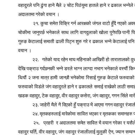
वहादुरले पनि ढुंगा हाने मैले २ चोट पिठंयुमा हातले हाने र ढकाल भन्नेल
अदालतमा गरेको वयान ।
२१. कुचा समेत विक्रि गर्न आरक्षको जंगल वाटो हुँदै गएको अव
चोकीमा जानुपर्छ भनेकाले साथ लागि वागदुलाको खोला पुगेपछि पानी पिउन 
गुरुङ केटालाई समाती ढाली पिट्न शुरु गरे र ढकाल भन्ने केटालाई पनि इन
वयान ।
२२.
गतेको याद रहेन माघ महिनाको आखिरी हो तारातालको वुधवार
देखि पक्राउ गर्दछनकी भन्ने डरले भाग्न लाग्दा नभाग भनेकाले वस्यौं कि
थियौं २ जना मात्र हामी जान्छौ भनेकोमा रिसाई गुरुङ केटाले फरुवाको 
फरुवाको विडंले जंग वहादुरले हाने र ढकालले समाई राखेको लाठी समाई
,
,
,
,
खडक वहादुर
टेक वहादुर
वीर वहादुर कसेरा
जंग वहादुर
गगन सिंले मार
२३. जाहेरी मैले नै दिएको हुँ पक्राउ भै आएमा गगन वहादुर रंज
२४. मृतकहरुलाई मारेकोमा सावित भएका र मृतकका समानहरु प्र
२५.
प्रहरी
र अदालतमा समेत सावित भै वयान गरेका र यसैले 
,
,
,
वहादुर घर्ति
वीर वहादुर
जंग वहादुर रंजालीलाई मुलुकी ऐन
ज्यान सम्व