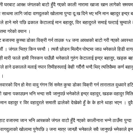
भनी घरबाट आरक्ष जंगलको बाटो हुँदै गएको काली नारामा खाजा खान लागेको समयमा
 साथमा लागि जांदा वागदुलको खोलामा पुग्दा दूःख दिने भए भनि मान बहादुर इन्द्र 
,
ीले हाने मारे पछि ढकाल केटालाई मान बहादुर
विर बहादुरले समाई पल्टाई चुम्वाले
दालतमा गरेको वयान ।
जारमा कुच्चा डोका विक्री गर्न ताउक १४ जना आरक्षको बाटो गरी गएको अवस्था 
ि गयौं । जंगल भित्र किन पस्यौ । त्यसै छोडन मिल्दैन पोष्टमा जाउ भनेकाले हिडी व
,
मारी फाले हामी निस्कन पाउँछौ भनेकाले गुरुंग केटालाई इन्द्र बहादुर
खड्क बहा
 हाने ढकालले मलाई नपार तिमीहरुलाई केही गर्दैनौ भन्दै थिए त्यतिकैमा कर्ण बहादुर
न ।
ारको दिन हो मेरा वावु गंगन सिं समेत कुचा डोका विक्री गर्न ताराताल वुधवारे ह
,
 खाना पकाउछन भनि भन्दा सवै जानुपर्छ भनेकोले इन्द्र वहादुर
खडक वहादुर मिलि 
ान वहादुर र विर वहादुरले समाती ढालेको देखेको हुँ के के हाने थाहा भएन । दुवै
हाट वजारमा जान भनि आरक्षको जंगल वाटो हुँदै गएको कालीनारा भन्ने ठाउँमा पुग्द
ागदुलाको खोलामा पुगेपछि २ जना मात्र जान्छौ भनेकाले सवै जानुपर्छ भनेकाले इन्द