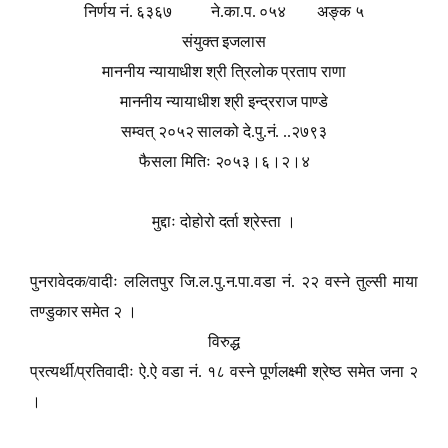
निर्णय नं. ६३६७ ने.का.प. ०५४ अङ्क ५
संयुक्त इजलास
माननीय न्यायाधीश श्री त्रिलोक प्रताप राणा
माननीय न्यायाधीश श्री इन्द्रराज पाण्डे
सम्वत् २०५२ सालको दे.पु.नं. ..२७९३
फैसला मितिः २०५३।६।२।४
मुद्दाः दोहोरो दर्ता श्रेस्ता ।
पुनरावेदक/वादीः ललितपुर जि.ल.पु.न.पा.वडा नं. २२ वस्ने तुल्सी माया
तण्डुकार समेत २ ।
विरुद्ध
प्रत्यर्थी/प्रतिवादीः ऐ.ऐ वडा नं. १८ वस्ने पूर्णलक्ष्मी श्रेष्ठ समेत जना २
।