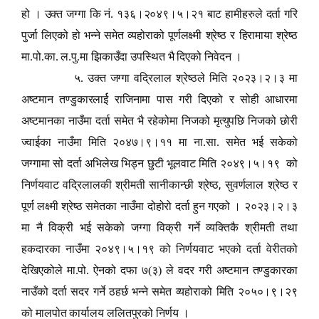
हो । उक्त जग्गा कि नं. १३६।२०४९।५।२१ बाट हामीहरुले दर्ता गरि
पुर्जा लिएको हो भन्ने समेत व्यहोराको पूर्णलक्ष्मी श्रेष्ठ र हिरामाया श्रेष्ठ
मा.पो.का. ल.पु.मा झिकाउँदा उपस्थित भै दिएको निवेदन ।
५. उक्त जग्गा वद्रिलाल श्रेष्ठले मिति २०२३।२।३ मा
अष्टमान तण्डुकारलार्ई राजिनामा पास गरी दिएको र सोही आधारमा
अष्टमानका नाउँमा दर्ता समेत भै रहेकोमा निजको मृत्युपछि निजको छोरी
ज्वाईका नाउँमा मिति २०४७।९।११ मा ना.सा. समेत भई सकेको
जग्गामा सो दर्ता अभिलेख भिड्न छुटी भूलवाट मिति २०४९।५।१९ को
,
निर्णयवाट वद्रिलालकी श्रीमती सानीकान्छी श्रेष्ठ
सुवर्णलाल श्रेष्ठ र
पूर्ण लक्ष्मी श्रेष्ठ समेतका नाउँमा दोहोरो दर्ता हुन गएको । २०२३।२।३
मा नै विक्री भई सकेको जग्गा विक्री गर्ने व्यक्तिकै श्रीमती तथा
हकदारका नाउँमा २०४९।५।१९ को निर्णयवाट भएको दर्ता वेरीतको
देखिएकोले मा.पो. ऐनको दफा ७(३) ले वदर गरी अष्टमान तण्डुकारका
नाउँको दर्ता सदर गर्ने ठहर्छ भन्ने समेत व्यहोराको मिति २०५०।९।२९
को मालपोत कार्यालय ललितपुरको निर्णय ।