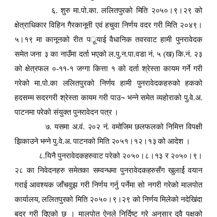
६. शुरु मा.पो.का. ललितपुरको मिति २०५०।९।२९ को
क्षेत्राधिकार विहिन गैरकानूनी एवं हचुवा निर्णय वदर गरी मिति २०४९।
५।१९ मा कानूनको रीत पर्ूयाई वैधानिक तवरवाट हामी पुनरावेदक
समेत जना ३ का नाउँमा दर्ता भएको ल.पु.न.पा.वडा नं. ५ (ख) कि.नं. २३
को क्षेत्रफल ०-११-१ जग्गा कित्ता १ को दर्ता श्रेस्ता कायम गर्ने गरी
गरेको मा.पो.का ललितपुरको निर्णय हामी पुनरावेदकहरुको हकको
¬
हदसम्म सदरगरी श्रेस्ता कायम गरी पाउ
भन्ने समेत व्यहोराको पु.वे.अ.
पाटनमा परेको संयुक्त पुनरावेदन पत्र ।
७. यसमा अ.वं. २०२ नं. वमोजिम छलफलको निमित्त विपक्षी
झिकाउने भन्ने पु.वे.अ. पाटनको मिति २०५१।१२।१३ को आदेश ।
८.यिनै पुनरावेदकहरुवाट परेको २०५०।८।१३ र २०५०।९।
२८ का निवेदनहरु समेतका सम्वन्धमा पुनरावेदकहरुसँग खुलार्ई वयान
गराई आवश्यक जाँचवुझ गरी निर्णय गर्नु पर्नेमा सो नगरी गरेको मालपोत
,
कार्यालय
ललितपुरको मिति २०५०।९।२९ को निर्णय मिलेको नदेखिंदा
बदर गरी दिएको छ । मालपोत ऐनले निर्दिष्ट गरे अनुसार दुवै पक्षको