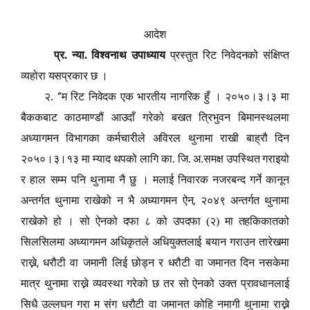
आदेश
प्र. न्या. विश्वनाथ उपाध्याय
प्रस्तुत रिट निवेदनको संक्षिप्त
व्यहोरा यसप्रकार छ ।
“
२.
म रिट निवेदक एक भारतीय नागरिक हुँ । २०५०।३।३ मा
बैककबाट काठमाण्डौं आउदाँ गरेको बखत त्रिभुवन बिमानस्थलमा
अध्यागमन विभागका कर्मचारीले अविरल थुनामा राखी बाह्रौ दिन
२०५०।३।१३ मा म्याद थपको लागि का. जि. अ.समक्ष उपस्थित गराइयो
र हाल सम्म पनि थुनामा नै छु । मलाई निवारक नजरबन्द गर्ने कानून
,
अन्तर्गत थुनामा राखेको न भै अध्यागमन ऐन
२०४९ अन्तर्गत थुनामा
राखेको हो । सो ऐनको दफा ८ को उपदफा (२) मा तहकिकातको
सिलसिलमा अध्यागमन अधिकृतले अधियुक्तलाई बयान गराउन तारेखमा
,
राख्ने
धरौटी वा जमानी लिई छोड्न र धरौटी वा जमानत दिन नसकेमा
मात्र थुनामा राख्ने व्यवस्था गरेको छ तर सो ऐनको उक्त प्रावधानलाई
सिधै उल्लघन गरा म संग धरौटी वा जमानत कोहि नमागी थुनामा राख्ने