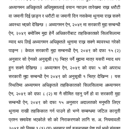
अध्यागमन अधिकृतले अधियुक्तलाई वयान गराउन तारेखमा राख्न धरौटी
वा जमानी दिई छाड्न र धरौटी वा जमानी दिन नसकेमा थुनामा राख्न सक्ने
,
अवस्था भएको देखिन्छ । अध्यागमन ऐन
२०४९ मा सरकारी मुद्दा सम्बन्धी
,
ऐन
२०४९ बमोजिम मुद्दा हेर्ने अधिकारीबाट तहकिकातको सिलसिलामा
म्याद थप लिई अध्यागमन अधिकृतले थुनामा राख्न सक्ने व्यावस्था गरेको
,
पाइन्न । केवल सरकारी मुद्दा सम्बनधी ऐन
२०४९ को दफा १५ (२)
अनुसार सो ऐनको अनुसूची (१) भित्र पर्ने मुद्दामा मात्र यसरी म्याद थप
,
हुन सक्ने देखिन्छ । अध्यागमन ऐन
२०४९ को दफा ५ को अपराध
सरकारी मुद्दा सम्बन्धी ऐन २०४९ को अनुसूची १ भित्र देखिन्न । यस
स्थितिमा अध्यागमन अधिकृतले तहकिकातको सिलसिलामा अध्यागमन
,
ऐन
२०४९ को दफा ८ (२) मा नै सीमित रहनु पर्ने हो वा सरकारी मुद्दा
,
सम्बन्धी ऐन
२०४९ को दफा १५ अनुसार अदालतको मनुमति लिएर
थुनामा राखी तहकिकात गर्न पाउने हो भन्ने सम्बन्धमा जटिल कानूनी
प्रश्न समावेश भएकोले सो को निराकरणको लागि स. अ. नियमावली
२०४९ को नियम ३ (१) (घ) अनुसार पुर्ण इजलासमा पेश गर्नु भन्ने संयुक्त