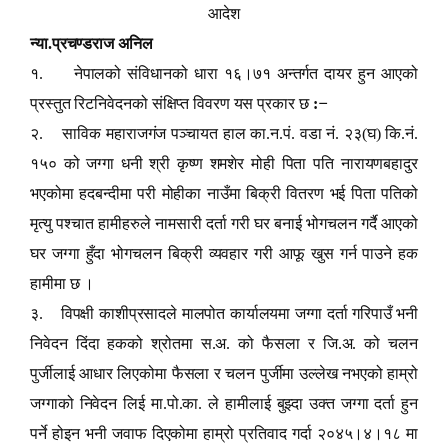
आदेश
न्या.प्रचण्डराज अनिल
१. नेपालको संविधानको धारा १६।७१ अन्तर्गत दायर हुन आएको
–
प्रस्तुत रिटनिवेदनको संक्षिप्त विवरण यस प्रकार छ
:
२. साविक महाराजगंज पञ्चायत हाल का.न.पं. वडा नं. २३(घ) कि.नं.
१५० को जग्गा धनी श्री कृष्ण शमशेर मोही पिता पति नारायणबहादुर
भएकोमा हदबन्दीमा परी मोहीका नाउँमा बिक्री वितरण भई पिता पतिको
मृत्यु पश्चात हामीहरुले नामसारी दर्ता गरी घर बनाई भोगचलन गर्दै आएको
घर जग्गा हुँदा भोगचलन बिक्री व्यवहार गरी आफू खुस गर्न पाउने हक
हामीमा छ ।
३. विपक्षी काशीप्रसादले मालपोत कार्यालयमा जग्गा दर्ता गरिपाउँ भनी
निवेदन दिंदा हकको श्रोतमा स.अ. को फैसला र जि.अ. को चलन
पुर्जीलाई आधार लिएकोमा फैसला र चलन पुर्जीमा उल्लेख नभएको हाम्रो
जग्गाको निवेदन लिई मा.पो.का. ले हामीलाई बुझ्दा उक्त जग्गा दर्ता हुन
पर्ने होइन भनी जवाफ दिएकोमा हाम्रो प्रतिवाद गर्दा २०४५।४।१८ मा