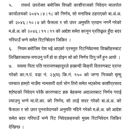
५. तसर्थ उपरोक्त बमोजिम विपक्षी काशीराजको निवेदन मालपोत
,
कार्यालयको २०४५।४।१८ को निर्णय
सो मनासिब ठहराएको बा.अं.अ.
को २०४६।१०।४ को फैसला र सो उपर अनुमति प्रदान नगर्ने गरेको
म.क्षे.अ. को २०४६।११।११ को आदेश समेत कानुन प्रतिकूल हुँदा बदर
गरिपाउँ भन्ने समेत रिटनिवेदन जिकिर ।
६. नियम बमोजिम पेश भई आएको प्रस्तुत रिटनिवेदनमा विपक्षीहरुबाट
लिखितजवाफ मगाउनु पर्ने हो वा होइन सो को निर्णय दिनु पर्ने हुन आयो ।
७. यसमा पिता पति नारायणबहादुरले हदबन्दी बिक्री वितरणबाट प्राप्त
गरेको का.न.पं. वडा नं. २३(घ) कि.नं. १५० को जग्गा निजको मृत्यु
पश्चात हाम्रो नाउँमा नामसारी दर्ता भोग तिरो समेत भएकोमा काशीप्रसाद
श्रेष्ठको निवेदन परेकै कारणबाट हक बेहकमा अदालतबाट निर्णय गराई
,
ल्याउनु भन्ने मा.पो.का. को निर्णय
सो लाई सदर गरेको बा.अं.अ. को
फैसला र सो उपर पुनरावेदनको अनुमति नदिने गरेको म.क्षे.अ. को आदेश
समेत बदर गरिपाउँ भन्ने रिट निवेदकहरुको मुख्य रिटनिवेदन जिकिर
देखिन्छ ।