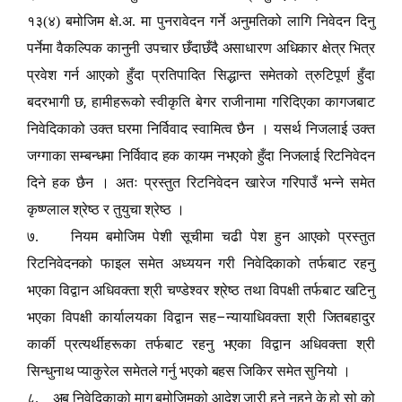
१३(४) बमोजिम क्षे.अ. मा पुनरावेदन गर्ने अनुमतिको लागि निवेदन दिनु
पर्नेमा वैकल्पिक कानुनी उपचार छँदाछँदै असाधारण अधिकार क्षेत्र भित्र
प्रवेश गर्न आएको हुँदा प्रतिपादित सिद्धान्त समेतको त्रुटिपूर्ण हुँदा
,
बदरभागी छ
हामीहरूको स्वीकृति बेगर राजीनामा गरिदिएका कागजबाट
निवेदिकाको उक्त घरमा निर्विवाद स्वामित्व छैन । यसर्थ निजलाई उक्त
जग्गाका सम्बन्धमा निर्विवाद हक कायम नभएको हुँदा निजलाई रिटनिवेदन
दिने हक छैन । अतः प्रस्तुत रिटनिवेदन खारेज गरिपाउँ भन्ने समेत
कृष्ण्लाल श्रेष्ठ र तुयुचा श्रेष्ठ ।
७. नियम बमोजिम पेशी सूचीमा चढी पेश हुन आएको प्रस्तुत
रिटनिवेदनको फाइल समेत अध्ययन गरी निवेदिकाको तर्फबाट रहनु
भएका विद्वान अधिवक्ता श्री चण्डेश्वर श्रेष्ठ तथा विपक्षी तर्फबाट खटिनु
–
भएका विपक्षी कार्यालयका विद्वान सह
न्यायाधिवक्ता श्री जितबहादुर
कार्की प्रत्यर्थीहरूका तर्फबाट रहनु भएका विद्वान अधिवक्ता श्री
सिन्धुनाथ प्याकुरेल समेतले गर्नु भएको बहस जिकिर समेत सुनियो ।
८. अब निवेदिकाको माग बमोजिमको आदेश जारी हुने नहुने के हो सो को