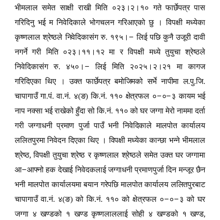
भीमलाल समेत साक्षी राखी मिति ०२३।२।१० गते फार्छेपत्र पास
गरिदिनु भई म निवेदिकाले भोगचलन गरिआएको छु । विपक्षी मध्येका
–
कृष्णलाल श्रेष्ठले निवेदिकासंग रु. १९५।
लिई पछि कुनै उजूरी दावी
नगर्ने गरी मिति ०२३।११।१२ मा र विपक्षी मध्ये तुयुचा श्रेष्ठले
–
निवेदिकासंग रु. ४५०।
लिई मिति २०२५।२।२१ मा कागज
गरिदिएका थिए । उक्त फार्छेपत्र बमोजिमको सर्भे नापीमा ल.पु.जि.
–
–
चापागाउँ गा.पं. वा.नं. ४(ङ) कि.नं. ११० क्षेत्रफल ०
०
३ कायम भई
नाप नक्सा भई राखेको हुँदा सो कि.नं. ११० को घर जग्गा मेरो नाममा दर्ता
गरी जग्गाधनी प्रमाण पुर्जा पाउँ भनी निवेदिकाले मालपोत कार्यालय
ललितपुरमा निवेदन दिएका थिए । विपक्षी मध्येका कान्छा भन्ने भीमलाल
,
श्रेष्ठ
विपक्षी तुयुचा श्रेष्ठ र कृष्णलाल श्रेष्ठले समेत उक्त घर जग्गामा
–
आ
आ
फ्
नो हक देखाई निवेदकलाई जग्गाधनी प्रमाणपुर्जा दिन मन्जूर छैन
भनी मालपोत कार्यालयमा बयान गरेपछि मालपोत कार्यालय ललितपुरबाट
–
–
चापागाउँ वा.नं. ४(ङ) को कि.नं. ११० को क्षेत्रफल ०
०
३ को घर
,
जग्गा ४ खण्डको १ खण्ड कृष्णलाललाई सोही ४ खण्डको १ खण्ड