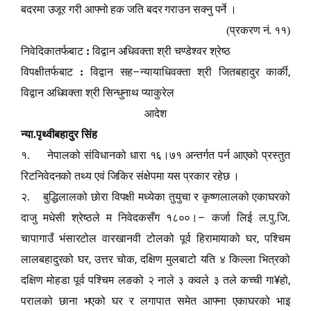
बदरमा उजूर गरी आ
फ्
नो हक जति बदर गराउन सक्नु पर्ने ।
(प्रकरण नं. ११)
निवेदिकातर्फबाट
:
विद्वान अधिवक्ता श्री चण्डेश्वर श्रेष्ठ
–
,
विपक्षीतर्फबाट
:
विद्वान सह
न्यायाधिवक्ता श्री जितबहादुर कार्की
विद्वान अधिवक्ता श्री सिन्धुनाथ प्याकुरेल
आदेश
न्या.पृथ्वीबहादुर सिंह
१. नेपालको संविधानको धारा १६।७१ अन्तर्गत पर्न आएको प्रस्तुत
रिटनिवेदनको तथ्य एवं जिकिर संक्षेपमा यस प्रकार रहेछ ।
२. बुद्धिलालको छोरा विपक्षी मध्येका तुयुचा र कृष्णलालको एकाघरको
–
दाजु मधेसी श्रेष्ठले म निवेदकसँग १८००।
कर्जा लिई ल.पु.जि.
,
चापागाउँ भंसारटोल वारखानवी टोलको पूर्व हिरामायाको घर
पश्चिम
,
,
लालबहादुरको घर
उत्तर चोक
दक्षिण मुलबाटो यति ४ किल्ला भित्रको
¥
,
दक्षिण मोहडा पूर्व पश्चिम लङको २ नाले ३ कवले ३ तले कच्ची गा
हो
परालको छाना भएको घर र लगापात समेत आ
फ्
ना एकाघरको भाइ