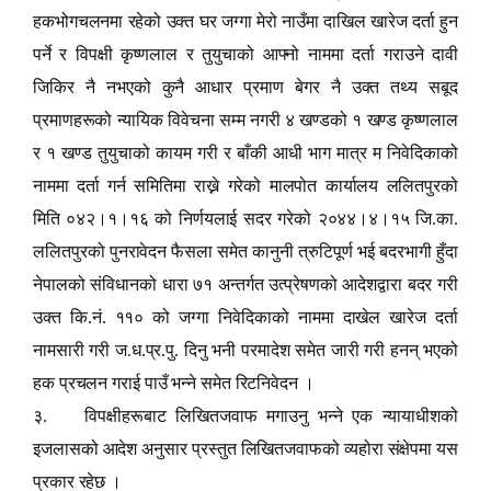
हकभोगचलनमा रहेको उक्त घर जग्गा मेरो नाउँमा दाखिल खारेज दर्ता हुन
पर्ने र विपक्षी कृष्णलाल र तुयुचाको आ
फ्
नो नाममा दर्ता गराउने दावी
जिकिर नै नभएको कुनै आधार प्रमाण बेगर नै उक्त तथ्य सबूद
प्रमाणहरूको न्यायिक विवेचना सम्म नगरी ४ खण्डको १ खण्ड कृष्णलाल
र १ खण्ड तुयुचाको कायम गरी र बाँकी आधी भाग मात्र म निवेदिकाको
नाममा दर्ता गर्न समितिमा राख्ने गरेको मालपोत कार्यालय ललितपुरको
मिति ०४२।१।१६ को निर्णयलाई सदर गरेको २०४४।४।१५ जि.का.
ललितपुरको पुनरावेदन फैसला समेत कानुनी त्रुटिपूर्ण भई बदरभागी हुँदा
नेपालको संविधानको धारा ७१ अन्तर्गत उत्प्रेषणको आदेशद्वारा बदर गरी
उक्त कि.नं. ११० को जग्गा निवेदिकाको नाममा दाखेल खारेज दर्ता
नामसारी गरी ज.ध.प्र.पु. दिनु भनी परमादेश समेत जारी गरी हनन् भएको
हक प्रचलन गराई पाउँ भन्ने समेत रिटनिवेदन ।
३. विपक्षीहरूबाट लिखितजवाफ मगाउनु भन्ने एक न्यायाधीशको
इजलासको आदेश अनुसार प्रस्तुत लिखितजवाफको व्यहोरा संक्षेपमा यस
प्रकार रहेछ ।