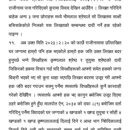
राजीनामा पास गरिदिएको कुरामा विवाद देखिन आउँदैन । लिखत गरिदिने
बाहेक अन्य ३ जना छोराहरू मध्ये भीमलाल श्रेष्ठले सो लिखतमा साक्षी
बसिसकेकोले निजको यस लिखतको सम्बन्धमा दावी गर्ने हक रहेको
पाइन्न ।
११. अब उक्त मिति २०२३।२।२० को फार्छे राजीनामामा उल्लिखित
घर जग्गामा हाम्रो पनि हक भएकोले हाम्रो हक जति उक्त लिखत बदर
हुनुपर्छ भन्ने विपक्षीहरू कृष्णलाल श्रेष्ठ र तुयुचा श्रेष्ठको दावी
जिकिरको हकमा विचार गर्दा यदि विपक्षीहरूको आ
फ्
नो समेत हकको जग्गा
बिक्री भएको भए सो कुरा थाहा भएपछि लिखत बदरमा उजूर गरी आ
फ्
नो
हक जति बदर गराउन सक्नु पर्नेमा त्यसतर्फ विपक्षीहरूले कुनै कारवाही
गरेको देखिँदैन । त्यसतर्फ आ
फ्
नो हक भए कानुन बमोजिम उजूर दिएमा
,
ठहरे बमोजिम हुने हुँदा मालपोत ऐन
२०३४ को दफा ८(१) बमोजिम दर्ता
गरिदिनु पर्नेमा विवादको घर जग्गाको ४ खण्डको १ खण्ड तुयुचा र सोही ४
खण्डको १ खण्ड कृष्णलाललाई दिलाई दिने र आधा भाग निवेदिकालाई
दिलाई दिने भनी तर्फ खुलाएको बखत दर्ता गर्न सो समितिमा राखी