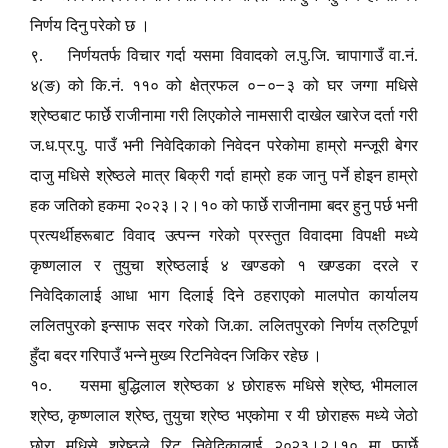
निर्णय दिनु परेको छ ।
९. निर्णयतर्फ विचार गर्दा यसमा विवादको ल.पु.जि. चापागाउँ वा.नं.
–
–
४(ङ) को कि.नं. ११० को क्षेत्रफल ०
०
३ को घर जग्गा मधिसे
श्रेष्ठबाट फार्छे राजीनामा गरी लिएकोले नामसारी दाखेल खारेज दर्ता गरी
ज.ध.प्र.पु. पाउँ भनी निवेदिकाको निवेदन परेकोमा हाम्रो मन्जूरी बेगर
दाजु मधिसे श्रेष्ठले मात्र बिक्री गर्दा हाम्रो हक जानु पर्ने होइन हाम्रो
हक जतिको हकमा २०२३।२।१० को फार्छे राजीनामा बदर हुनु पर्छ भनी
प्रत्यर्थीहरूबाट विवाद उत्पन्न गरेको प्रस्तुत विवादमा विपक्षी मध्ये
कृष्णलाल र तुयुचा श्रेष्ठलाई ४ खण्डको १ खण्डका दरले र
निवेदिकालाई आधा भाग दिलाई दिने ठहराएको मालपोत कार्यालय
ललितपुरको इन्साफ सदर गरेको जि.का. ललितपुरको निर्णय त्रुटिपूर्ण
हुँदा बदर गरिपाउँ भन्ने मुख्य रिटनिवेदन जिकिर रहेछ ।
,
१०. यसमा बुद्धिलाल श्रेष्ठका ४ छोराहरू मधिसे श्रेष्ठ
भीमलाल
,
,
श्रेष्ठ
कृष्णलाल श्रेष्ठ
तुयुचा श्रेष्ठ भएकोमा र यी छोराहरू मध्ये जेठो
छोरा मधिसे श्रेष्ठले रिट निवेदिकालाई २०२३।२।१० मा फार्छे