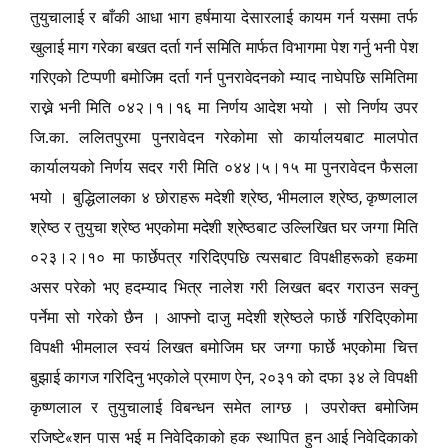
तुयुचालाई र बाँकी आधा भाग हर्षमाया देसारलाई कायम गर्न यसमा तर्फ
खुलाई माग गरेका बखत दर्ता गर्न समिति मार्फत विभागमा पेश गर्नु भनी पेश
गरिएको टिप्पणी बमोजिम दर्ता गर्न पुनरावेदनको म्याद नाघेपछि समितिमा
राख्ने भनी मिति ०४२।१।१६ मा निर्णय आदेश भयो । सो निर्णय उपर
जि.का. ललितपुरमा पुनरावेदन गरेकोमा सो कार्यालयबाट मालपोत
कार्यालयको निर्णय सदर गरी मिति ०४४।५।१५ मा पुनरावेदन फैसला
,
,
भयो । बुद्धिलालका ४ छोराहरू मदेशी श्रेष्ठ
भीमलाल श्रेष्ठ
कृष्णलाल
श्रेष्ठ र तुयुचा श्रेष्ठ भएकोमा मदेशी श्रेष्ठबाट उल्लिखित घर जग्गा मिति
०२३।२।१० मा फार्छेपत्र गरिदिएपछि त्यसबाट विपक्षीहरूको हकमा
असर परेको भए हदम्याद भित्र नालेश गरी लिखत बदर गराउन सक्नु
पर्नेमा सो गरेको छैन । आ
फ्
नो दाजु मदेशी श्रेष्ठले फार्छे गरिदिएकोमा
विपक्षी भीमलाल स्वयं लिखत बमोजिम घर जग्गा फार्छे भएकोमा चित्त
,
बुझाई कागज गरिदिनु भएकोले प्रमाण ऐन
२०३१ को दफा ३४ ले विपक्षी
कृष्णलाल र तुयुचालाई विबन्धन समेत लाग्छ । उपरोक्त बमोजिम
«
रजिष्टे
शन पास भई म निवेदिकाको हक स्थापित हुन आई निवेदिकाको