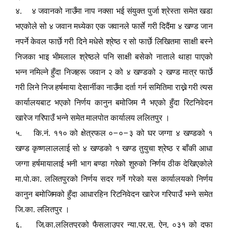
४. ४ जवानको नाउँमा नाप नक्सा भई संयुक्त पुर्जा श्रेस्ता समेत खडा
भएकोले सो ४ जवान मध्येका एक जवानले फार्से गरी दिदैंमा ४ खण्ड जान
नपर्ने केवल फार्छे गरी दिने मधेसे श्रेष्ठ र सो फार्छे लिखितमा साक्षी बस्ने
निजका भाइ भीमलाल श्रेष्ठले पनि साक्षी बसेको नाताले थाहा पाएको
भन्न नमिल्ने हुँदा निजहरू जवान २ को ४ खण्डको २ खण्ड मात्र फार्छे
गरी लिने निज हर्षमाया देसार्नीका नाउँमा दर्ता गर्न समितिमा राख्ने गरी त्यस
कार्यालयबाट भएको निर्णय कानुन बमोजिम नै भएको हुँदा रिटनिवेदन
खारेज गरिपाउँ भन्ने समेत मालपोत कार्यालय ललितपुर ।
–
–
५. कि.नं. ११० को क्षेत्रफल ०
०
३ को घर जग्गा ४ खण्डको १
खण्ड कृष्णलाललाई सो ४ खण्डको १ खण्ड तुयुचा श्रेष्ठ र बाँकी आधा
जग्गा हर्षमायालाई भनी भाग बण्डा गरेको शुरुको निर्णय ठीक देखिएकोले
मा.पो.का. ललितपुरको निर्णय सदर गर्ने गरेको यस कार्यालयको निर्णय
कानुन बमोजिमको हुँदा आधारहिन रिटनिवेदन खारेज गरिपाउँ भन्ने समेत
जि.का. ललितपुर ।
,
६. जि.का.ललितपुरको फैसलाउपर न्या.प्र.सु. ऐन
०३१ को दफा