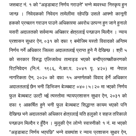
“
”
जसबाट नं. १ को
अड्डाबाट निर्णय गराउने
भन्ने व्यवस्था निस्कृय हुन
जान्छ । निवेदकको निवेदन तामेलीमा रहेपछि उसले आफ्नो कानूनी
हकको प्रचलन गराउन पाउने अधिकारमा अवरोध उत्पन्न हुन जाने हुनाले
यसरी अदालतको सर्वमान्य अधिकार क्षेत्रलाई पन्छाउन मिल्दैन । न्याय
,
प्रशासन सुधार ऐन
०३१ को दफा ९ बमोजिम यस्तो विवादको अन्तिम
निर्णय गर्ने अधिकार जिल्ला अदालतलाई प्राप्त हुने नै देखिन्छ । श्री ५
को सरकार विरुद्ध एलिजावेथ तामाड्ड भएको बन्दीप्रत्यक्षीकरणको
,
रिटनिवेदन (नि.नं. १९८६
ने.का.प. २०४१ पृ. ४२०) मा नेपाल
,
नागरिकता ऐन
२०२० को दफा १५ अन्तर्गतको विवाद हेर्ने अधिकार
अदालतलाई छैन भनी डिभिजन बेञ्चबाट ०४०।५।२० मा भएको निर्णय
,
फुल बेञ्चबाट उल्टी भई त्यस्तोमा न्यायप्रशासन सुधार ऐन
२०३१ को
दफा ९ आकर्षित हुने भनी फुल बेञ्चबाट सिद्धान्त कायम भएको पनि
देखिन्छ भने अदालतको अधिकार क्षेत्रलाई यति हलुको र सहज तरिकाले
पन्छाउन मिल्दैन र हुँदैन । मुलुकी ऐन लोग्ने स्वास्नीको १ नं. मा भएको
“
”
,
अड्डाबाट निर्णय भएपछि
भन्ने वाक्यांश र न्याय प्रशासन सुधार ऐन