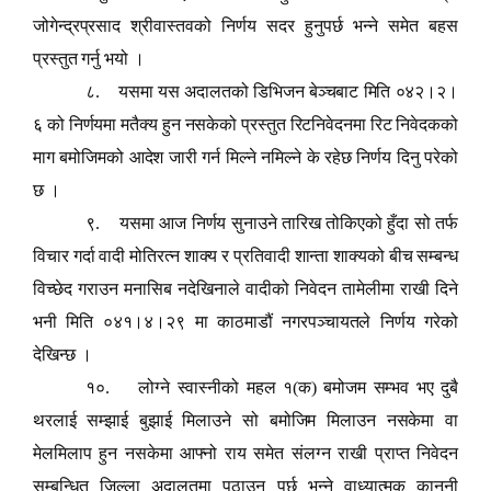
जोगेन्द्रप्रसाद श्रीवास्तवको निर्णय सदर हुनुपर्छ भन्ने समेत बहस
प्रस्तुत गर्नु भयो ।
८.
यसमा यस अदालतको डिभिजन बेञ्चबाट मिति ०४२।२।
६ को निर्णयमा मतैक्य हुन नसकेको प्रस्तुत रिटनिवेदनमा रिट निवेदकको
माग बमोजिमको आदेश जारी गर्न मिल्ने नमिल्ने के रहेछ निर्णय दिनु परेको
छ ।
९.
यसमा आज निर्णय सुनाउने तारिख तोकिएको हुँदा सो तर्फ
विचार गर्दा वादी मोतिरत्न शाक्य र प्रतिवादी शान्ता शाक्यको बीच सम्बन्ध
विच्छेद गराउन मनासिब नदेखिनाले वादीको निवेदन तामेलीमा राखी दिने
भनी मिति ०४१।४।२९ मा काठमाडौं नगरपञ्चायतले निर्णय गरेको
देखिन्छ ।
१०.
लोग्ने स्वास्नीको महल १(क) बमोजम सम्भव भए दुबै
थरलाई सम्झाई बुझाई मिलाउने सो बमोजिम मिलाउन नसकेमा वा
मेलमिलाप हुन नसकेमा आफ्नो राय समेत संलग्न राखी प्राप्त निवेदन
सम्बन्धित जिल्ला अदालतमा पठाउनु पर्छ भन्ने वाध्यात्मक कानूनी