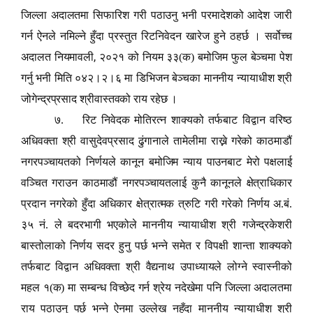
जिल्ला अदालतमा सिफारिश गरी पठाउनु भनी परमादेशको आदेश जारी
गर्न ऐनले नमिल्ने हुँदा प्रस्तुत रिटनिवेदन खारेज हुने ठहर्छ । सर्वोच्च
,
अदालत नियमावली
२०२१ को नियम ३३(क) बमोजिम फुल बेञ्चमा पेश
गर्नु भनी मिति ०४२।२।६ मा डिभिजन बेञ्चका माननीय न्यायाधीश श्री
जोगेन्द्रप्रसाद श्रीवास्तवको राय रहेछ ।
७.
रिट निवेदक मोतिरत्न शाक्यको तर्फबाट विद्वान वरिष्ठ
अधिवक्ता श्री वासुदेवप्रसाद ढुंगानाले तामेलीमा राख्ने गरेको काठमाडौं
नगरपञ्चायतको निर्णयले कानून बमोजिम न्याय पाउनबाट मेरो पक्षलाई
वञ्चित गराउन काठमाडौं नगरपञ्चायतलाई कुनै कानूनले क्षेत्राधिकार
प्रदान नगरेको हुँदा अधिकार क्षेत्रात्मक त्रुटि गरी गरेको निर्णय अ.बं.
३५ नं. ले बदरभागी भएकोले माननीय न्यायाधीश श्री गजेन्द्रकेशरी
बास्तोलाको निर्णय सदर हुनु पर्छ भन्ने समेत र विपक्षी शान्ता शाक्यको
तर्फबाट विद्वान अधिवक्ता श्री वैद्यनाथ उपाध्यायले लोग्ने स्वास्नीको
महल १(क) मा सम्बन्ध विच्छेद गर्न श्रेय नदेखेमा पनि जिल्ला अदालतमा
राय पठाउनु पर्छ भन्ने ऐनमा उल्लेख नहुँदा माननीय न्यायाधीश श्री