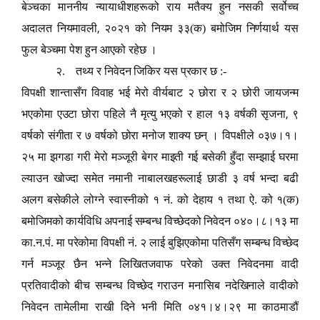
बेञ्चका माननीय न्यायाधीशहरूको राय मतैक्य हुन नसकी सर्वोच्च
,
अदालत नियमावली
२०२१ को नियम ३३(क) बमोजिम निर्णयार्थ यस
फुल बेञ्चमा पेश हुन आएको रहेछ ।
२.
तथ्य र निवेदन जिकिर यस प्रकार छ :-
विपक्षी शान्तासँग विवाह भई मेरो वीर्यबाट २ छोरा र २ छोरी जायजन्म
,
भएकोमा एउटा छोरा पहिले नै मृत्यु भएको र हाल १३ वर्षकी सृजना
९
वर्षको संगीता र ७ वर्षको छोरा मनोज शाक्य छन् । विपक्षीले ०३७।१।
२५ मा झगडा गरी मेरो मञ्जूरी बेगर माइती गई बसेकी हुँदा सम्झाई घरमा
ल्याउन खोज्दा समेत नमानी नाबालखहरूलाई छाडी ३ वर्ष भन्दा बढी
अलग बसेकीले लोग्ने स्वास्नीको १ नं. को देहाय १ तथा ऐ. को १(क)
बमोजिमको कार्यविधि अपनाई सम्बन्ध विच्छेदको निवेदन ०४०।८।१३ मा
का.न.पं. मा परेकोमा विपक्षी नं. २ लाई बुझिएकोमा पतिसँग सम्बन्ध विच्छेद
गर्न मञ्जूर छैन भन्ने लिखितजवाफ परेको उक्त निवेदनमा वादी
प्रतिवादीको बीच सम्बन्ध विच्छेद गराउन मनासिब नदेखिनाले वादीको
निवेदन तामेलीमा राखी दिने भनी मिति ०४१।४।२९ मा काठमाडौं