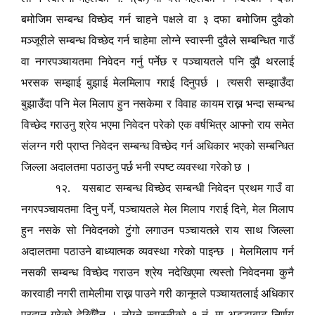
बमोजिम सम्बन्ध विच्छेद गर्न चाहने पक्षले वा ३ दफा बमोजिम दुवैको
मञ्जूरीले सम्बन्ध विच्छेद गर्न चाहेमा लोग्ने स्वास्नी दुवैले सम्बन्धित गाउँ
वा नगरपञ्चायतमा निवेदन गर्नु पर्नेछ र पञ्चायतले पनि दुवै थरलाई
भरसक सम्झाई बुझाई मेलमिलाप गराई दिनुपर्छ । त्यसरी सम्झाउँदा
बुझाउँदा पनि मेल मिलाप हुन नसकेमा र विवाह कायम राख्न भन्दा सम्बन्ध
विच्छेद गराउनु श्रेय भएमा निवेदन परेको एक वर्षभित्र आफ्नो राय समेत
संलग्न गरी प्राप्त निवेदन सम्बन्ध विच्छेद गर्न अधिकार भएको सम्बन्धित
जिल्ला अदालतमा पठाउनु पर्छ भनी स्पष्ट व्यवस्था गरेको छ ।
१२.
यसबाट सम्बन्ध विच्छेद सम्बन्धी निवेदन प्रथम गाउँ वा
,
,
नगरपञ्चायतमा दिनु पर्ने
पञ्चायतले मेल मिलाप गराई दिने
मेल मिलाप
हुन नसके सो निवेदनको टुंगो लगाउन पञ्चायतले राय साथ जिल्ला
अदालतमा पठाउने बाध्यात्मक व्यवस्था गरेको पाइन्छ । मेलमिलाप गर्न
नसकी सम्बन्ध विच्छेद गराउन श्रेय नदेखिएमा त्यस्तो निवेदनमा कुनै
कारवाही नगरी तामेलीमा राख्न पाउने गरी कानूनले पञ्चायतलाई अधिकार
प्रदान गरेको देखिँदैन । लोग्ने स्वास्नीको १ नं. मा अड्डाबाट निर्णय