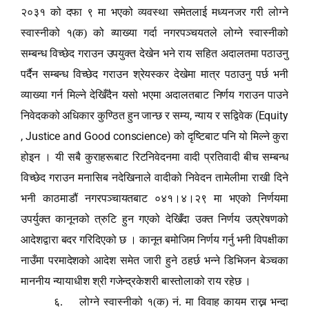
२०३१ को दफा ९ मा भएको व्यवस्था समेतलाई मध्यनजर गरी लोग्ने
स्वास्नीको १(क) को व्याख्या गर्दा नगरपञ्चयतले लोग्ने स्वास्नीको
सम्बन्ध विच्छेद गराउन उपयुक्त देखेन भने राय सहित अदालतमा पठाउनु
पर्दैन सम्बन्ध विच्छेद गराउन श्रेयस्कर देखेमा मात्र पठाउनु पर्छ भनी
व्याख्या गर्न मिल्ने देखिँदैन यसो भएमा अदालतबाट निर्णय गराउन पाउने
,
(Equity
निवेदकको अधिकार कुण्ठित हुन जान्छ र सम्य
न्याय र सद्विवेक
, Justice and Good conscience)
को दृष्टिबाट पनि यो मिल्ने कुरा
होइन । यी सबै कुराहरूबाट रिटनिवेदनमा वादी प्रतिवादी बीच सम्बन्ध
विच्छेद गराउन मनासिब नदेखिनाले वादीको निवेदन तामेलीमा राखी दिने
भनी काठमाडौं नगरपञ्चायतबाट ०४१।४।२९ मा भएको निर्णयमा
उपर्युक्त कानूनको त्रुटि हुन गएको देखिँदा उक्त निर्णय उत्प्रेषणको
आदेशद्वारा बदर गरिदिएको छ । कानून बमोजिम निर्णय गर्नु भनी विपक्षीका
नाउँमा परमादेशको आदेश समेत जारी हुने ठहर्छ भन्ने डिभिजन बेञ्चका
माननीय न्यायाधीश श्री गजेन्द्रकेशरी बास्तोलाको राय रहेछ ।
६.
लोग्ने स्वास्नीको १(क) नं. मा विवाह कायम राख्न भन्दा