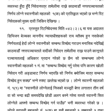
व्यवस्था हुँदा हुँदै निवेदनपत्र तामेलीमा राख्ने काठमाडौं नगरपञ्चायतको
निर्णय लोग्ने स्वास्नीको महलको
१(क) को प्रतिकूल भएको छ भन्ने रिट
निवेदकको मुख्य दावी जिकिर देखिन्छ ।
११.
प्रस्तुत रिटनिवेदनमा मिति ०४२।२।६ मा यस अदालत
डिभिजन बेञ्चका माननीय न्यायाधीशहरूको राय मतैक्य हुन नसकेको
निर्णयलाई हेर्दा लोग्ने स्वास्नीको सम्बन्ध विच्छेद गराउन मनासिब नदेखिई
काठमाडौं नगरपञ्चायतले वादीको निवेदन तामेलीमा राख्न पाउने कानूनले
पञ्चायतलाई अधिकार प्रदान गरेको छ छैन सो सम्बन्धमा लोग्ने
“
स्वास्नीको महलको १ नं. मा
सम्बन्ध विच्छेद गर्नु परेमा पनि कारण खोली
निवेदन गरी अड्डाबाट निर्णय भएपछि सो निर्णय बमोजिम मात्र सम्बन्ध
”
विच्छेद हुन सक्छ
भन्ने स्पष्ट उल्लेख भएको छ । लोग्ने स्वास्नी महलको
“
नं. १(१) मा
स्वास्नीले लोग्नेलाई निजको मञ्जूरी बेगर लगातार तीन वर्ष
वा सो भन्दा बढी समयदेखि छोडी अलग बस्ने गरेमा यस्तो स्वास्नी सित
”
लोग्नेले आफ्नो सम्बन्ध विच्छेद गर्न पाउँछ
भनी व्यवस्था गरेको छ ।
लोग्ने स्वास्नी महलको नं. १(क) मा यसै महलको १ नम्बरको १ दफा