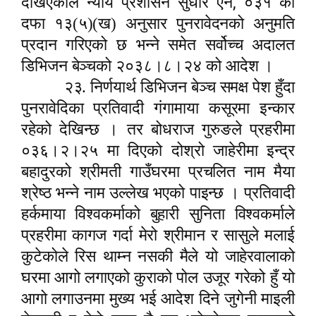
,
देखिएकोले न्याय प्रशासन सुधार ऐन
०३१ को
दफा १३(५)(ख) अनुसार पुनरावेदनको अनुमति
प्रदान गरिएको छ भन्ने समेत सर्वोच्च अदालत
डिभिजन बेञ्चको २०३८।८।२४ को आदेश ।
२३. निर्णयार्थ डिभिजन बेञ्च समक्ष पेश हुँदा
पुनरावेदिका प्रतिवादी गंगामाया कसूरमा इन्कार
रहेको देखिन्छ । तर बोधराज गुरुङले प्रहरीमा
०३६।२।२५ मा दिएको दोश्रो जाहेरीमा इन्द्र
बहादुरको श्रीमती गाउँघरमा प्रचलित नाम मैया
श्रेष्ठ भन्ने नाम उल्लेख भएको पाइन्छ । प्रतिवादी
हर्कमाया विश्वकर्माको बुहारी सुनिता विश्वकर्माले
प्रहरीमा कागज गर्दा मेरो श्रीमान र सासुले मलाई
कुटेकोले रिस थाम्न नसकी मैले यो जाहेरवालाको
घरमा आगो लगाएको कुराको पोल उजूर गरेको हुँ यो
आगो लगाउनमा मुख्य भई आदेश दिने जुगेनी माइली