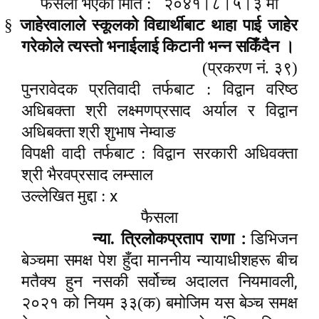
फैसला भएको मिति :
२०४१।८।५।३ मा
§
जाहेरवालाले स्कूलको विद्यार्थीबाट थाहा पाई जाहेर
गरेकोले त्यस्तो भनाईलाई किटानी भन्न सकिँदैन ।
(प्रकरण नं. ३९)
पुनरावेदक प्रतिवादी तर्फबाट : विद्वान वरिष्ठ
अधिबक्ता श्री लक्ष्मणप्रसाद अर्याल र विद्वान
अधिबक्ता श्री शुभाष नेम्वाङ
विपक्षी वादी तर्फबाट
: विद्वान सरकारी अधिवक्ता
श्री भैरवप्रसाद लम्साल
x
उल्लेखित मुद्दा :
फैसला
:
न्या. त्रिलोकप्रताप राणा
डिभिजन
बेञ्चमा समक्ष पेश हुँदा माननीय न्यायाधीशहरू बीच
,
मतैक्य हुन नसकी सर्वोच्च अदालत नियमावली
२०२१ को नियम ३३(क) बमोजिम यस बेञ्च समक्ष