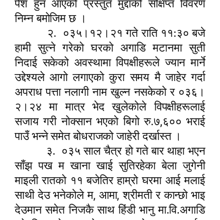
पेश हुन आएको प्रस्तुत मुद्दाको संक्षिप्त विवरण
निम्न बमोजिम छ ।
२.
०३५।१२।२१ गते राति ११:३० बजे
हामी सुत्ने गरेको घरको अगाडि मटानमा सुती
निदाई सकेको अवस्थामा विपक्षीहरूले ज्यान मार्ने
उद्देश्यले आगो लगाएको कुरा समय मै जाहेर गर्दा
अपराध पत्ता नलागी नाम खुल्न नसकेको र ०३६।
२।२४ मा मात्र भेद खुलेकोले विपक्षीहरूलाई
,
सजाय गरी नोक्सान भएको बिगो रु.७
६०० भराई
पाउँ भन्ने समेत बोधराजको जाहेरी दर्खास्त ।
३.
०३५ साल चैत्र हो गते बार थाहा भएन
साँझ पख म खाना खाई सुतिरहेका बेला जुगेनी
माइली रातको ११ बजेतिर हाम्रो घरमा आई मलाई
,
,
साथी देउ भनेकोले म
आमा
श्रीमती र कान्छो भाइ
देउमान समेत निजकै साथ हिंडी भानु मा.वि.अगाडि