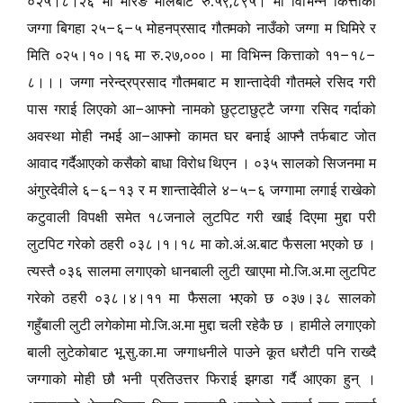
,
०२५।८।२६ मा मोरङ मालबाट रु.५९
८९५। मा विभिन्न कित्ताको
–
–
जग्गा बिगहा २५
६
५ मोहनप्रसाद गौतमको नाउँको जग्गा म घिमिरे र
,
–
–
मिति ०२५।१०।१६ मा रु.२७
०००। मा विभिन्न कित्ताको ११
१८
८।।। जग्गा नरेन्द्रप्रसाद गौतमबाट म शान्तादेवी गौतमले रसिद गरी
–
पास गराई लिएको आ
आफ्नो नामको छुट्टाछुट्टै जग्गा रसिद गर्दाको
–
अवस्था मोही नभई आ
आफ्नो कामत घर बनाई आफ्नै तर्फबाट जोत
आवाद गर्दैआएको कसैको बाधा विरोध थिएन । ०३५ सालको सिजनमा म
–
–
–
–
अंगुरदेवीले ६
६
१३ र म शान्तादेवीले ४
५
६ जग्गामा लगाई राखेको
कटुवाली विपक्षी समेत १८जनाले लुटपिट गरी खाई दिएमा मुद्दा परी
लुटपिट गरेको ठहरी ०३८।१।१८ मा को.अं.अ.बाट फैसला भएको छ ।
त्यस्तै ०३६ सालमा लगाएको धानबाली लुटी खाएमा मो.जि.अ.मा लुटपिट
गरेको ठहरी ०३८।४।११ मा फैसला भएको छ ०३७।३८ सालको
गहुँबाली लुटी लगेकोमा मो.जि.अ.मा मुद्दा चली रहेकै छ । हामीले लगाएको
बाली लुटेकोबाट भू.सु.का.मा जग्गाधनीले पाउने कूत धरौटी पनि राख्दै
जग्गाको मोही छौ भनी प्रतिउत्तर फिराई झगडा गर्दै आएका हुन् ।