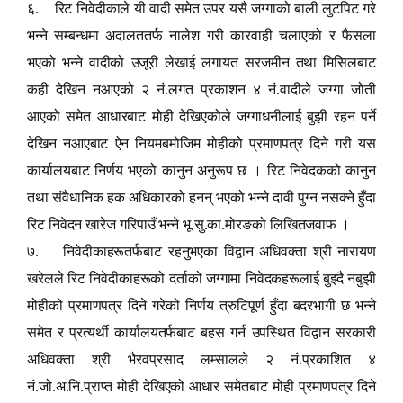
६. रिट निवेदीकाले यी वादी समेत उपर यसै जग्गाको बाली लुटपिट गरे
भन्ने सम्बन्धमा अदालततर्फ नालेश गरी कारवाही चलाएको र फैसला
भएको भन्ने वादीको उजूरी लेखाई लगायत सरजमीन तथा मिसिलबाट
कही देखिन नआएको २ नं.लगत प्रकाशन ४ नं.वादीले जग्गा जोती
आएको समेत आधारबाट मोही देखिएकोले जग्गाधनीलाई बुझी रहन पर्ने
देखिन नआएबाट ऐन नियमबमोजिम मोहीको प्रमाणपत्र दिने गरी यस
कार्यालयबाट निर्णय भएको कानुन अनुरूप छ । रिट निवेदकको कानुन
तथा संवैधानिक हक अधिकारको हनन् भएको भन्ने दावी पुग्न नसक्ने हुँदा
रिट निवेदन खारेज गरिपाउँ भन्ने भू.सु.का.मोरङको लिखितजवाफ ।
७. निवेदीकाहरूतर्फबाट रहनुभएका विद्वान अधिवक्ता श्री नारायण
खरेलले रिट निवेदीकाहरूको दर्ताको जग्गामा निवेदकहरूलाई बुझ्दै नबुझी
मोहीको प्रमाणपत्र दिने गरेको निर्णय त्रुटिपूर्ण हुँदा बदरभागी छ भन्ने
समेत र प्रत्यर्थी कार्यालयतर्फबाट बहस गर्न उपस्थित विद्वान सरकारी
अधिवक्ता श्री भैरवप्रसाद लम्सालले २ नं.प्रकाशित ४
नं.जो.अ.नि.प्राप्त मोही देखिएको आधार समेतबाट मोही प्रमाणपत्र दिने