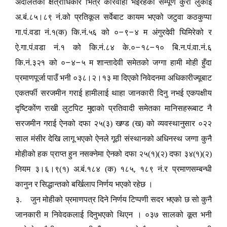
अदालतको क्षेत्राधिकार भित्र कारवाही भइरहेको सम्पूर्ण कुरा लुकाई
अ.बं.८५।८९ नं.को प्रतिकूल सर्वेबाट कायम भएको जटुवा कठकुप्पा
–
–
गा.पं.वडा नं.१(क) कि.नं.५६ को ०
९
४ म अंगुरदेवी घिमिरेको र
–
–
ऐ.गा.पं.वडा नं.१ को कि.नं.८४ के.०
१८
१० बि.न.पं.वा.नं.६
–
–
कि.नं.३२१ को ०
४
५ म शान्तादेवी समेतको जग्गा हामी मोही हुँदा
प्रमाणपूर्जा पाउँ भनी ०३८।२।१३ मा दिएको निवेदनमा अधिकारीज्यूबाट
एकतर्फी सरजमीन गराई हामीलाई थाहा जानकारी दिनु नभई एकपक्षीय
दृष्टिकोंण राखी लुटपिट मुद्दाको प्रतिवादी समेतका मानिसहरूबाट नै
सरजमीन गराई ऐनको दफा २५(३) खण्ड (ख) को व्यवस्थानुसार ०२२
साल मंसीर देखि लागू भएको ऐनले गूठी संस्थानको अधिनस्थ जग्गा कुनै
मोहीको हक प्राप्त हुन नसक्नेमा ऐनको दफा २५(१)(२) दफा ३४(१)(२)
,
नियम ३।६।९(१) अ.बं.१८४ (क) १८५
१८९ नं.र प्रमाणसम्बन्धी
कानुन र सिद्धान्तको बर्खिलाप निर्णय भएको रहेछ ।
३. जुन मोहीको प्रमाणपत्र दिने निर्णय टिप्पणी सदर भएको छ सो कुनै
जानकारी म निवेदकलाई दिनुभएको थिएन । ०३७ सालको कूत भनी