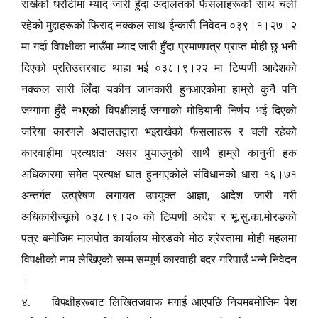
राखेको धरौटीमा म्याद जारी हुँदा अदालतको फैसलाहरूको साथ चली
रहेको मुद्दाहरूको फिराद नक्कल साथ ईन्कारी निवेदन ०३९।१।२७।२
मा गर्दा विपक्षीका नाउँमा म्याद जारी हुँदा प्रमाणपत्र प्राप्त मोही छु भनी
दिएको प्रतिउत्तरबाट थाहा भई ०३८।९।२२ मा टिप्पणी आदेशको
नक्कल सारी लिँदा यकीन जानकारी हुनआएकोमा हाम्रो कुनै पनि
जग्गामा हुँदै नभएको विपक्षीलाई जग्गाको मोहियानी निर्णय भई दिएको
जरिया कारणले अदालतद्वारा भइराखेको फैसलाहरू र चली रहेको
कारवाहीमा प्रत्यक्षतः असर पु
र्‍या
उनुको साथै हाम्रो कानुनी हक
अधिकारमा समेत प्रत्यक्ष घात हुनगएकोले संविधानको धारा १६।७१
,
अन्तर्गत उत्प्रेषण लगायत उपयुक्त आज्ञा
आदेश जारी गरी
अधिकारीज्यूको ०३८।९।२० को टिप्पणी आदेश र भू.सु.का.मोरङको
पत्र बमोजिम मालपोत कार्यालय मोरङको मोठ श्रेस्तामा मोही महलमा
विपक्षीको नाम लेखिएको सम्म सम्पूर्ण कारवाही बदर गरिपाउँ भन्ने निवेदन
।
४. विपक्षीहरूबाट लिखितजवाफ मगाई आएपछि नियमबमोजिम पेश