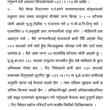
गर्नुभन्ने यसै अदालत सिंगलबेञ्चको ०३९।९।१३ को आदेश ।
५. मैले मोरङ विराटनगर न.पं.बस्ने नारायणप्रसाद कोइरालाको
–
–
मधुमारा तथा जतवा कठकुप्पा मौजेको जग्गा बिगहा २
८
० बटैयामा
जोती आएको भू.सु.टोलीमा १ नं.फाराम भरी ४ नं.जो.अ.नि.लिनु भयो ।
प्रकाशित ४ नं.अनुसूची उपर जग्गाधनीको उजूर परेन । मोहियानी हक
अकाट्य भयो । मैले जग्गाधनीलाई सालसालै बाली दिँदै आएको थिए
०२५ सालको सर्भे नापी हुँदा फिल्डबुकमा जोताहा भनी मेरो नाउँ प्रष्ट
उल्लेख छ । मैले उक्त जग्गा ०७ सालदेखि बटैयामा जोती आएको छु ।
भू.सु.का.बाट ०३८ सालमा लगूठामा सरजमीन हुँदा सबै व्यक्तिले यो कुरा
अभिव्यक्त गरेका छन् । रिट निवेदकले हामी उपर ०३५ सालको
सम्बन्धमा दिनुभएको लुटपिट मुद्दा ०३९।७।१९ मा पू.क्षे.अ.बाट हामीलाई
अनुमति प्राप्त भई फैसला भएको छैन । त्यस पछिका मुद्दाहरू चल्दै छ
अन्तिम किनारा भएको छैन । अधिकारीज्यूले आफ्नो अधिकारक्षेत्रभित्र
रही सबूत प्रमाणको मूल्याड्ढन गरी गर्नुभएको फैसला बदर हुनुपर्ने होइन
। रिट निवेदन खारेज गरिपाउँ भन्ने काशीम मियाँको लिखितजवाफ ।