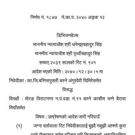
निर्णय नं. १८४७ ने.का.प. २०४० अङ्क १२
डिभिजनबेञ्च
माननीय न्यायाधीश श्री धनेन्द्र्रबहादुर सिंह
माननीय न्यायाधीश श्री पृथ्वीबहादुर सिंह
सम्वत् २०३९ सालको रिट नं. ९०१
आदेश भएको मिति : २०४०।१२।३०।५ मा
निवेदीका : का.जि.बत्तिसपुतली बस्ने अंगुरदेवी घिमिरेसमेत
विरूद्ध
विपक्षी : मोरङ विराटनगर न.पं.वडा नं.११ बस्ने काशीम भन्ने बैराया
मियाँसमेत
विषय : उत्प्रेषणको आदेश जारी गरिपाउँ
(१)
जग्गा दर्तावाला रिट निवेदीकालाई बुझ्दै नबुझी आफ्नो कुरा
भन्ने मौकाबाट समेत वञ्चित गरी निजहरूको अनुपस्थितिमा