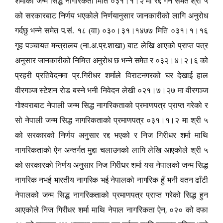
शर्माको जन्म सिद्ध नागरिकता मिति ०३१।१।२ मा रद्द गर्ने समेत श्री ५
को सरकारबाट निर्णय भएकोले निर्णयानुसार जानकारीको लागि अनुरोध
गर्दछु भन्ने समेत प.सं. १८ (वा) ०३०।३१।१४७७ मिति ०३१।१।१६
गृह पञ्चायत मन्त्रालय (ना.अ.प्र.शाखा) बाट लेखि आएको प्राप्त पत्र
अनुसार जानकारीको निमित्त अनुरोध छ भन्ने समेत र ०३२।४।२।६ को
प्रहरी प्रतिवेदनमा प्र.गिरीधर शर्माले विराटनगरको घर देखाई हाल
वीरगञ्ज स्टेशन रोड बस्ने भनी निवेदन लेखी ०२१।७।२७ मा वीरगञ्ज
गोश्वराबाट नेपाली जन्म सिद्ध नागरिकताको प्रमाणपत्र प्राप्त गरेको र
सो नेपाली जन्म सिद्ध नागरिकताको प्रमाणपत्र ०३१।१।२ मा श्री ५
को सरकारको निर्णय अनुसार रद्द भएको र निज गिरीधर शर्मा माथि
नागरिकताको ऐन अन्तर्गत मुद्दा चलाउनको लागि लेखि आएकोले श्री ५
को सरकारको निर्णय अनुसार निज गिरीधर शर्मा यस नेपालको जन्म सिद्ध
नागरिक नभई भारतीय नागरिक भई नेपालको नागरिक हुँ भनी वतन ढाँटी
नेपालको जन्म सिद्ध नागरिकताको प्रमाणपत्र प्राप्त गरेको सिद्ध हुन
,
आएकोले निज गिरीधर शर्मा माथि नेपाल नागरिकता ऐन
०२० को दफा