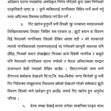
अधिकार प्राप्त नभएकोमा अनधिकृत निर्णय गरिएको कुरा उक्त निर्णयको
प्रकृतिबाटै प्रष्ट छ । कुनै व्यक्तिलाई नागरिकता विहिन पार्ने कार्य गर्नु
भन्दा अघि त्यस विषयमा प्रतिवाद गर्न दिन पर्ने ।
४. रिट खारेज हुनुपर्ने भनी विपक्षी गुह पञ्चायत मन्त्रालयको
लिखितजवाफमा लिएका जिकिर यस प्रकार छ : झुटो बयान वा विवरण
दिई नेपालको नागरिकता लिएको देखिन आएमा श्री ५ को सरकारले
त्यस्तो नागरिकताको प्रमाणपत्रलाई रद्द गर्नसक्ने कानूनी व्यवस्था पनि
,
छँदैछ
निजको बयान लेखाईबाट निजका बाजे विदेशी नागरिक र बाबुले
पनि नेपालको नागरिकता प्राप्त नगरेको र नेपाल अधिराज्यका घरद्वार
वासस्थान केही नभएको देखिन आउँछ । विराटनगरको जन्म भन्ने
«
वीरगञ्ज बसोबास देखाउने सिं.पा.जि. वाह
बिसेमा जग्गा किनेको छु भनी
रिट निवेदनमा संखुवासभा जिल्लामा बसेको देखाउने गरेको समेतबाट झुटो
,
विवरण दिएको भन्ने छर्लङ्ग हुन आउँछ
तसर्थ रिट खारेज हुन अनुरोध
गरिन्छ ।
५. बेञ्च समक्ष देखाई वापस लगेका सम्बन्धित फाइल साथ