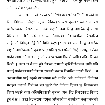
१५ को उपदफा (१) अनुसार सजाय हुन गर्नका लागि प्रस्तुत गरिन्छ भन्ने
समेत उल्लेख भएको रहेछ ।
३. श्री ५ को सरकारको निर्णय बदर गरी पाउँ भनी आएको यो
रिट निवेदनमा लिएका मुख्य जिकिरहरू यस प्रकार छन् : म यस
अधिराज्यको विराटनगरमा जन्म भएको जन्म सिद्ध नागरिक हुँ र सो
हैसियतबाट मैले अघि वीरगञ्ज गोश्वारामा नियमबमोजिम सिफारिश
सहितको निवेदन दिई मैले मिति ०२१।७।५ मा जन्म सिद्ध नागरिक
भएको नागरिकताको प्रमाणपत्र पनि प्राप्त गरेको थिएँ । आफू बसेको
गाउँपञ्चायतको वार्ड नं.३ को सदस्य पदमा विजयी घोषित पनि गरिएको
थियो । उक्त गा.पं.बाट हुने जिल्ला सभाको प्रतिनिधित्वको लागि पनि
मलाई गाउँपञ्चायतले जिल्ला सभाको सदस्य निर्वाचित गरेको थियो । म
काठमाडौंमा आई रहेको अवस्थामा मेरो ठाउँमा अर्कै व्यक्तिको निर्वाचन
,
गराइयो जसको विरोधमा मैले छुट्टै रिट निवेदन दिएको छु
निर्वाचनको
विषय भएको त्यस अनियमितताको कुरामा त्यसै रिट निवेदनबाट विचार
हुने नै छ । उक्त रिट मुद्दामा प्रमुख अधिकारीको कार्यालय संखुवासभाको