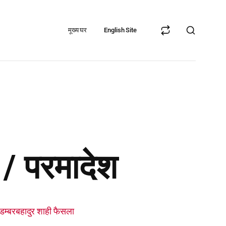
मूख्य घर
English Site
 / परमादेश
 डम्बरबहादुर शाही फैसला