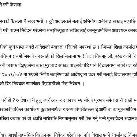
ने गरी फैसला
को फैसला नै सदर भयो । दुवै अदालतले मलाई अभियोग दाबीबाट सफाइ भएपछि म विद
हाली गरी पाउन निवेदन गरेकोमा मन्त्रीज्यूबाट सचिवलाई कानूनबमोजिम आवश्यक का
बाहीको कुनै पहल नगरी आदेशको बेवास्ता गरिएको अवस्था छ । जिल्ला शिक्षा कार्य
उपनियम ८ बमोजिमको कारबाहीको सिलसिलामा भन्दै शिक्षा नियमावली, २०४९ को नियम
 आउनु भनी जवाफ दिइएकोमा उक्त मुद्दाबाट सफाइ पाइसकेपछि पनि विद्यालयमा उपस्थित
िति २०५६/५/७ मा भएको निर्णय उत्प्रेषणको आदेशद्वारा बदर गरी मलाई विद्यालयमा ह
ेतको रिट निवेदक रमाशंकर त्रिपाठीको रिट निवेदन ।
े हो ? आदेश जारी हुनु नपर्ने आधार र कारण भए सोको प्रमाणसमेत साथै राखी म्या
ेदन सरकारी वकिल कार्यालय बुटवलमार्फत र अन्य विपक्षीहरूलाई आफैँ वा कानूनबमोजि
 लिखित जवाफ परे वा अवधि नाघेपछि नियमानुसार गरी पेस गर्नु भन्‍ने पुनरावेदन अ
चवार आदर्श माध्यमिक विद्यालयमा निवेदन गरेको भने पनि विद्यालयको रेकर्डबाट निज