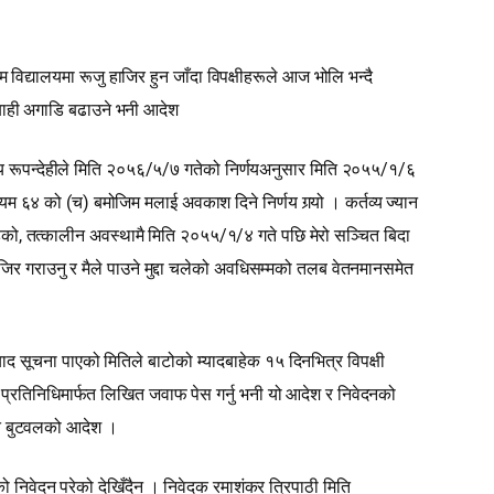
्यालयमा रूजु हाजिर हुन जाँदा विपक्षीहरूले आज भोलि भन्दै
रबाही अगाडि बढाउने भनी आदेश
ालय रूपन्देहीले मिति २०५६/५/७ गतेको निर्णयअनुसार मिति २०५५/१/६
 ६४ को (च) बमोजिम मलाई अवकाश दिने निर्णय गर्‍यो । कर्तव्य ज्यान
 रहेको, तत्कालीन अवस्थामै मिति २०५५/१/४ गते पछि मेरो सञ्चित बिदा
ाजिर गराउनु र मैले पाउने मुद्दा चलेको अवधिसम्मको तलब वेतनमानसमेत
द सूचना पाएको मितिले बाटोको म्यादबाहेक १५ दिनभित्र विपक्षी
म प्रतिनिधिमार्फत लिखित जवाफ पेस गर्नु भनी यो आदेश र निवेदनको
दालत बुटवलको आदेश ।
को निवेदन परेको देखिँदैन । निवेदक रमाशंकर त्रिपाठी मिति