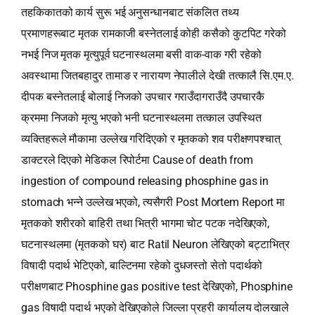
तहकिकातको कार्य सुरू भई अनुसन्धानबाट संकलित तथ्य
प्रमाणहरूबाट मृतक रामकाजी बस्नेतलाई कोही कसैको कुटपिट गरेको
नभई निज मृतक मृत्युपूर्व घटनास्थलमा बसी वाक-वाक गरी रहेको
अवस्थामा जितबहादुर तामाङ र नारायण नेपालीले देखी तत्कालै सि.एम.ए.
दीपक बस्नेतलाई बोलाई निजको उपचार गराउँदागराउँदै उपचारकै
क्रममा निजको मृत्यु भएको भनी घटनास्थलमा तत्काल उपस्थित
व्यक्तिहरूले मौकामा उल्लेख गरिदिएको र मृतकको शव परीक्षणपश्‍चात्
डाक्टरले दिएको मेडिकल रिपोर्टमा Cause of death from
ingestion of compound releasing phosphine gas in
stomach भन्‍ने उल्लेख भएको, त्यसैगरी Post Mortem Report मा
मृतकको शरीरको बाहिरी तथा भित्री भागमा चोट पटक नदेखिएको,
घटनास्थलमा (मृतकको घर) बाट Ratil Neuron लेखिएको बट्टाभित्र
विषादी पदार्थ भेटिएको, बाल्टिनमा रहेको दुधजस्तो सेतो पदार्थको
परीक्षणबाट Phosphine gas positive test देखिएको, Phosphine
gas विषादी पदार्थ भएको देखिएकोले जिल्ला प्रहरी कार्यालय दोलखाले