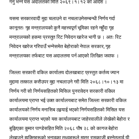
गर्नु भन्‍ने यस अदालतको मिति २०६९।१।१२ को आदेश ।
यसमा सरकारवादी मुद्दा चलाउने वा नचलाउनेसम्बन्धी निर्णय गर्दा
कानूनतः गृह मन्त्रालयको कुनै महत्त्वपूर्ण भूमिका रहने नहुँदा गृह
मन्त्रालयको हकमा प्रस्तुत रिट निवेदन खारेज भागी छ । अतः रिट
निवेदन खारेज गरिपाउँ भन्‍नेसमेत बेहोराको नेपाल सरकार, गृह
मन्त्रालयका तर्फबाट यस अदालतमा पर्न आएको लिखित जवाफ ।
जिल्ला सरकारी वकिल कार्यालय दोलखाबाट प्रस्तुत कर्तव्य ज्यान
मुद्दामा तत्काल कसैउपर मुद्दा नचलाउने गरी मिति २०६८।१०।१३ मा
निर्णय गरी सो निर्णयसहितको मिसिल पुनरावेदन सरकारी वकिल
कार्यालयमा प्राप्‍त भई उक्त कार्यालयबाट समेत जिल्ला सरकारी वकिल
कार्यालयको निर्णय मनासिब ठहर्‍याई भएको निर्णयसहितको मिसिल यस
कार्यालयमा प्राप्‍त भएको यस कार्यालयबाट जाहेरवालीले लेखेको बेहोरा र
बुझिएका कुमार पाण्डेसहित मिति २०६८ पौष २८ को कागज बेहोरा
लेखाउने व्यक्तिहरूको भनाइका तथ्यहरूले मात्र रामकाजी बस्नेतलाई यी