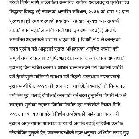
गरेको निर्णय माथि उल्लिखित सम्मानित सर्वोच्च अदालतद्वारा प्रतिपादित
सिद्धान्त विरूद्ध भई नेपालको अन्तरिम संविधान, २०६३ को धारा १२ द्वारा
प्रदत्त हाम्रो स्वतन्त्रताको हक तथा २४ द्वारा प्रदत्त न्यायसम्बन्धी
हकको हनन भएकोले संविधानको धारा ३२ तथा १०७(२) अन्तर्गत
सम्मानित अदालतको शरणमा आएका छौं । विपक्षी नं.२ ले कानूनको
गलत प्रयोग गरी आफूलाई प्राप्‍त अधिकारको अनुचित प्रयोग गरी
सम्पूर्ण तथ्य र घटनाबाट पुष्टि भइरहेको ज्यान जस्तो जघन्य अपराधको
मुद्दालाई बिना उचित कारण र आधार चल्न नसक्ने गरी किटानी जाहेरी
परी देख्‍ने सुन्‍ने मानिसले समर्थन गरी दिएको अवस्थामा सरकारवादी
मुद्दासम्बन्धी ऐन, २०४९ को दफा १८ तथा ऐ.ऐ.नियमावलीको नियम १३
बमोजिम मुद्दा चलाई दोषीलाई कारबाही गर्न उद्दत हुनुपर्नेमा विपक्षी नं.२ ले
कानूनले सुम्पेको न्यूनतम जिम्मेवारीसमेत पूरा नगरेकोले निजले मिति
२०६८।१०।१३ मा गरेको निर्णय उत्प्रेषणको आदेशद्वारा बदर गरी
मुद्दाको अनुसन्धानलगायतका कारबाही अगाडि बढाई जाहेरीमा उल्लेख
गरेबमोजिम मुलुकी ऐन, ज्यानसम्बन्धीको महलअनुसार अभियोग लगाई मुद्दा