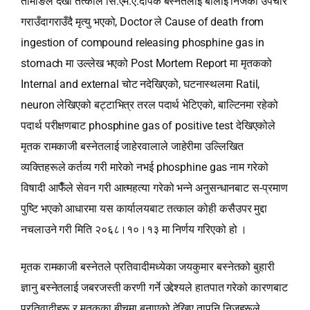
तामाङले देखी तत्काल सि.एम.ए.दीपक बस्नेतलाई बोलाई निजको उपचार
गराउँदागराउँदै मृत्यु भएको, Doctor ले Cause of death from
ingestion of compound releasing phosphine gas in
stomach मा उल्लेख भएको Post Mortem Report मा मृतकको
Internal and external चोट नदेखिएको, घटनास्थलमा Ratil,
neuron लेखिएको बट्टाभित्र तरल पदार्थ भेटिएको, बाल्टिनमा रहेको
पदार्थ परीक्षणबाट phosphine gas of positive test देखिएकोले
मृतक रामकाजी बस्नेतलाई जाहेरवालाले जाहेरीमा उल्लिखित
व्यक्तिहरूले कर्तव्य गरी मारेको नभई phosphine gas नाम गरेको
विषादी आफैँले सेवन गरी आत्महत्या गरेको भन्‍ने अनुसन्धानबाट स-प्रमाण
पुष्टि भएको आधारमा यस कार्यालयबाट तत्काल कोही कसैउपर मुद्दा
नचलाउने गरी मिति २०६८।१०।१३ मा निर्णय गरिएको हो ।
मृतक रामकाजी बस्नेतले प्रतिवादीमध्येका जयकुमार बस्नेतको बुहारी
ज्ञानु बस्नेतलाई जबरजस्ती करणी गर्ने उद्देश्यले हातपात गरेको कारणबाट
प्रतिवादीहरू र मृतकका बीचमा बनाएको देखिए तापनि निजहरूले