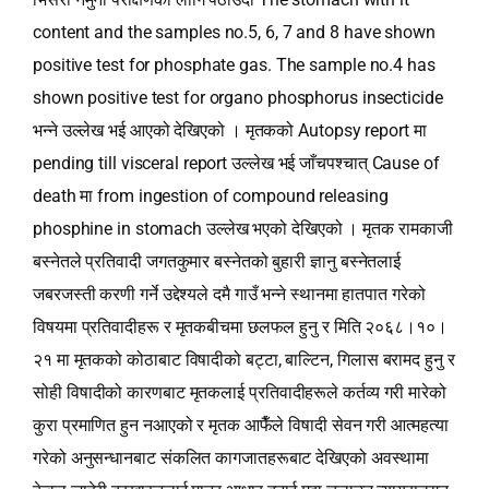
content and the samples no.5, 6, 7 and 8 have shown
positive test for phosphate gas. The sample no.4 has
shown positive test for organo phosphorus insecticide
भन्‍ने उल्लेख भई आएको देखिएको । मृतकको Autopsy report मा
pending till visceral report उल्लेख भई जाँचपश्‍चात् Cause of
death मा from ingestion of compound releasing
phosphine in stomach उल्लेख भएको देखिएको । मृतक रामकाजी
बस्नेतले प्रतिवादी जगतकुमार बस्नेतको बुहारी ज्ञानु बस्नेतलाई
जबरजस्ती करणी गर्ने उद्देश्यले दमै गाउँ भन्‍ने स्थानमा हातपात गरेको
विषयमा प्रतिवादीहरू र मृतकबीचमा छलफल हुनु र मिति २०६८।१०।
२१ मा मृतकको कोठाबाट विषादीको बट्टा, बाल्टिन, गिलास बरामद हुनु र
सोही विषादीको कारणबाट मृतकलाई प्रतिवादीहरूले कर्तव्य गरी मारेको
कुरा प्रमाणित हुन नआएको र मृतक आफैँले विषादी सेवन गरी आत्महत्या
गरेको अनुसन्धानबाट संकलित कागजातहरूबाट देखिएको अवस्थामा