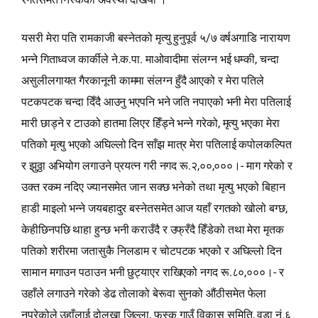
यसरी मेरा पति रामकाजी बस्नेतको मृत्यु हुनुपूर्व ५/७ वर्षअगाडि नारायण
भन्‍ने गिताध्वज कार्कीले ने.क.पा. माओवादीमा संलग्न भई धम्की, चन्दा
असुलीलगायत गैरकानूनी काममा संलग्न हुँदै आएको र मेरा पतिले
पटकपटक चन्दा दिँदै आउनु भएपनि भने जति नपाएको भनी मेरा पतिलाई
मारी छाड्ने र टाउको हातमा लिएर हिँड्ने भन्‍ने गरेको, मृत्यु भएका मेरा
पतिको मृत्यु भएको अघिल्लो दिन साँझ मात्र मेरा पतिलाई कपोलकल्पित
र झुठ्ठा अभियोग लगाउने प्रयत्‍न गरी नगद रू.२,००,०००।- माग गरेको र
उक्त रकम नदिए ज्यानसमेत जान सक्छ भनेको तथा मृत्यु भएको बिहान
हाडी माइलो भन्‍ने जयबहादुर बस्नेतसमेत आज यहाँ रगतको खोलो बग्छ,
केहीछिनपछि थाहा हुन्छ भनी कराउँदै र उफ्रँदै हिँडेको तथा मेरा मृतक
पतिको शरीरमा जतासुकै निलडाम र चोटपटक भएको र अघिल्लो दिन
सामान मगाउन पठाउन भनी छुट्याएर राखिएको नगद रू.८०,०००।- र
उहाँले लगाउने गरेको डेढ तोलाको बेरूवा सुनको औंठीसमेत फेला
नपरेकोले उहाँलाई दोलखा जिल्ला, फस्कु गाउँ विकास समिति, वडा नं.६