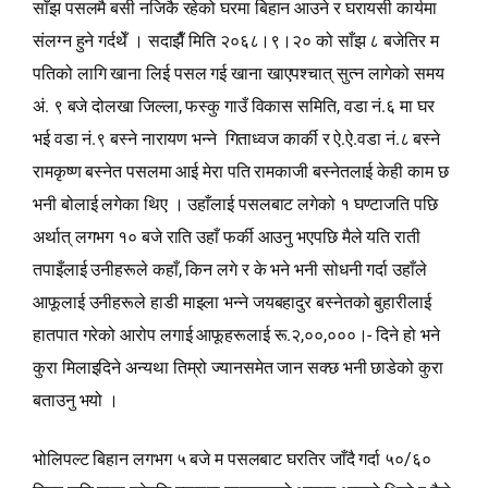
साँझ पसलमै बसी नजिकै रहेको घरमा बिहान आउने र घरायसी कार्यमा
संलग्न हुने गर्दथेँ । सदाझैँ मिति २०६८।९।२० को साँझ ८ बजेतिर म
पतिको लागि खाना लिई पसल गई खाना खाएपश्‍चात् सुत्‍न लागेको समय
अं. ९ बजे दोलखा जिल्ला, फस्कु गाउँ विकास समिति, वडा नं.६ मा घर
भई वडा नं.९ बस्ने नारायण भन्‍ने गिताध्वज कार्की र ऐ.ऐ.वडा नं.८ बस्ने
रामकृष्ण बस्नेत पसलमा आई मेरा पति रामकाजी बस्नेतलाई केही काम छ
भनी बोलाई लगेका थिए । उहाँलाई पसलबाट लगेको १ घण्टाजति पछि
अर्थात् लगभग १० बजे राति उहाँ फर्की आउनु भएपछि मैले यति राती
तपाइँलाई उनीहरूले कहाँ, किन लगे र के भने भनी सोधनी गर्दा उहाँले
आफूलाई उनीहरूले हाडी माइला भन्‍ने जयबहादुर बस्नेतको बुहारीलाई
हातपात गरेको आरोप लगाई आफूहरूलाई रू.२,००,०००।- दिने हो भने
कुरा मिलाइदिने अन्यथा तिम्रो ज्यानसमेत जान सक्छ भनी छाडेको कुरा
बताउनु भयो ।
भोलिपल्ट बिहान लगभग ५ बजे म पसलबाट घरतिर जाँदै गर्दा ५०/६०