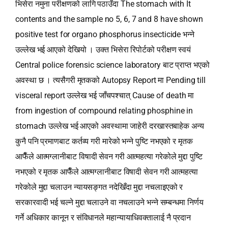
भिसेरा नमुना परीक्षणको लागि पठाउँदा The stomach with It
contents and the sample no 5, 6, 7 and 8 have shown
positive test for organo phosphorus insecticide भन्‍ने
उल्लेख भई आएको देखियो । उक्त भिसेरा रिपोर्टको परीक्षण स्वयं
Central police forensic science laboratory बाट प्राप्‍त भएको
अवस्था छ । त्यसैगरी मृतकको Autopsy Report मा Pending till
visceral report उल्लेख भई जाँचपश्‍चात् Cause of death मा
from ingestion of compound relating phosphine in
stomach उल्लेख भई आएको अवस्थामा जाहेरी दरखास्तबाहेक अन्य
कुनै पनि प्रमाणबाट कर्तव्य गरी मारेको भन्‍ने पुष्टि नभएको र मृतक
आफैँले आत्मग्लानीबाट विषादी सेवन गरी आत्महत्या गरेकोले मुद्दा पुष्टि
नभएको र मृतक आफैँले आत्मग्लानीबाट विषादी सेवन गरी आत्महत्या
गरेकोले मुद्दा चलाउन न्यायसङ्गत नदेखिँदा मुद्दा नचलाइएको र
सरकारवादी भई चल्ने मुद्दा चलाउने वा नचलाउने भन्‍ने सम्बन्धमा निर्णय
गर्ने अधिकार कानून र संविधानले महान्यायाधिवक्तालाई नै प्रदान