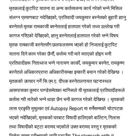
मृतकलाई कुटपिट यातना वा अन्य कर्तव्यजन्य कार्य गरेको भन्‍ने मिसिल
संलग्न प्रमाणबाट नदेखिएको, प्रतिवादी जयकुमार बस्नेतको बुहारी ज्ञानु
बस्नेतले मृतक रामकाजी बस्नेतलाई हातपात गरेको तथ्य उल्लेख गरी
कागज गरिएको देखिएको, ज्ञानु बस्नेतलाई हातपात गरेको भन्‍ने विषय
मृतक रामकाजी बस्नेतसँग छलफलसम्म भएको हो निजलाई कुटपिट
यातना दिने काम गरेका छैनौं, कर्तव्य गरी मारे मराएको होइन भनी
प्रतिवादीहरू गिताध्वज भन्‍ने नारायण कार्की, जयकुमार बस्नेत, रामकृष्ण
बस्नेतले अधिकारप्राप्‍त अधिकारीसमक्ष इन्कारी बयान गरेको देखिन्छ ।
मृतकको उपचार गर्ने सि.एम.ए. दीपक बस्नेतलगायत घटनास्थल
आसपासका कुमार पाण्डेसमेतका मानिसले यी मृतकलाई प्रतिवादीहरूले
कर्तव्य गरी मारेको भन्‍ने थाहा छैन भनी कागज गरेको देखिन्छ । मृतकको
लास प्रकृति मुचुल्का एवं Autopsy Report मा मर्नेसम्मको चोटपटक
भएको नदेखिएको, मृतकको घरबाट विषादी हालिएको बाल्टिन, गिलास
तथा विषादीको बट्टा बरामद भएकोले उक्त बरामद वस्तु र मृतकको
भिसेरा नमुना परीक्षणको लागि पठाउँदा The stomach with it