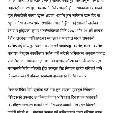
केवल जाहेरी दरखास्तलाई मात्र आधार बनाई मुद्दा चलाउनु न्यायसङ्गत
नदेखिएकै कारण मुद्दा नचलाउने निर्णय भएको हो । रामकाजी बस्नेतको
मृत्यु विषादीको कारण खुल्न आएको भएपनि कुनै व्यक्तिले खान दिए वा
खुवाएको भन्‍ने तथ्यसमेत स्थापित नभएको हुँदा जाहेरवालाले लेखेको
बेहोरा र बुझिएका कुमार पाण्डेसहितको मिति २०६८ पौष २८ को कागज
बेहोरा लेखाउन व्यक्तिहरूको भनाइका तथ्यहरूले मात्र रामकाजी
बस्नेतलाई यी अनुसन्धानमा बयान गर्ने जयबहादुर बस्नेत, कान्छा बस्नेत,
नारायण विक्रम कार्कीउपर कर्तव्य गरी मारेको अभियोगमा अनुसन्धानबाटै
संकलित कागजातबाट मुद्दा चलाउन प्रमाणको अभाव भएकै कारण मुद्दा
नचलाउने निर्णय गरिएको हुँदा प्रस्तुत रिट निवेदन खारेज गरिपाउँ भन्‍ने
जिल्ला सरकारी वकिल कार्यालय दोलखाको लिखित जवाफ ।
नियमबमोजिम पेसी सूचीमा चढी पेस हुन आएको प्रस्तुत निवेदनमा
निवेदकको तर्फबाट उपस्थित विद्वान्‌ अधिवक्ता टिकाध्वज खड्काले
विपक्षीहरू नारायण कार्की भन्‍ने गिताध्वज कार्कीसमेत उपर किटानी
जाहेरी परेको छ । मौकामा कागज गर्ने व्यक्तिहरूले चन्दा नदिएमा ज्यान