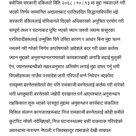
बमोजिम सरकारी वकिलले मिति २०६८।१०।१३ मा मुद्दा नचलाउने गरी
भएको निर्णय सम्मानित अदालतबाट प्रतिपादित सिद्धान्तविपरीत भई
सरकारी वकिललाई संविधानले दिएको अधिकारको अनुचित प्रयोग गरी
सम्पूर्ण तथ्य र घटनाबाट पुष्टि भएको ज्यान जस्तो जघन्य कसुरका
प्रतिवादीहरूलाई उन्मुक्ति दिने उचित कारण र आधार बिना मुद्दा चल्न
नसक्ने गरी गरेको निर्णय उत्प्रेषणको आदेशले बदर गरी उक्त कर्तव्य
ज्यान मुद्दाको अनुसन्धानलगायतको कामकारबाही अगाडि बढाई मुलुकी
ऐन, ज्यानसम्बन्धीको महलअनुसार अभियोग लगाई मुद्दा दायर गर्नु भनी
विपक्षीहरूका नाउँमा परमादेश जारी गरिपाउँ भन्‍ने निवेदन भएकोमा
रामकृष्ण बस्नेतसमेतले मेरा पति रामकाजी बस्नेतलाई कर्तव्य गरी मारेको
भनी धनकुमारी बस्नेतको जाहेरी दरखास्त पर्न आएपश्‍चात् अनुसन्धान
तहकिकात सुरू भएको प्रस्तुत मुद्दामा अनुसन्धान कार्यबाट संकलित
मिसिल संलग्न कागजातहरूबाट निज रामकाजी बस्नेतलाई कोही कसैले
कुटपिट गरेको नदेखिएको, निज घटनास्थलमा बसी वाकवाक गरिरहेको
अवस्थामा नारायण नेपाली र जितबहादुर तामाङले देखी तत्काल