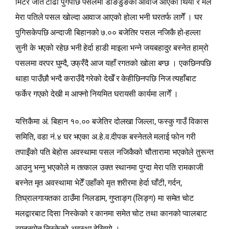
मिटर जति टाढा पुगेपछि पसलमा डाङडुङको आवाज आएको थियो र मैले
मेरा पतिले पसल खोल्दा आवाज आएको होला भनी घरतर्फ लागेँ । घर
पुगिसकेपछि अन्दाजी बिहानको ७.०० बजेतिर पसल नजिकै हो-हल्ला
सुनी के भएको रहेछ भनी हेर्दा हाडी माइला भन्‍ने जयबहादुर बस्नेत हाम्रो
पसलमा वरपर घुम्दै, उफ्रँदै आज यहाँ रगतको खोला बग्छ । एकछिनपछि
थाहा पाउँछौ भन्दै कराउँदै गरेको देखेँ र केहीछिनपछि निज त्यहाँबाट
फर्केर गएको देखी म आफ्नो नियमित घरायसी कार्यमा लागेँ ।
यत्तिकैमा अं. बिहान १०.०० बजेतिर दोलखा जिल्ला, फस्कु गाउँ विकास
समिति, वडा नं.४ घर भएका अ.हे.व.दीपक बस्नेतले मलाई फोन गरी
तपाइँको पति बेहोस अवस्थामा पसल नजिकैको चौतारामा भएकोले तुरून्त
आउनु भन्‍नु भएकोले म तत्काल उक्त स्थानमा पुग्दा मेरा पति रामकाजी
बस्नेत मृत अवस्थामा भेटेँ उहाँको मृत शरीरमा हेर्दा घाँटी, गर्दन,
तिघ्रालगायतका ठाउँमा निलडाम, गुप्‍ताङ्ग (लिङ्ग) मा समेत चोट
मलद्वारबाट दिसा निस्केको र कानमा समेत चोट तथा कानको प्वालबाट
रगतसमेत निस्केको अवस्था देखियो ।